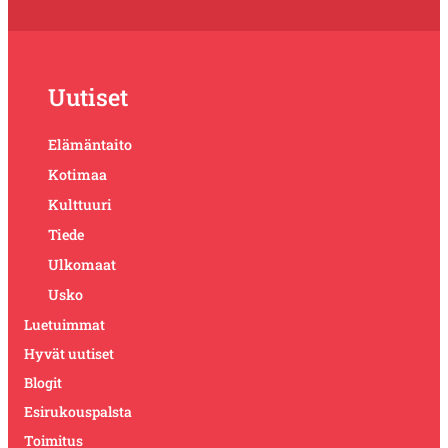
Uutiset
Elämäntaito
Kotimaa
Kulttuuri
Tiede
Ulkomaat
Usko
Luetuimmat
Hyvät uutiset
Blogit
Esirukouspalsta
Toimitus