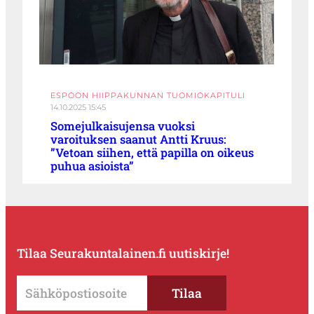
ESPOON HIIPPAKUNNAN TUOMIOKAPITULI
14.10.2025 15:45
Somejulkaisujensa vuoksi
varoituksen saanut Antti Kruus:
”Vetoan siihen, että papilla on oikeus
puhua asioista”
Tilaa Seurakuntalainen.fi uutiskirje!