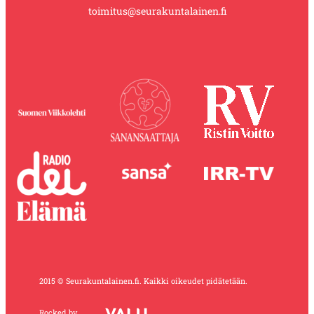
toimitus@seurakuntalainen.fi
2015 © Seurakuntalainen.fi. Kaikki oikeudet pidätetään.
Rocked by