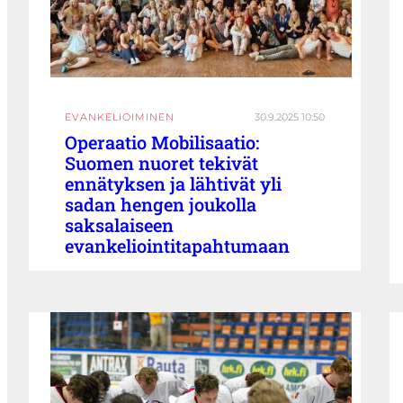
EVANKELIOIMINEN
30.9.2025 10:50
Operaatio Mobilisaatio:
Suomen nuoret tekivät
ennätyksen ja lähtivät yli
sadan hengen joukolla
saksalaiseen
evankeliointitapahtumaan