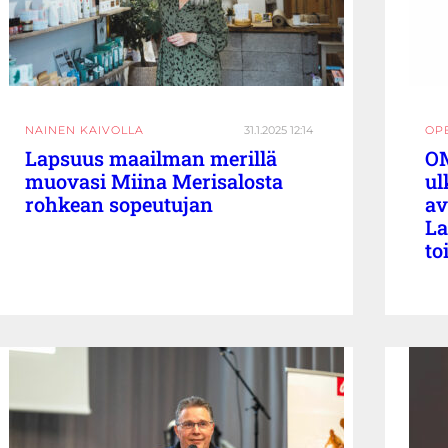
NAINEN KAIVOLLA
31.1.2025 12:14
OP
Lapsuus maailman merillä
OM
muovasi Miina Merisalosta
ul
rohkean sopeutujan
av
La
to