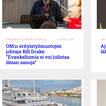
OPERAATIO MOBILISAATIO
9.11.2023 12:00
LÄ
OM:n erityistyömuotojen
Aj
johtaja Bill Drake:
lä
”Evankeliumia ei voi julistaa
ilman sanoja”