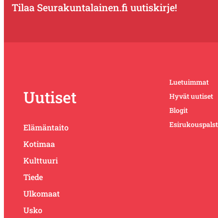
Tilaa Seurakuntalainen.fi uutiskirje!
Luetuimmat
Uutiset
Hyvät uutiset
Blogit
Esirukouspals
Elämäntaito
Kotimaa
Kulttuuri
Tiede
Ulkomaat
Usko