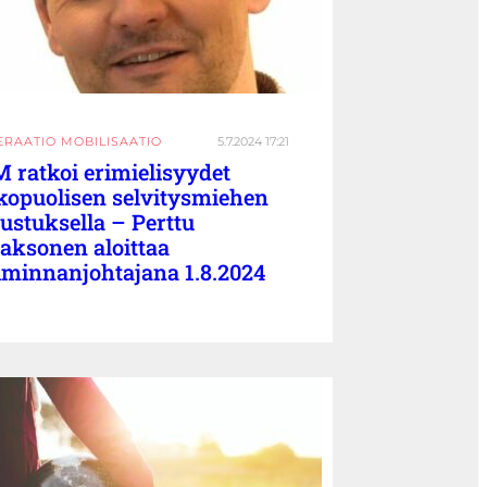
ERAATIO MOBILISAATIO
5.7.2024 17:21
 ratkoi erimielisyydet
kopuolisen selvitysmiehen
ustuksella – Perttu
aksonen aloittaa
iminnanjohtajana 1.8.2024