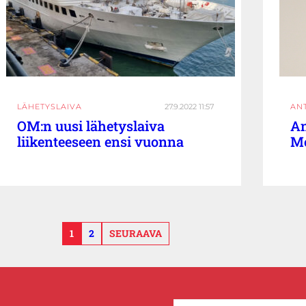
LÄHETYSLAIVA
27.9.2022 11:57
AN
OM:n uusi lähetyslaiva
An
liikenteeseen ensi vuonna
Mo
1
2
SEURAAVA