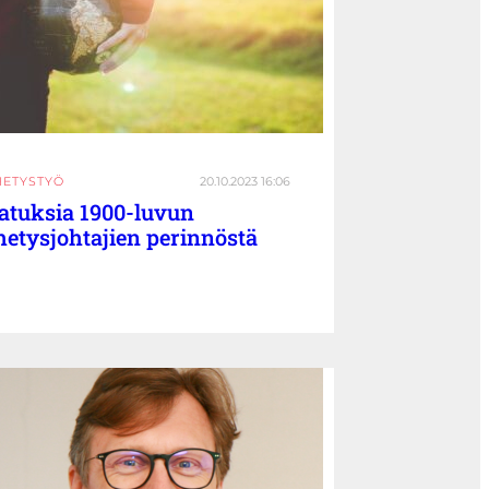
HETYSTYÖ
20.10.2023 16:06
atuksia 1900-luvun
hetysjohtajien perinnöstä