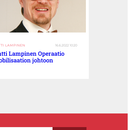
TTI LAMPINEN
16.6.2022 10:20
tti Lampinen Operaatio
bilisaation johtoon