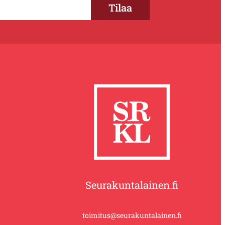
Seurakuntalainen.fi
toimitus@seurakuntalainen.fi