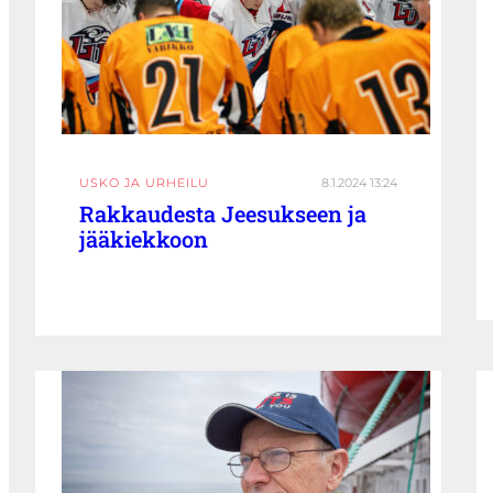
USKO JA URHEILU
8.1.2024 13:24
Rakkaudesta Jeesukseen ja
jääkiekkoon