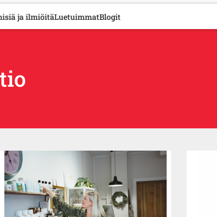
isiä ja ilmiöitä
Luetuimmat
Blogit
tio