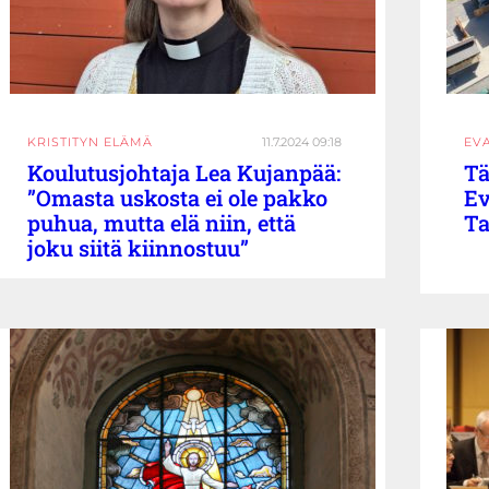
KRISTITYN ELÄMÄ
11.7.2024 09:18
EV
Koulutusjohtaja Lea Kujanpää:
T
”Omasta uskosta ei ole pakko
Ev
puhua, mutta elä niin, että
Ta
joku siitä kiinnostuu”