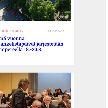
ANKELIOIMINEN
12.5.2022 14:23
änä vuonna
ankelistapäivät järjestetään
mpereella 18.-20.8.