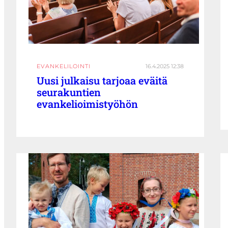
EVANKELILOINTI
16.4.2025 12:38
Uusi julkaisu tarjoaa eväitä
seurakuntien
evankelioimistyöhön