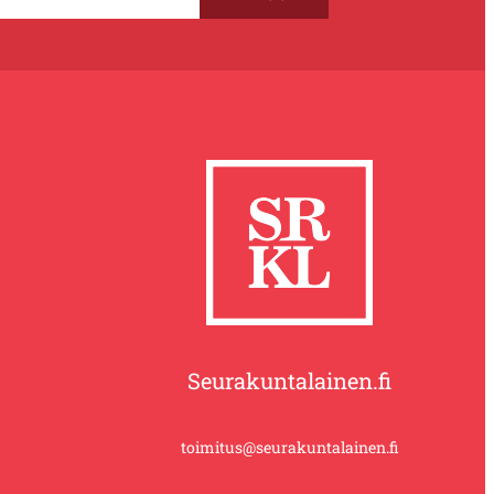
Seurakuntalainen.fi
toimitus@seurakuntalainen.fi