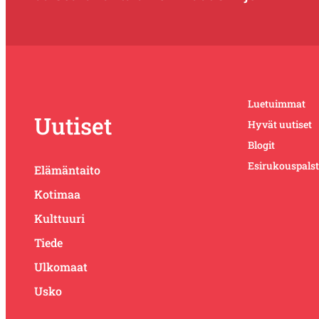
Luetuimmat
Uutiset
Hyvät uutiset
Blogit
Esirukouspals
Elämäntaito
Kotimaa
Kulttuuri
Tiede
Ulkomaat
Usko