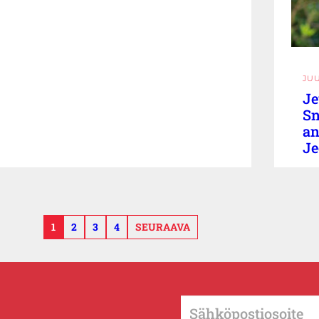
JU
Je
Sn
an
Je
1
2
3
4
SEURAAVA