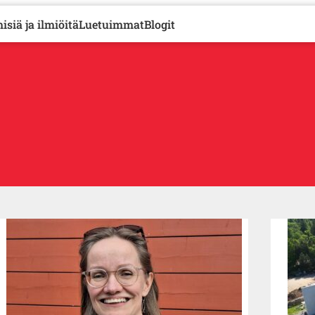
isiä ja ilmiöitä
Luetuimmat
Blogit