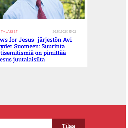
UTALAISET
26.10.2020 15:02
ws for Jesus -järjestön Avi
yder Suomeen: Suurinta
tisemitismiä on pimittää
esus juutalaisilta