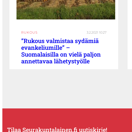
RUKOUS
3.2.2021 10:27
”Rukous valmistaa sydämiä
evankeliumille” –
Suomalaisilla on vielä paljon
annettavaa lähetystyölle
Tilaa Seurakuntalainen.fi uutiskirje!