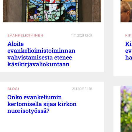
EVANKELIOIMINEN
11.11.2021 13:02
KI
Aloite
Ki
evankelioimistoiminnan
ev
vahvistamisesta etenee
ha
käsikirjavaliokuntaan
BLOGI
21.1.2021 14:18
Onko evankeliumin
kertomisella sijaa kirkon
nuorisotyössä?