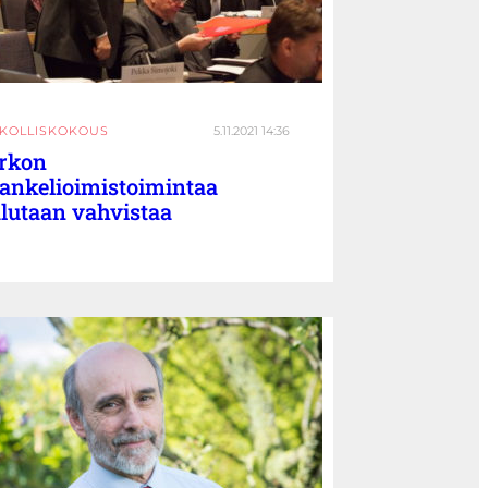
RKOLLISKOKOUS
5.11.2021 14:36
rkon
ankelioimistoimintaa
lutaan vahvistaa