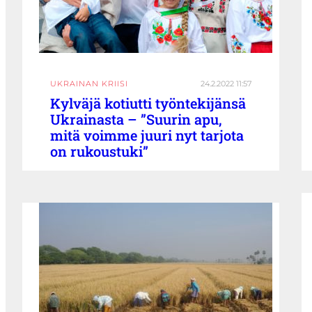
UKRAINAN KRIISI
24.2.2022 11:57
Kylväjä kotiutti työntekijänsä
Ukrainasta – ”Suurin apu,
mitä voimme juuri nyt tarjota
on rukoustuki”