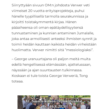
Siirryttyään sivuun OM:n johdosta Verwer veti
viimeiset 20 vuotta erityisprojekteja, puhui
hänelle tyypillisellä tarmolla seurakunnissa ja
kirjoitti toistakymmentä kirjaa. Hänen
pääaiheensa oli oman epätäydellisyytensä
tunnustaminen ja kunnian antaminen Jumalalle,
joka antaa armollisesti anteeksi ihmisten synnit ja
toimii heidän kauttaan kaikista heidän virheistään
huolimatta. Verwer nimitti sitä ”messiologiaksi”.
– George uranuurtajana oli paljon meitä muita
edellä hengellisessä elämässään, ajattelussaan,
näyssään ja ajan suuntausten tulkinnassa.
Koskaan ei tule toista George Verweriä, Tong
toteaa.