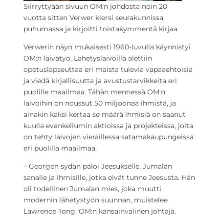
Siirryttyään sivuun OM:n johdosta noin 20
vuotta sitten Verwer kiersi seurakunnissa
puhumassa ja kirjoitti toistakymmentä kirjaa.
Verwerin näyn mukaisesti 1960-luvulla käynnistyi
OM:n laivatyö. Lähetyslaivoilla alettiin
opetuslapseuttaa eri maista tulevia vapaaehtoisia
ja viedä kirjallisuutta ja avustustarvikkeita eri
puolille maailmaa. Tähän mennessä OM:n
laivoihin on noussut 50 miljoonaa ihmistä, ja
ainakin kaksi kertaa se määrä ihmisiä on saanut
kuulla evankeliumin aktioissa ja projekteissa, joita
on tehty laivojen vieraillessa satamakaupungeissa
eri puolilla maailmaa.
– Georgen sydän paloi Jeesukselle, Jumalan
sanalle ja ihmisille, jotka eivät tunne Jeesusta. Hän
oli todellinen Jumalan mies, joka muutti
modernin lähetystyön suunnan, muistelee
Lawrence Tong, OM:n kansainvälinen johtaja.