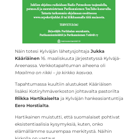
Näin totesi Kylväjän lähetysjohtaja
Jukka
Kääriäinen
16. maaliskuuta järjestetyssä Kylväjä-
Areenassa. Verkkotapahtuman aiheena oli
Maailma on rikki – ja kirkko kasvaa
.
Tapahtumassa kuultiin alustukset Kääriäisen
lisäksi Kotiryhmäverkoston johtavalta pastorilta
Riikka Hartikaiselta
ja Kylväjän hankeasiantuntija
Eero Horstialta
.
Hartikainen muistutti, että suomalaiset pohtivat
eksistentiaalisia kysymyksiä, kuten, onko
elämällämme suurempaa merkitystä. Näihin
kirkolla on vastaus.