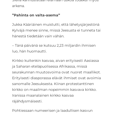
Siellä kannustetaan elämään uskoa todeksi myös
arkena.
”Pahinta on valta-asema”
Jukka Kääriäinen muistutti, että lähetysjärjestönä
Kylväjä menee sinne, missä Jeesusta ei tunneta tai
hänestä tiedetään vain vähän.
– Tänä päivänä se kutsuu 2,23 miljardin ihmisen
luo, hän huomautti.
Kirkko kuitenkin kasvaa, aivan erityisesti Aasiassa
ja Saharan eteläpuolisessa Afrikassa, missä
seurakunnan muutosvoima ovat nuoret maallikot.
Erityisesti diasporassa elävät ihmiset ovat avoimia
sanomalle Jeesuksesta. Kiinan protestanttinen
kirkko on maailman nopeimmin kasvava kirkko.
Iranissa maanalainen kirkko kasvaa
räjähdysmäisesti.
Pohtiessaan numeerisen ja laadullisen kasvun