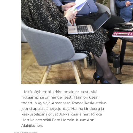
– Mitä köyhempi kirkko on aineellisesti, sitä
rikkaampi se on hengellisesti. Näin on usein,
todettiin Kylväjä-Areenassa. Paneelikeskustelua
juonsi apulaislähetysjohtaja Hanna Lindberg ja
keskustelijoina olivat Jukka Kääriäinen, Riikka
Hartikainen sekä Eero Horstia. Kuva: Anni
Alakiikonen.