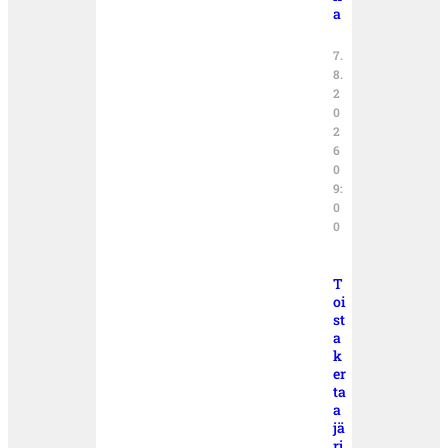
a
7.
8.
2
0
2
6
0
9:
0
0
T
oi
st
a
k
er
ta
a
jä
rj