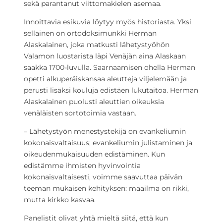
sekä parantanut viittomakielen asemaa.
Innoittavia esikuvia löytyy myös historiasta. Yksi
sellainen on ortodoksimunkki Herman
Alaskalainen, joka matkusti lähetystyöhön
Valamon luostarista läpi Venäjän aina Alaskaan
saakka 1700-luvulla. Saarnaamisen ohella Herman
opetti alkuperäiskansaa aleutteja viljelemään ja
perusti lisäksi kouluja edistäen lukutaitoa. Herman
Alaskalainen puolusti aleuttien oikeuksia
venäläisten sortotoimia vastaan.
– Lähetystyön menestystekijä on evankeliumin
kokonaisvaltaisuus; evankeliumin julistaminen ja
oikeudenmukaisuuden edistäminen. Kun
edistämme ihmisten hyvinvointia
kokonaisvaltaisesti, voimme saavuttaa päivän
teeman mukaisen kehityksen: maailma on rikki,
mutta kirkko kasvaa.
Panelistit olivat yhtä mieltä siitä, että kun