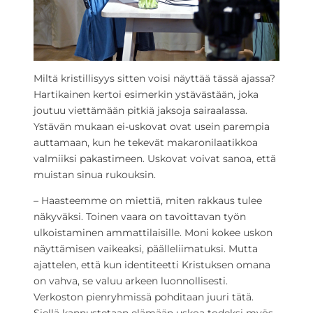
Miltä kristillisyys sitten voisi näyttää tässä ajassa?
Hartikainen kertoi esimerkin ystävästään, joka
joutuu viettämään pitkiä jaksoja sairaalassa.
Ystävän mukaan ei-uskovat ovat usein parempia
auttamaan, kun he tekevät makaronilaatikkoa
valmiiksi pakastimeen. Uskovat voivat sanoa, että
muistan sinua rukouksin.
– Haasteemme on miettiä, miten rakkaus tulee
näkyväksi. Toinen vaara on tavoittavan työn
ulkoistaminen ammattilaisille. Moni kokee uskon
näyttämisen vaikeaksi, päälleliimatuksi. Mutta
ajattelen, että kun identiteetti Kristuksen omana
on vahva, se valuu arkeen luonnollisesti.
Verkoston pienryhmissä pohditaan juuri tätä.