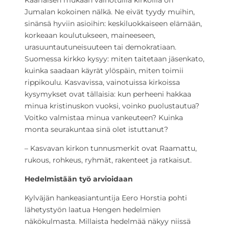
Kääriäisen mukaan vainotuilla kirkoilla on
Jumalan kokoinen nälkä. Ne eivät tyydy muihin,
sinänsä hyviin asioihin: keskiluokkaiseen elämään,
korkeaan koulutukseen, maineeseen,
urasuuntautuneisuuteen tai demokratiaan.
Suomessa kirkko kysyy: miten taitetaan jäsenkato,
kuinka saadaan käyrät ylöspäin, miten toimii
rippikoulu. Kasvavissa, vainotuissa kirkoissa
kysymykset ovat tällaisia: kun perheeni hakkaa
minua kristinuskon vuoksi, voinko puolustautua?
Voitko valmistaa minua vankeuteen? Kuinka
monta seurakuntaa sinä olet istuttanut?
– Kasvavan kirkon tunnusmerkit ovat Raamattu,
rukous, rohkeus, ryhmät, rakenteet ja ratkaisut.
Hedelmistään työ arvioidaan
Kylväjän hankeasiantuntija Eero Horstia pohti
lähetystyön laatua Hengen hedelmien
näkökulmasta. Millaista hedelmää näkyy niissä