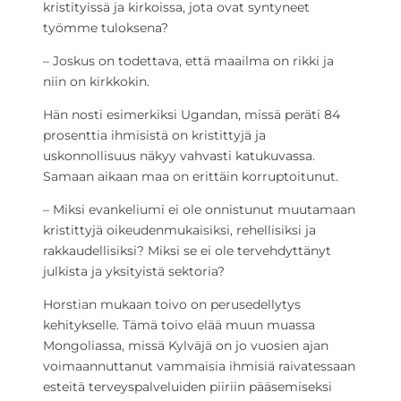
kristityissä ja kirkoissa, jota ovat syntyneet
työmme tuloksena?
– Joskus on todettava, että maailma on rikki ja
niin on kirkkokin.
Hän nosti esimerkiksi Ugandan, missä peräti 84
prosenttia ihmisistä on kristittyjä ja
uskonnollisuus näkyy vahvasti katukuvassa.
Samaan aikaan maa on erittäin korruptoitunut.
– Miksi evankeliumi ei ole onnistunut muutamaan
kristittyjä oikeudenmukaisiksi, rehellisiksi ja
rakkaudellisiksi? Miksi se ei ole tervehdyttänyt
julkista ja yksityistä sektoria?
Horstian mukaan toivo on perusedellytys
kehitykselle. Tämä toivo elää muun muassa
Mongoliassa, missä Kylväjä on jo vuosien ajan
voimaannuttanut vammaisia ihmisiä raivatessaan
esteitä terveyspalveluiden piiriin pääsemiseksi