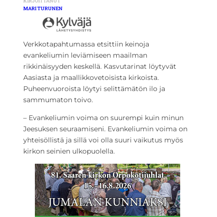
KIRJOITTANUT
MARI TURUNEN
Verkkotapahtumassa etsittiin keinoja
evankeliumin leviämiseen maailman
rikkinäisyyden keskellä. Kasvutarinat löytyvät
Aasiasta ja maallikkovetoisista kirkoista.
Puheenvuoroista löytyi selittämätön ilo ja
sammumaton toivo.
– Evankeliumin voima on suurempi kuin minun
Jeesuksen seuraamiseni. Evankeliumin voima on
yhteisöllistä ja sillä voi olla suuri vaikutus myös
kirkon seinien ulkopuolella.