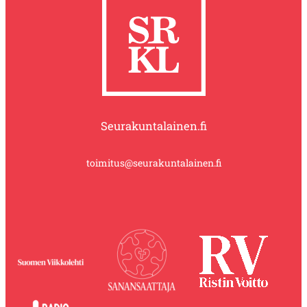
Seurakuntalainen.fi
toimitus@seurakuntalainen.fi