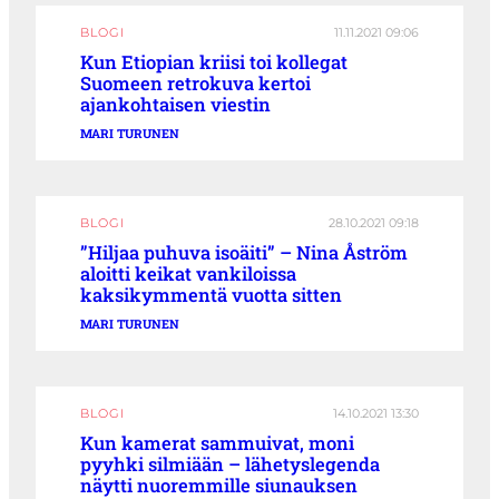
BLOGI
11.11.2021 09:06
Kun Etiopian kriisi toi kollegat
Suomeen retrokuva kertoi
ajankohtaisen viestin
MARI TURUNEN
BLOGI
28.10.2021 09:18
”Hiljaa puhuva isoäiti” – Nina Åström
aloitti keikat vankiloissa
kaksikymmentä vuotta sitten
MARI TURUNEN
BLOGI
14.10.2021 13:30
Kun kamerat sammuivat, moni
pyyhki silmiään – lähetyslegenda
näytti nuoremmille siunauksen