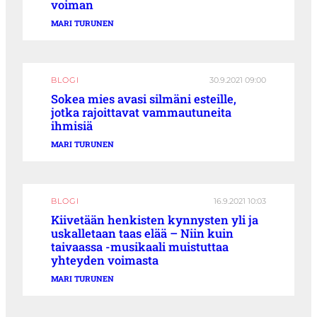
voiman
MARI TURUNEN
BLOGI
30.9.2021 09:00
Sokea mies avasi silmäni esteille,
jotka rajoittavat vammautuneita
ihmisiä
MARI TURUNEN
BLOGI
16.9.2021 10:03
Kiivetään henkisten kynnysten yli ja
uskalletaan taas elää – Niin kuin
taivaassa -musikaali muistuttaa
yhteyden voimasta
MARI TURUNEN