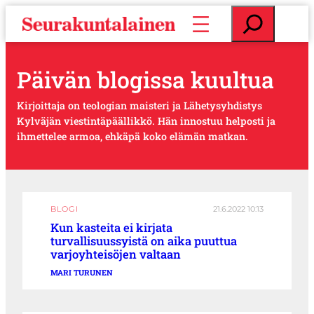
S
E
i
t
i
s
r
i
Päivän blogissa kuultua
r
y
s
Kirjoittaja on teologian maisteri ja Lähetysyhdistys
i
Kylväjän viestintäpäällikkö. Hän innostuu helposti ja
s
ihmettelee armoa, ehkäpä koko elämän matkan.
ä
l
t
ö
BLOGI
21.6.2022 10:13
ö
Kun kasteita ei kirjata
n
turvallisuussyistä on aika puuttua
varjoyhteisöjen valtaan
MARI TURUNEN