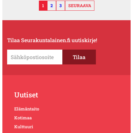
1
2
3
SEURAAVA
Tilaa Seurakuntalainen.fi uutiskirje!
Uutiset
Elämäntaito
Kotimaa
Kulttuuri