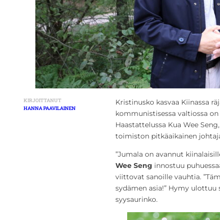
KIRJOITTANUT
Kristinusko kasvaa Kiinassa 
HANNA PAAVILAINEN
kommunistisessa valtiossa on
Haastattelussa Kua Wee Seng,
toimiston pitkäaikainen johtaj
”Jumala on avannut kiinalaisi
Wee
Seng
innostuu puhuessaa
viittovat sanoille vauhtia. ”Tä
sydämen asia!” Hymy ulottuu si
syysaurinko.