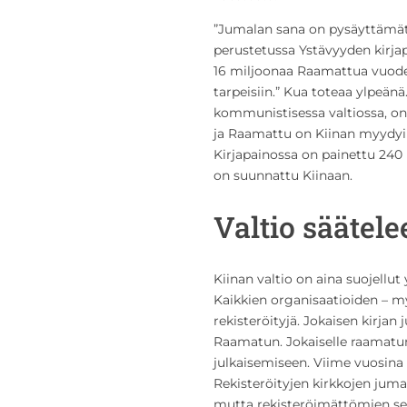
”Jumalan sana on pysäyttämät
perustetussa Ystävyyden kirja
16 miljoonaa Raamattua vuode
tarpeisiin.” Kua toteaa ylpeä
kommunistisessa valtiossa, o
ja Raamattu on Kiinan myydyin
Kirjapainossa on painettu 240
on suunnattu Kiinaan.
Valtio säätele
Kiinan valtio on aina suojellut 
Kaikkien organisaatioiden – my
rekisteröityjä. Jokaisen kirjan
Raamatun. Jokaiselle raamatu
julkaisemiseen. Viime vuosina s
Rekisteröityjen kirkkojen jumal
mutta rekisteröimättömien s