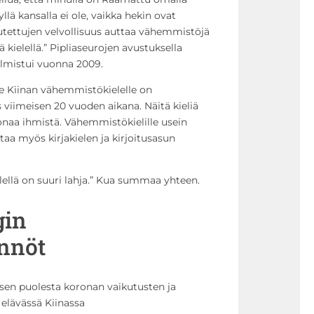
yllä kansalla ei ole, vaikka hekin ovat
eutettujen velvollisuus auttaa vähemmistöjä
elellä.” Pipliaseurojen avustuksella
lmistui vuonna 2009.
le Kiinan vähemmistökielelle on
iimeisen 20 vuoden aikana. Näitä kieliä
onaa ihmistä. Vähemmistökielille usein
a myös kirjakielen ja kirjoitusasun
llä on suuri lahja.” Kua summaa yhteen.
gin
nnöt
en puolesta koronan vaikutusten ja
a elävässä Kiinassa