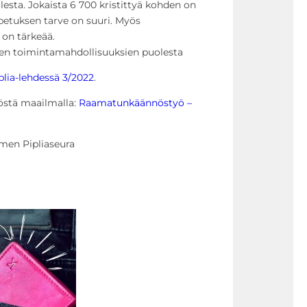
sta. Jokaista 6 700 kristittyä kohden on
opetuksen tarve on suuri. Myös
 on tärkeää.
yjen toimintamahdollisuuksien puolesta
plia-lehdessä 3/2022
.
östä maailmalla:
Raamatunkäännöstyö –
omen Pipliaseura