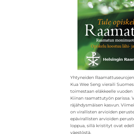
Yhtyneiden Raamattuseurojen K
Kua Wee Seng vieraili Suomessa
toimestaan eläkkeelle vuoden 2
Kiinan raamattutyön parissa. V
räjähdysmäisen kasvun. Viimei
on virallisten arvioiden perus
epävirallisten arvioiden perust
loppua, sillä kristityt ovat ed
väestöstä.