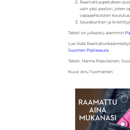
Raamattuopetuksen puole
vain yksi pastori, joten 
vapaaehtoisten koulutus
Seurakuntien ja kristitt
Teksti on julkaistu aiemmin
Pi
Lue lisää Raamatunkäännösty
Suomen Pipliaseura
Teksti: Hanna Paavilainen, Su
Kuva: Anu Tuomainen