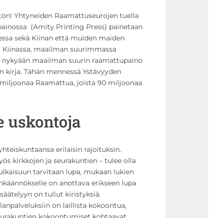
ön! Yhtyneiden Raamattuseurojen tuella
painossa
(Amity Printing Press) painetaan
ssa sekä Kiinan että muiden maiden
nä. Kiinassa, maailman suurimmassa
n nykyään maailman suurin raamattupaino
 kirja.
Tähän mennessä Ystävyyden
 miljoonaa Raamattua, joista 90 miljoonaa
e uskontoja
yhteiskuntaansa erilaisin rajoituksin.
ös kirkkojen ja seurakuntien – tulee olla
 julkaisuun tarvitaan lupa, mukaan lukien
nkäännökselle on anottava erikseen lupa
äätelyyn on tullut kiristyksiä.
anpalveluksiin on laillista kokoontua,
eurakuntien kokoontumiset kohtaavat