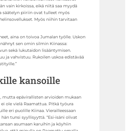
n vain kirkoissa, eikä niitä saa myydä
 säätelyn piiriin ovat tulleet myös
uhelinsovellukset. Myös niihin tarvitaan
yneet, aina on toivoa Jumalan työlle. Uskon
nähnyt sen omin silmin Kiinassa:
svun sekä lukutaidon lisääntymisen.
uu ja vahvistuu. Rukoilen uskoa edistävä
ä
tityille.”
ille kansoille
ltä, mutta epävirallisten arvioiden mukaan
lä ei ole vielä Raamattua. Pitkä työura
ille eri puolille Kiinaa. Vierailleessaan
n tunsi syyllisyyttä. “Esi-isäni olivat
 kansan asumaan karuihin ja köyhiin
reilua, että minulla on Raamattu omalla