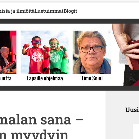
isiä ja ilmiöitä
Luetuimmat
Blogit
Uus
malan sana –
an myydyin