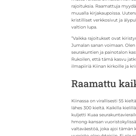
rajoituksia. Raamattuja myydää
muualla kirjakaupoissa. Uutena
kristilliset verkkosivut ja älyp
valtion lupa.
”Vaikka rajoitukset ovat kirist
Jumalan sanan voimaan. Olen 
seurakuntien ja painotalon ka
Rukoilen, että tämä kasvu jatk
ilmapiiriä Kiinan kirkoille ja kris
Raamattu kaik
Kiinassa on virallisesti 55 kie
lähes 300 kieltä. Kaikilla kielil
kuljetti Kuaa seurakuntavierailu
hmong-kansan vuoristokylissä hä
valtaväestöä, joka ajoi tämän
vuoristo-olosuhteisiin. Ei ole 