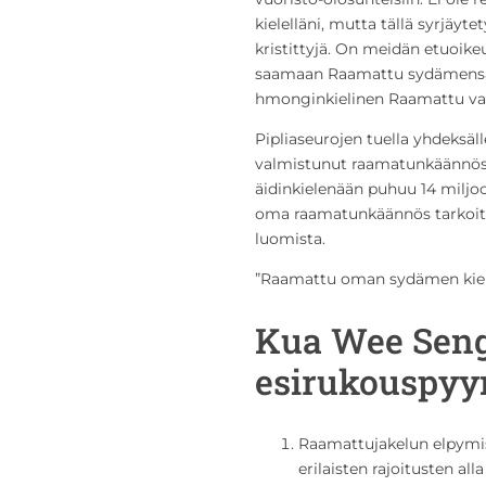
kielelläni, mutta tällä syrjäytet
kristittyjä. On meidän etuoik
saamaan Raamattu sydämensä ki
hmonginkielinen Raamattu va
Pipliaseurojen tuella yhdeksäl
valmistunut raamatunkäännös v
äidinkielenään puhuu 14 miljo
oma raamatunkäännös tarkoitta
luomista.
”Raamattu oman sydämen kiele
Kua Wee Sen
esirukouspyy
Raamattujakelun elpymis
erilaisten rajoitusten all