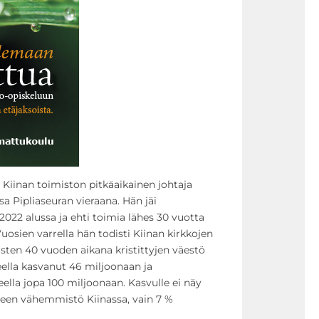
iinan toimiston pitkäaikainen johtaja
 Pipliaseuran vieraana. Hän jäi
022 alussa ja ehti toimia lähes 30 vuotta
uosien varrella hän todisti Kiinan kirkkojen
sten 40 vuoden aikana kristittyjen väestö
teella kasvanut 46 miljoonaan ja
eella jopa 100 miljoonaan. Kasvulle ei näy
elleen vähemmistö Kiinassa, vain 7 %