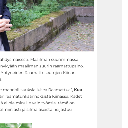
räjähdysmäisesti. Maailman suurimmassa
 nykyään maailman suurin raamattupaino.
 Yhtyneiden Raamattuseurojen Kiinan
a.
lle mahdollisuuksia lukea Raamattua”,
Kua
n raamatunkäännöksistä Kiinassa. Kädet
mä ei ole minulle vain työasia, tämä on
lmiin asti ja silmälaseista heijastuu