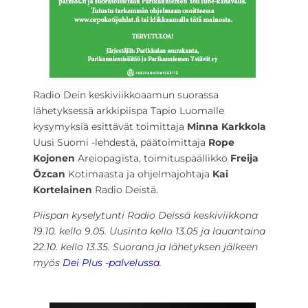
Radio Dein keskiviikkoaamun suorassa
lähetyksessä arkkipiispa Tapio Luomalle
kysymyksiä esittävät toimittaja
Minna Karkkola
Uusi Suomi -lehdestä, päätoimittaja
Rope
Kojonen
Areiopagista, toimituspäällikkö
Freija
Özcan
Kotimaasta ja ohjelmajohtaja
Kai
Kortelainen
Radio Deistä.
Piispan kyselytunti Radio Deissä keskiviikkona
19.10. kello 9.05. Uusinta kello 13.05 ja lauantaina
22.10. kello 13.35. Suorana ja lähetyksen jälkeen
myös
Dei Plus -palvelussa
.