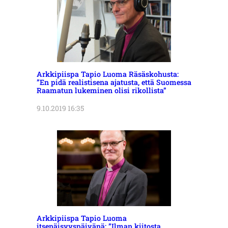
Arkkipiispa Tapio Luoma Räsäskohusta:
”En pidä realistisena ajatusta, että Suomessa
Raamatun lukeminen olisi rikollista”
9.10.2019 16:35
Arkkipiispa Tapio Luoma
itsenäisyyspäivänä: ”Ilman kiitosta