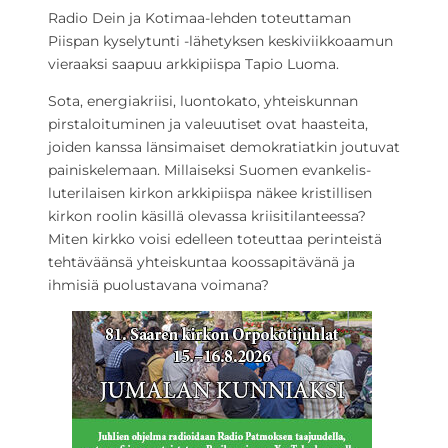
Radio Dein ja Kotimaa-lehden toteuttaman
Piispan kyselytunti -lähetyksen keskiviikkoaamun
vieraaksi saapuu arkkipiispa Tapio Luoma.
Sota, energiakriisi, luontokato, yhteiskunnan
pirstaloituminen ja valeuutiset ovat haasteita,
joiden kanssa länsimaiset demokratiatkin joutuvat
painiskelemaan. Millaiseksi Suomen evankelis-
luterilaisen kirkon arkkipiispa näkee kristillisen
kirkon roolin käsillä olevassa kriisitilanteessa?
Miten kirkko voisi edelleen toteuttaa perinteistä
tehtäväänsä yhteiskuntaa koossapitävänä ja
ihmisiä puolustavana voimana?