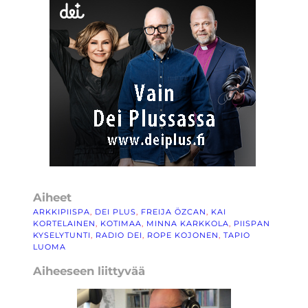
Aiheet
ARKKIPIISPA
, 
DEI PLUS
, 
FREIJA ÖZCAN
, 
KAI
KORTELAINEN
, 
KOTIMAA
, 
MINNA KARKKOLA
, 
PIISPAN
KYSELYTUNTI
, 
RADIO DEI
, 
ROPE KOJONEN
, 
TAPIO
LUOMA
Aiheeseen liittyvää