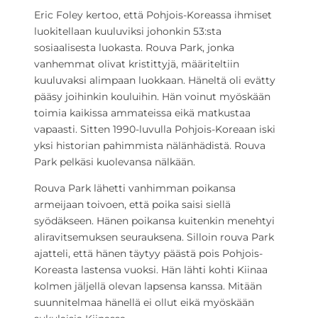
Eric Foley kertoo, että Pohjois-Koreassa ihmiset
luokitellaan kuuluviksi johonkin 53:sta
sosiaalisesta luokasta. Rouva Park, jonka
vanhemmat olivat kristittyjä, määriteltiin
kuuluvaksi alimpaan luokkaan. Häneltä oli evätty
pääsy joihinkin kouluihin. Hän voinut myöskään
toimia kaikissa ammateissa eikä matkustaa
vapaasti. Sitten 1990-luvulla Pohjois-Koreaan iski
yksi historian pahimmista nälänhädistä. Rouva
Park pelkäsi kuolevansa nälkään.
Rouva Park lähetti vanhimman poikansa
armeijaan toivoen, että poika saisi siellä
syödäkseen. Hänen poikansa kuitenkin menehtyi
aliravitsemuksen seurauksena. Silloin rouva Park
ajatteli, että hänen täytyy päästä pois Pohjois-
Koreasta lastensa vuoksi. Hän lähti kohti Kiinaa
kolmen jäljellä olevan lapsensa kanssa. Mitään
suunnitelmaa hänellä ei ollut eikä myöskään