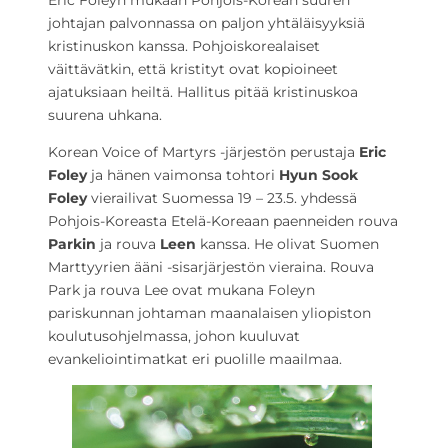
Eric Foleyn mukaan Pohjois-Korean suuren
johtajan palvonnassa on paljon yhtäläisyyksiä
kristinuskon kanssa. Pohjoiskorealaiset
väittävätkin, että kristityt ovat kopioineet
ajatuksiaan heiltä. Hallitus pitää kristinuskoa
suurena uhkana.
Korean Voice of Martyrs -järjestön perustaja
Eric
Foley
ja hänen vaimonsa tohtori
Hyun Sook
Foley
vierailivat Suomessa 19 – 23.5. yhdessä
Pohjois-Koreasta Etelä-Koreaan paenneiden rouva
Parkin
ja rouva
Leen
kanssa. He olivat Suomen
Marttyyrien ääni -sisarjärjestön vieraina. Rouva
Park ja rouva Lee ovat mukana Foleyn
pariskunnan johtaman maanalaisen yliopiston
koulutusohjelmassa, johon kuuluvat
evankeliointimatkat eri puolille maailmaa.