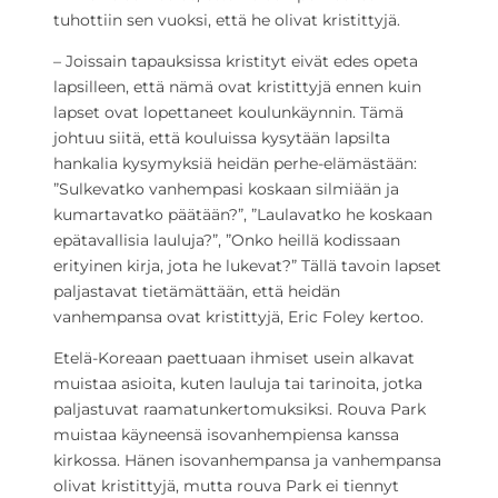
tuhottiin sen vuoksi, että he olivat kristittyjä.
– Joissain tapauksissa kristityt eivät edes opeta
lapsilleen, että nämä ovat kristittyjä ennen kuin
lapset ovat lopettaneet koulunkäynnin. Tämä
johtuu siitä, että kouluissa kysytään lapsilta
hankalia kysymyksiä heidän perhe-elämästään:
”Sulkevatko vanhempasi koskaan silmiään ja
kumartavatko päätään?”, ”Laulavatko he koskaan
epätavallisia lauluja?”, ”Onko heillä kodissaan
erityinen kirja, jota he lukevat?” Tällä tavoin lapset
paljastavat tietämättään, että heidän
vanhempansa ovat kristittyjä, Eric Foley kertoo.
Etelä-Koreaan paettuaan ihmiset usein alkavat
muistaa asioita, kuten lauluja tai tarinoita, jotka
paljastuvat raamatunkertomuksiksi. Rouva Park
muistaa käyneensä isovanhempiensa kanssa
kirkossa. Hänen isovanhempansa ja vanhempansa
olivat kristittyjä, mutta rouva Park ei tiennyt