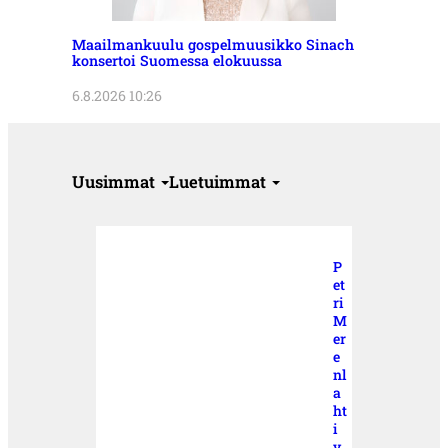
Maailmankuulu gospelmuusikko Sinach
konsertoi Suomessa elokuussa
6.8.2026 10:26
Uusimmat
Luetuimmat
P
et
ri
M
er
e
nl
a
ht
i
v