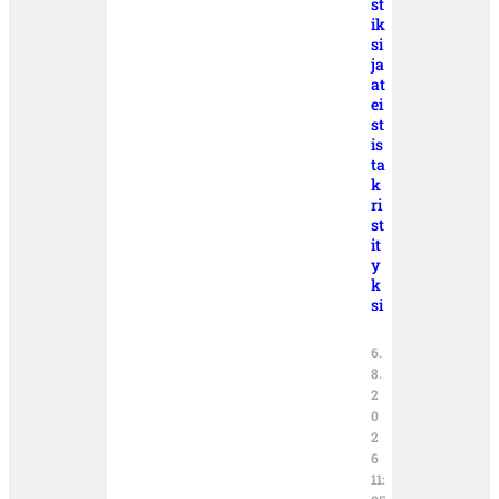
st
ik
si
ja
at
ei
st
is
ta
k
ri
st
it
y
k
si
6.
8.
2
0
2
6
11: