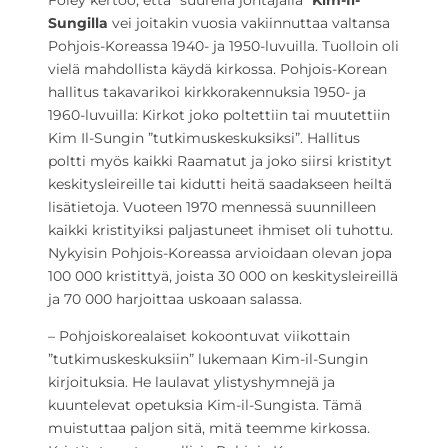
Foley kertoo, että ”suurella johtajalla”
Kim-Il-
Sungilla
vei joitakin vuosia vakiinnuttaa valtansa
Pohjois-Koreassa 1940- ja 1950-luvuilla. Tuolloin oli
vielä mahdollista käydä kirkossa. Pohjois-Korean
hallitus takavarikoi kirkkorakennuksia 1950- ja
1960-luvuilla: Kirkot joko poltettiin tai muutettiin
Kim Il-Sungin ”tutkimuskeskuksiksi”. Hallitus
poltti myös kaikki Raamatut ja joko siirsi kristityt
keskitysleireille tai kidutti heitä saadakseen heiltä
lisätietoja. Vuoteen 1970 mennessä suunnilleen
kaikki kristityiksi paljastuneet ihmiset oli tuhottu.
Nykyisin Pohjois-Koreassa arvioidaan olevan jopa
100 000 kristittyä, joista 30 000 on keskitysleireillä
ja 70 000 harjoittaa uskoaan salassa.
– Pohjoiskorealaiset kokoontuvat viikottain
”tutkimuskeskuksiin” lukemaan Kim-il-Sungin
kirjoituksia. He laulavat ylistyshymnejä ja
kuuntelevat opetuksia Kim-il-Sungista. Tämä
muistuttaa paljon sitä, mitä teemme kirkossa.