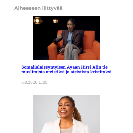
Aiheeseen liittyvää
Somalialaissyntyisen Ayaan Hirsi Alin tie
muslimista ateistiksi ja ateistista kristityksi
6.8.2026 11:05