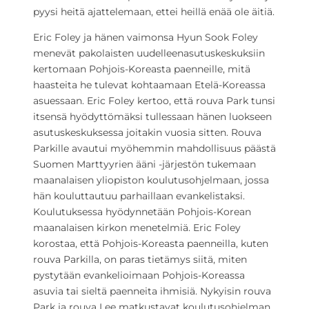
pyysi heitä ajattelemaan, ettei heillä enää ole äitiä.
Eric Foley ja hänen vaimonsa Hyun Sook Foley
menevät pakolaisten uudelleenasutuskeskuksiin
kertomaan Pohjois-Koreasta paenneille, mitä
haasteita he tulevat kohtaamaan Etelä-Koreassa
asuessaan. Eric Foley kertoo, että rouva Park tunsi
itsensä hyödyttömäksi tullessaan hänen luokseen
asutuskeskuksessa joitakin vuosia sitten. Rouva
Parkille avautui myöhemmin mahdollisuus päästä
Suomen Marttyyrien ääni -järjestön tukemaan
maanalaisen yliopiston koulutusohjelmaan, jossa
hän kouluttautuu parhaillaan evankelistaksi.
Koulutuksessa hyödynnetään Pohjois-Korean
maanalaisen kirkon menetelmiä. Eric Foley
korostaa, että Pohjois-Koreasta paenneilla, kuten
rouva Parkilla, on paras tietämys siitä, miten
pystytään evankelioimaan Pohjois-Koreassa
asuvia tai sieltä paenneita ihmisiä. Nykyisin rouva
Park ja rouva Lee matkustavat koulutusohjelman