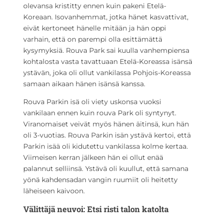
olevansa kristitty ennen kuin pakeni Etelä-
Koreaan. Isovanhemmat, jotka hänet kasvattivat,
eivät kertoneet hänelle mitään ja hän oppi
varhain, että on parempi olla esittämättä
kysymyksiä. Rouva Park sai kuulla vanhempiensa
kohtalosta vasta tavattuaan Etelä-Koreassa isänsä
ystävän, joka oli ollut vankilassa Pohjois-Koreassa
samaan aikaan hänen isänsä kanssa.
Rouva Parkin isä oli viety uskonsa vuoksi
vankilaan ennen kuin rouva Park oli syntynyt.
Viranomaiset veivät myös hänen äitinsä, kun hän
oli 3-vuotias. Rouva Parkin isän ystävä kertoi, että
Parkin isää oli kidutettu vankilassa kolme kertaa.
Viimeisen kerran jälkeen hän ei ollut enää
palannut selliinsä. Ystävä oli kuullut, että samana
yönä kahdensadan vangin ruumiit oli heitetty
läheiseen kaivoon.
Välittäjä neuvoi: Etsi risti talon katolta