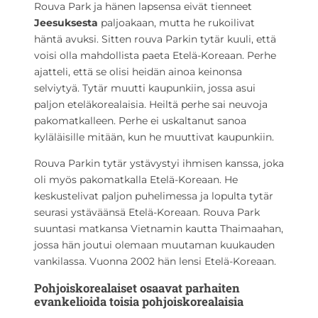
Rouva Park ja hänen lapsensa eivät tienneet
Jeesuksesta
paljoakaan, mutta he rukoilivat
häntä avuksi. Sitten rouva Parkin tytär kuuli, että
voisi olla mahdollista paeta Etelä-Koreaan. Perhe
ajatteli, että se olisi heidän ainoa keinonsa
selviytyä. Tytär muutti kaupunkiin, jossa asui
paljon eteläkorealaisia. Heiltä perhe sai neuvoja
pakomatkalleen. Perhe ei uskaltanut sanoa
kyläläisille mitään, kun he muuttivat kaupunkiin.
Rouva Parkin tytär ystävystyi ihmisen kanssa, joka
oli myös pakomatkalla Etelä-Koreaan. He
keskustelivat paljon puhelimessa ja lopulta tytär
seurasi ystäväänsä Etelä-Koreaan. Rouva Park
suuntasi matkansa Vietnamin kautta Thaimaahan,
jossa hän joutui olemaan muutaman kuukauden
vankilassa. Vuonna 2002 hän lensi Etelä-Koreaan.
Pohjoiskorealaiset osaavat parhaiten
evankelioida toisia pohjoiskorealaisia