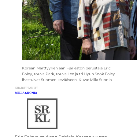
Korean Marttyyrien ääni -järjestön perustaja Eric
Foley, rouva Park, rouva Lee ja tri Hyun Sook Foley
ihastuivat Suomen kevääseen. Kuva: Milla Suonio
KIRJOITTANUT
MILLA SUONIO