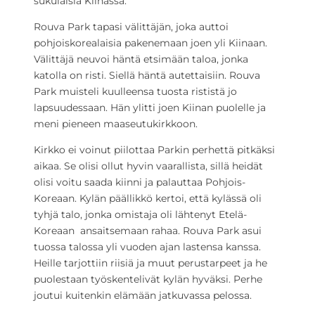
sukulaisia Kiinassa.
Rouva Park tapasi välittäjän, joka auttoi
pohjoiskorealaisia pakenemaan joen yli Kiinaan.
Välittäjä neuvoi häntä etsimään taloa, jonka
katolla on risti. Siellä häntä autettaisiin. Rouva
Park muisteli kuulleensa tuosta rististä jo
lapsuudessaan. Hän ylitti joen Kiinan puolelle ja
meni pieneen maaseutukirkkoon.
Kirkko ei voinut piilottaa Parkin perhettä pitkäksi
aikaa. Se olisi ollut hyvin vaarallista, sillä heidät
olisi voitu saada kiinni ja palauttaa Pohjois-
Koreaan. Kylän päällikkö kertoi, että kylässä oli
tyhjä talo, jonka omistaja oli lähtenyt Etelä-
Koreaan ansaitsemaan rahaa. Rouva Park asui
tuossa talossa yli vuoden ajan lastensa kanssa.
Heille tarjottiin riisiä ja muut perustarpeet ja he
puolestaan työskentelivät kylän hyväksi. Perhe
joutui kuitenkin elämään jatkuvassa pelossa.