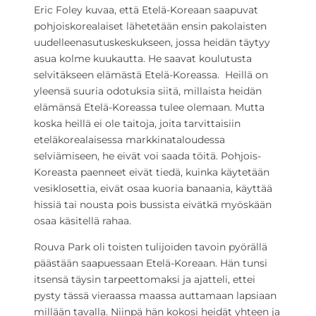
Eric Foley kuvaa, että Etelä-Koreaan saapuvat
pohjoiskorealaiset lähetetään ensin pakolaisten
uudelleenasutuskeskukseen, jossa heidän täytyy
asua kolme kuukautta. He saavat koulutusta
selvitäkseen elämästä Etelä-Koreassa. Heillä on
yleensä suuria odotuksia siitä, millaista heidän
elämänsä Etelä-Koreassa tulee olemaan. Mutta
koska heillä ei ole taitoja, joita tarvittaisiin
eteläkorealaisessa markkinataloudessa
selviämiseen, he eivät voi saada töitä. Pohjois-
Koreasta paenneet eivät tiedä, kuinka käytetään
vesiklosettia, eivät osaa kuoria banaania, käyttää
hissiä tai nousta pois bussista eivätkä myöskään
osaa käsitellä rahaa.
Rouva Park oli toisten tulijoiden tavoin pyörällä
päästään saapuessaan Etelä-Koreaan. Hän tunsi
itsensä täysin tarpeettomaksi ja ajatteli, ettei
pysty tässä vieraassa maassa auttamaan lapsiaan
millään tavalla. Niinpä hän kokosi heidät yhteen ja