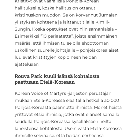
Kristityt ovat vaarallisia Pohjois-Korean
hallitukselle, koska hallitus on ottanut
kristinuskon muodon. Se on korvannut Jumalan
ylistyksen kohteena ja laittanut tilalle Kim Il-
Sungin. Koska opetukset ovat niin samanlaisia –
Esimerkiksi ”10 periaatetta”, joista ensimmäinen
määrää, että ihmisen tulee olla ehdottoman
uskollinen suurelle johtajalle – pohjoiskorealaiset
luulevat kristittyjen kopioineen heidän
ajatteluaan.
Rouva Park kuuli isänsä kohtalosta
paettuaan Etelä-Koreaan
Korean Voice of Martyrs -järjestön perustajan
mukaan Etelä-Koreassa elää tällä hetkellä 30 000
Pohjois-Koreasta paennutta ihmistä. Monet heistä
yrittävät etsiä ihmisiä, jotka ovat eläneet samalla
seudulla Pohjois-Koreassa kyselläkseen heiltä
läheistensä kohtalosta. Usein vasta Etelä-Koreassa
ihmisille selviää se, että heidän perheensä