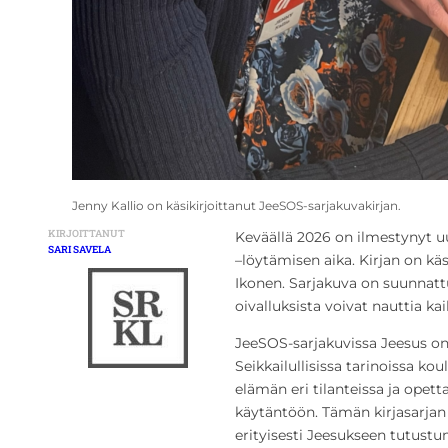
Jenny Kallio on käsikirjoittanut JeeSOS-sarjakuvakirjan.
KIRJOITTANUT
Keväällä 2026 on ilmestynyt uu
SARI SAVELA
–löytämisen aika. Kirjan on käs
Ikonen. Sarjakuva on suunnattu 
oivalluksista voivat nauttia kai
JeeSOS-sarjakuvissa Jeesus o
Seikkailullisissa tarinoissa ko
elämän eri tilanteissa ja op
käytäntöön. Tämän kirjasarja
erityisesti Jeesukseen tutustu