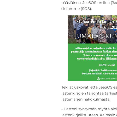
pääsiäinen. JeeSOS on iloa (Jee
sielumme (SOS).
Tekijät uskovat, että JeeSOS-sa
lastenkirjojen tarjontaa tark
lasten arjen näkökulmasta.
– Lasteni syntymän myötä aloin
lastenkirjallisuuteen. Kaipasi