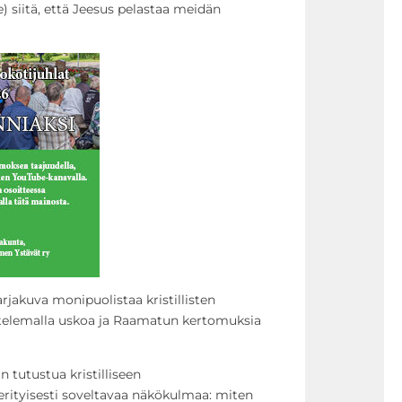
) siitä, että Jeesus pelastaa meidän
rjakuva monipuolistaa kristillisten
astelemalla uskoa ja Raamatun kertomuksia
 tutustua kristilliseen
n erityisesti soveltavaa näkökulmaa: miten