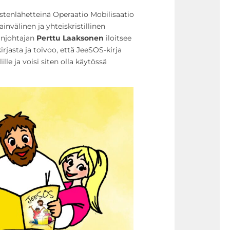
astenlähetteinä Operaatio Mobilisaatio
invälinen ja yhteiskristillinen
anjohtajan
Perttu Laaksonen
iloitsee
rjasta ja toivoo, että JeeSOS-kirja
lle ja voisi siten olla käytössä