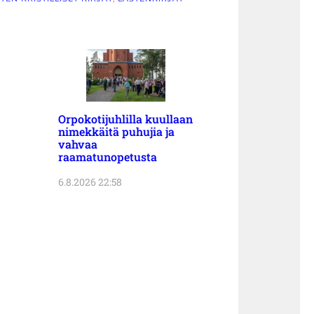
Orpokotijuhlilla kuullaan
nimekkäitä puhujia ja
vahvaa
raamatunopetusta
6.8.2026 22:58