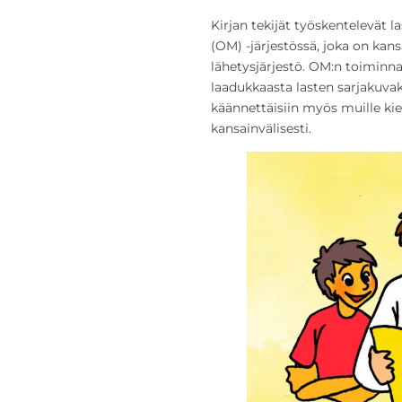
Kirjan tekijät työskentelevät l
(OM) -järjestössä, joka on kansa
lähetysjärjestö. OM:n toiminn
laadukkaasta lasten sarjakuvaki
käännettäisiin myös muille kieli
kansainvälisesti.