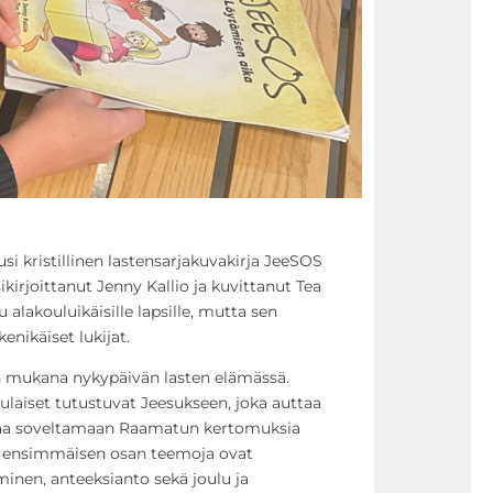
si kristillinen lastensarjakuvakirja JeeSOS
ikirjoittanut Jenny Kallio ja kuvittanut Tea
alakouluikäisille lapsille, mutta sen
kenikäiset lukijat.
n mukana nykypäivän lasten elämässä.
ululaiset tutustuvat Jeesukseen, joka auttaa
ettaa soveltamaan Raamatun kertomuksia
n ensimmäisen osan teemoja ovat
minen, anteeksianto sekä joulu ja