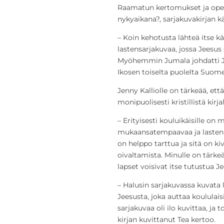
Raamatun kertomukset ja opetu
nykyaikana?, sarjakuvakirjan kä
– Koin kehotusta lähteä itse käs
lastensarjakuvaa, jossa Jeesus
Myöhemmin Jumala johdatti Je
Ikosen toiselta puolelta Suome
Jenny Kalliolle on tärkeää, että 
monipuolisesti kristillistä kirj
– Erityisesti kouluikäisille on m
mukaansatempaavaa ja lasten
on helppo tarttua ja sitä on k
oivaltamista. Minulle on tärkeä
lapset voisivat itse tutustua J
– Halusin sarjakuvassa kuvat
Jeesusta, joka auttaa koululaisi
sarjakuvaa oli ilo kuvittaa, ja toi
kirjan kuvittanut Tea kertoo.