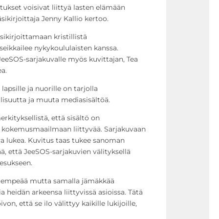
kset voisivat liittyä lasten elämään
sikirjoittaja Jenny Kallio kertoo.
ikirjoittamaan kristillistä
 seikkailee nykykoululaisten kanssa.
eSOS-sarjakuvalle myös kuvittajan, Tea
a.
lapsille ja nuorille on tarjolla
allisuutta ja muuta mediasisältöä.
erkityksellistä, että sisältö on
 kokemusmaailmaan liittyvää. Sarjakuvaan
iva lukea. Kuvitus taas tukee sanoman
ä, että JeeSOS-sarjakuvien välityksellä
eesukseen.
a lempeää mutta samalla jämäkkää
a heidän arkeensa liittyvissä asioissa. Tätä
von, että se ilo välittyy kaikille lukijoille,