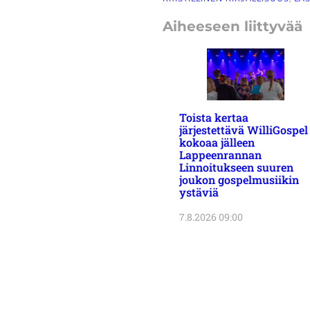
Aiheeseen liittyvää
Toista kertaa
järjestettävä WilliGospel
kokoaa jälleen
Lappeenrannan
Linnoitukseen suuren
joukon gospelmusiikin
ystäviä
7.8.2026 09:00