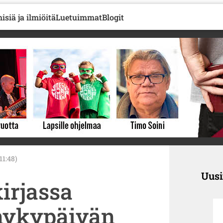
isiä ja ilmiöitä
Luetuimmat
Blogit
 11:48)
Uus
irjassa
 nykypäivän