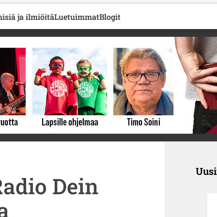
isiä ja ilmiöitä
Luetuimmat
Blogit
Uus
Radio Dein
a