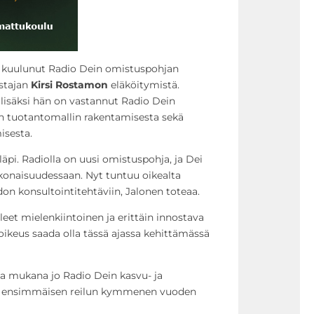
on kuulunut Radio Dein omistuspohjan
stajan
Kirsi Rostamon
eläköitymistä.
lisäksi hän on vastannut Radio Dein
 tuotantomallin rakentamisesta sekä
isesta.
läpi. Radiolla on uusi omistuspohja, ja Dei
okonaisuudessaan. Nyt tuntuu oikealta
hdon konsultointitehtäviin, Jalonen toteaa.
leet mielenkiintoinen ja erittäin innostava
oikeus saada olla tässä ajassa kehittämässä
a mukana jo Radio Dein kasvu- ja
n ensimmäisen reilun kymmenen vuoden