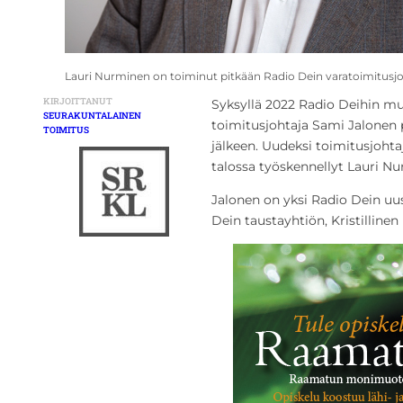
Lauri Nurminen on toiminut pitkään Radio Dein varatoimitusjo
KIRJOITTANUT
Syksyllä 2022 Radio Deihin mu
SEURAKUNTALAINEN
toimitusjohtaja Sami Jalonen
TOIMITUS
jälkeen. Uudeksi toimitusjohta
talossa työskennellyt Lauri N
Jalonen on yksi Radio Dein uus
Dein taustayhtiön, Kristillinen