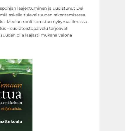
uspohjan laajentuminen ja uudistunut Dei
ömiä askelia tulevaisuuden rakentamisessa.
ika. Median rooli korostuu nykymaailmassa
lus – suoratoistopalvelu tarjoavat
llisuuden olla laajasti mukana valona