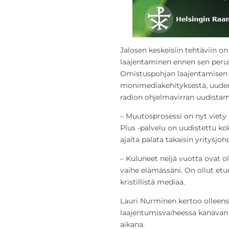
Jalosen keskeisiin tehtäviin 
laajentaminen ennen sen peru
Omistuspohjan laajentamisen 
monimediakehityksestä, uuden
radion ohjelmavirran uudistam
– Muutosprosessi on nyt viety 
Plus -palvelu on uudistettu k
ajalta palata takaisin yritysjo
– Kuluneet neljä vuotta ovat ol
vaihe elämässäni. On ollut etu
kristillistä mediaa.
Lauri Nurminen kertoo olleens
laajentumisvaiheessa kanava
aikana.