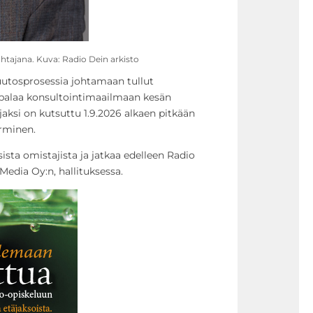
htajana. Kuva: Radio Dein arkisto
utosprosessia johtamaan tullut
 palaa konsultointimaailmaan kesän
jaksi on kutsuttu 1.9.2026 alkaen pitkään
urminen.
ista omistajista ja jatkaa edelleen Radio
 Media Oy:n, hallituksessa.