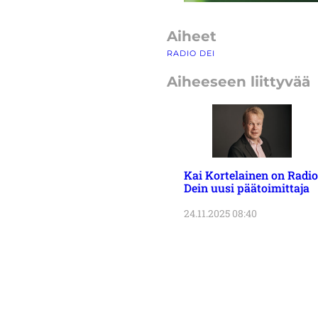
Aiheet
RADIO DEI
Aiheeseen liittyvää
Kai Kortelainen on Radio
Dein uusi päätoimittaja
24.11.2025 08:40