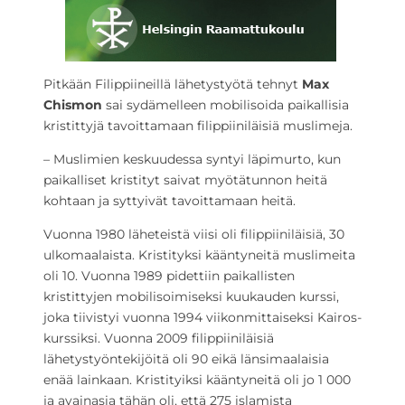
Pitkään Filippiineillä lähetystyötä tehnyt
Max
Chismon
sai sydämelleen mobilisoida paikallisia
kristittyjä tavoittamaan filippiiniläisiä muslimeja.
– Muslimien keskuudessa syntyi läpimurto, kun
paikalliset kristityt saivat myötätunnon heitä
kohtaan ja syttyivät tavoittamaan heitä.
Vuonna 1980 läheteistä viisi oli filippiiniläisiä, 30
ulkomaalaista. Kristityksi kääntyneitä muslimeita
oli 10. Vuonna 1989 pidettiin paikallisten
kristittyjen mobilisoimiseksi kuukauden kurssi,
joka tiivistyi vuonna 1994 viikonmittaiseksi Kairos-
kurssiksi. Vuonna 2009 filippiiniläisiä
lähetystyöntekijöitä oli 90 eikä länsimaalaisia
enää lainkaan. Kristityiksi kääntyneitä oli jo 1 000
ja avainasia tähän oli, että 275 islamista