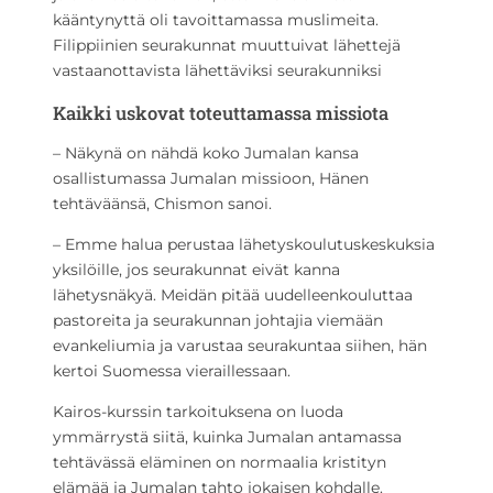
kääntynyttä oli tavoittamassa muslimeita.
Filippiinien seurakunnat muuttuivat lähettejä
vastaanottavista lähettäviksi seurakunniksi
Kaikki uskovat toteuttamassa missiota
– Näkynä on nähdä koko Jumalan kansa
osallistumassa Jumalan missioon, Hänen
tehtäväänsä, Chismon sanoi.
– Emme halua perustaa lähetyskoulutuskeskuksia
yksilöille, jos seurakunnat eivät kanna
lähetysnäkyä. Meidän pitää uudelleenkouluttaa
pastoreita ja seurakunnan johtajia viemään
evankeliumia ja varustaa seurakuntaa siihen, hän
kertoi Suomessa vieraillessaan.
Kairos-kurssin tarkoituksena on luoda
ymmärrystä siitä, kuinka Jumalan antamassa
tehtävässä eläminen on normaalia kristityn
elämää ja Jumalan tahto jokaisen kohdalle.