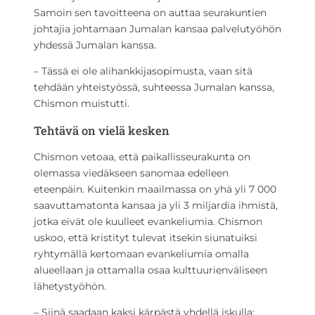
Samoin sen tavoitteena on auttaa seurakuntien
johtajia johtamaan Jumalan kansaa palvelutyöhön
yhdessä Jumalan kanssa.
– Tässä ei ole alihankkijasopimusta, vaan sitä
tehdään yhteistyössä, suhteessa Jumalan kanssa,
Chismon muistutti.
Tehtävä on vielä kesken
Chismon vetoaa, että paikallisseurakunta on
olemassa viedäkseen sanomaa edelleen
eteenpäin. Kuitenkin maailmassa on yhä yli 7 000
saavuttamatonta kansaa ja yli 3 miljardia ihmistä,
jotka eivät ole kuulleet evankeliumia. Chismon
uskoo, että kristityt tulevat itsekin siunatuiksi
ryhtymällä kertomaan evankeliumia omalla
alueellaan ja ottamalla osaa kulttuurienväliseen
lähetystyöhön.
– Siinä saadaan kaksi kärpästä yhdellä iskulla: