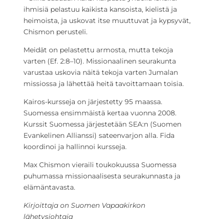
ihmisiä pelastuu kaikista kansoista, kielistä ja
heimoista, ja uskovat itse muuttuvat ja kypsyvät,
Chismon perusteli.
Meidät on pelastettu armosta, mutta tekoja
varten (Ef. 2:8–10). Missionaalinen seurakunta
varustaa uskovia näitä tekoja varten Jumalan
missiossa ja lähettää heitä tavoittamaan toisia.
Kairos-kursseja on järjestetty 95 maassa.
Suomessa ensimmäistä kertaa vuonna 2008.
Kurssit Suomessa järjestetään SEA:n (Suomen
Evankelinen Allianssi) sateenvarjon alla. Fida
koordinoi ja hallinnoi kursseja.
Max Chismon vieraili toukokuussa Suomessa
puhumassa missionaalisesta seurakunnasta ja
elämäntavasta.
Kirjoittaja on Suomen Vapaakirkon
lähetysjohtaja