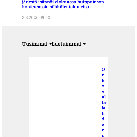
järjestö isännöi elokuussa huipputason
konferenssia sähkölentokoneista
3.8.2026 09:00
Uusimmat
Luetuimmat
O
n
k
o
v
al
ta
le
h
d
e
n
p