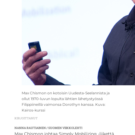
Max Chismon on kotoisin Uudesta-Seelannista ja
ollut 1970-luvun lopulta lähtien lähetystyössä
Filippiineillä vaimonsa Dorothyn kanssa. Kuva:
Kairos-kurssi
KIRJOITTANUT
NANNA RAUTIAINEN / SUOMEN VIIKKOLEHTI
Max Chismon johtaa Simply Mobilizing -liikettä,