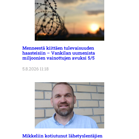
Menneestä kiittäen tulevaisuuden
haasteisiin – Vankilan uumenista
miljoonien vainottujen avuksi 5/5
5.8.2026 11:18
Mikkeliin kotiutunut lähetyslentäjien