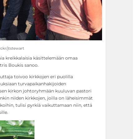
ckr/jtstewart
nia kreikkalaisia käsittelemään omaa
tris Boukis sanoo.
ttaja toivoo kirkkojen eri puolilla
uksiaan turvapaikanhakijoiden
isen kirkon johtoryhmään kuuluvan pastori
in niiden kirkkojen, joilla on läheisimmät
oihin, tulisi pyrkiä vaikuttamaan niin, että
lle.