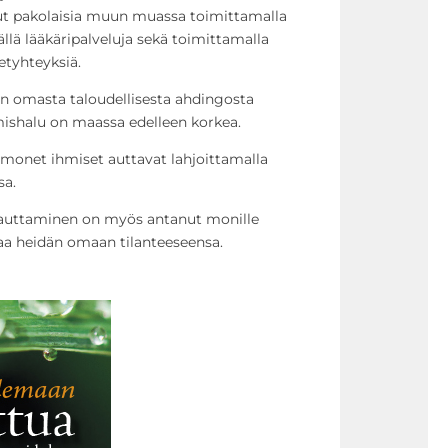
nut pakolaisia muun muassa toimittamalla
ällä lääkäripalveluja sekä toimittamalla
netyhteyksiä.
n omasta taloudellisesta ahdingosta
ishalu on maassa edelleen korkea.
monet ihmiset auttavat lahjoittamalla
sa.
auttaminen on myös antanut monille
maa heidän omaan tilanteeseensa.