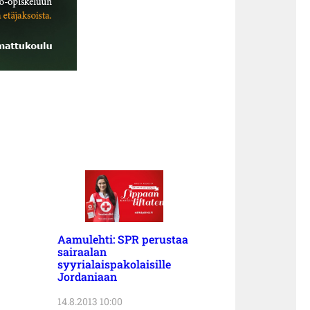
Aamulehti: SPR perustaa
sairaalan
syyrialaispakolaisille
Jordaniaan
14.8.2013 10:00