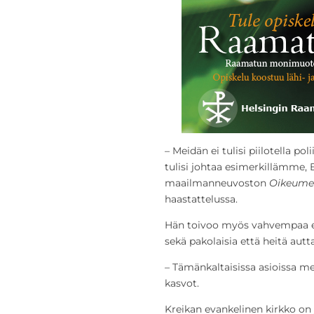
– Meidän ei tulisi piilotella po
tulisi johtaa esimerkillämme, 
maailmanneuvoston
Oikeume
haastattelussa.
Hän toivoo myös vahvempaa ek
sekä pakolaisia että heitä autta
– Tämänkaltaisissa asioissa meill
kasvot.
Kreikan evankelinen kirkko on 