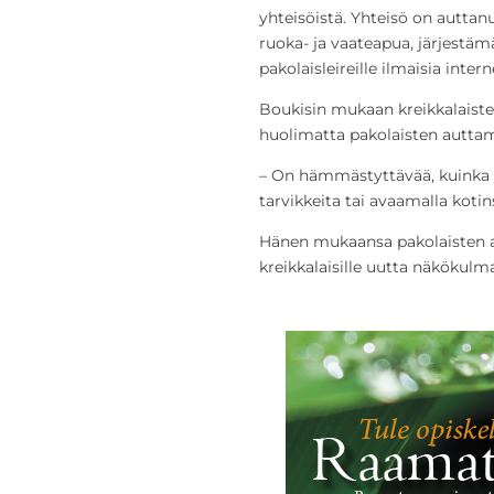
yhteisöistä. Yhteisö on autta
ruoka- ja vaateapua, järjestäm
pakolaisleireille ilmaisia inter
Boukisin mukaan kreikkalaiste
huolimatta pakolaisten auttam
– On hämmästyttävää, kuinka 
tarvikkeita tai avaamalla kotin
Hänen mukaansa pakolaisten 
kreikkalaisille uutta näkökul