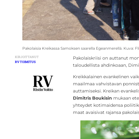
Pakolaisia Kreikassa Samoksen saarella Egeanmerellä. Kuva: Fli
KIRJOITTANUT
Pakolaiskriisi on auttanut mo
RV TOIMITUS
taloudellista ahdinkoaan, Dimi
Kreikkalainen evankelinen vaiku
maailmaa vahvistavan ponnist
auttamiseksi. Kreikan evankel
Dimitris Boukisin
mukaan etenk
yhteydet kotimaidensa poliitikk
maat avaisivat rajansa pakolaisi