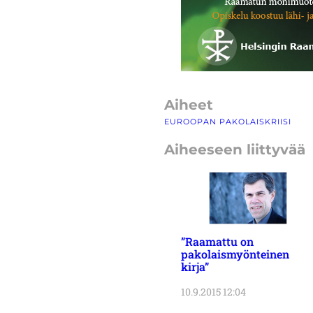
Aiheet
EUROOPAN PAKOLAISKRIISI
Aiheeseen liittyvää
”Raamattu on
pakolaismyönteinen
kirja”
10.9.2015 12:04