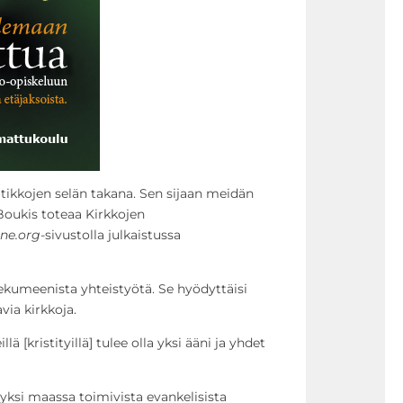
liitikkojen selän takana. Sen sijaan meidän
Boukis toteaa Kirkkojen
ne.org
-sivustolla julkaistussa
umeenista yhteistyötä. Se hyödyttäisi
via kirkkoja.
ä [kristityillä] tulee olla yksi ääni ja yhdet
yksi maassa toimivista evankelisista