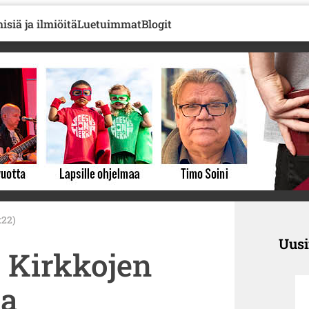
isiä ja ilmiöitä
Luetuimmat
Blogit
:22)
Uus
: Kirkkojen
ia