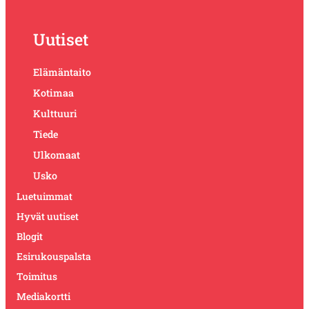
Uutiset
Elämäntaito
Kotimaa
Kulttuuri
Tiede
Ulkomaat
Usko
Luetuimmat
Hyvät uutiset
Blogit
Esirukouspalsta
Toimitus
Mediakortti