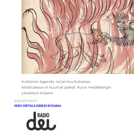
Kultainen legenda -kirjan kuvituksessa
kiirastulessa oli kuumat paikat. Kuva: Heidelbergin
yliopiston kirjasto
KIRJOITTANUT
EERO HIETALA HEIKKI RUSAMA