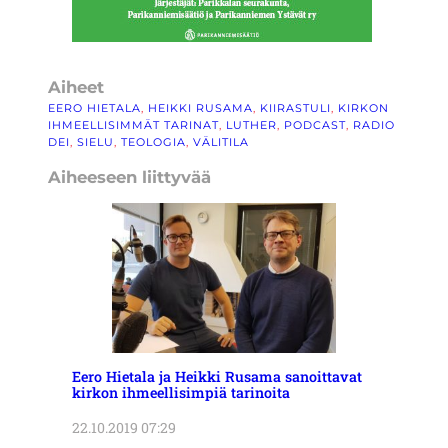
Aiheet
EERO HIETALA
, 
HEIKKI RUSAMA
, 
KIIRASTULI
, 
KIRKON
IHMEELLISIMMÄT TARINAT
, 
LUTHER
, 
PODCAST
, 
RADIO
DEI
, 
SIELU
, 
TEOLOGIA
, 
VÄLITILA
Aiheeseen liittyvää
Eero Hietala ja Heikki Rusama sanoittavat
kirkon ihmeellisimpiä tarinoita
22.10.2019 07:29