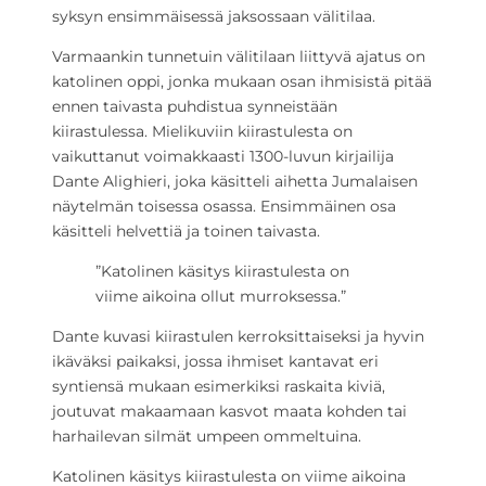
syksyn ensimmäisessä jaksossaan välitilaa.
Varmaankin tunnetuin välitilaan liittyvä ajatus on
katolinen oppi, jonka mukaan osan ihmisistä pitää
ennen taivasta puhdistua synneistään
kiirastulessa. Mielikuviin kiirastulesta on
vaikuttanut voimakkaasti 1300-luvun kirjailija
Dante Alighieri, joka käsitteli aihetta Jumalaisen
näytelmän toisessa osassa. Ensimmäinen osa
käsitteli helvettiä ja toinen taivasta.
”Katolinen käsitys kiirastulesta on
viime aikoina ollut murroksessa.”
Dante kuvasi kiirastulen kerroksittaiseksi ja hyvin
ikäväksi paikaksi, jossa ihmiset kantavat eri
syntiensä mukaan esimerkiksi raskaita kiviä,
joutuvat makaamaan kasvot maata kohden tai
harhailevan silmät umpeen ommeltuina.
Katolinen käsitys kiirastulesta on viime aikoina