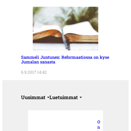
Sammeli Juntunen: Reformaatiossa on kyse
Jumalan sanasta
6.9.2017 14:42
Uusimmat
Luetuimmat
O
n