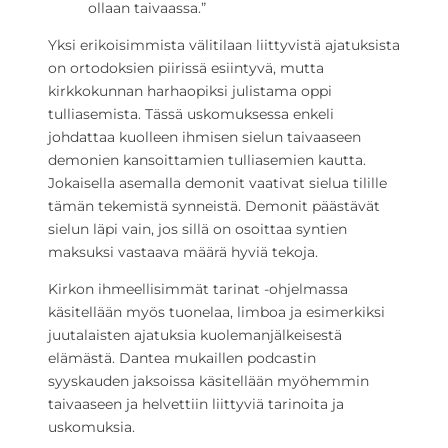
ollaan taivaassa.”
Yksi erikoisimmista välitilaan liittyvistä ajatuksista
on ortodoksien piirissä esiintyvä, mutta
kirkkokunnan harhaopiksi julistama oppi
tulliasemista. Tässä uskomuksessa enkeli
johdattaa kuolleen ihmisen sielun taivaaseen
demonien kansoittamien tulliasemien kautta.
Jokaisella asemalla demonit vaativat sielua tilille
tämän tekemistä synneistä. Demonit päästävät
sielun läpi vain, jos sillä on osoittaa syntien
maksuksi vastaava määrä hyviä tekoja.
Kirkon ihmeellisimmät tarinat -ohjelmassa
käsitellään myös tuonelaa, limboa ja esimerkiksi
juutalaisten ajatuksia kuolemanjälkeisestä
elämästä. Dantea mukaillen podcastin
syyskauden jaksoissa käsitellään myöhemmin
taivaaseen ja helvettiin liittyviä tarinoita ja
uskomuksia.