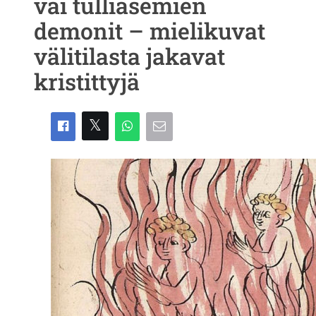
vai tulliasemien
demonit – mielikuvat
välitilasta jakavat
kristittyjä