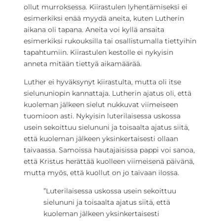
ollut murroksessa. Kiirastulen lyhentämiseksi ei
esimerkiksi enää myydä aneita, kuten Lutherin
aikana oli tapana. Aneita voi kyllä ansaita
esimerkiksi rukouksilla tai osallistumalla tiettyihin
tapahtumiin. Kiirastulen kestolle ei nykyisin
anneta mitään tiettyä aikamäärää.
Luther ei hyväksynyt kiirastulta, mutta oli itse
sielununiopin kannattaja. Lutherin ajatus oli, että
kuoleman jälkeen sielut nukkuvat viimeiseen
tuomioon asti. Nykyisin luterilaisessa uskossa
usein sekoittuu sielununi ja toisaalta ajatus siitä,
että kuoleman jälkeen yksinkertaisesti ollaan
taivaassa. Samoissa hautajaisissa pappi voi sanoa,
että Kristus herättää kuolleen viimeisenä päivänä,
mutta myös, että kuollut on jo taivaan ilossa.
”Luterilaisessa uskossa usein sekoittuu
sielununi ja toisaalta ajatus siitä, että
kuoleman jälkeen yksinkertaisesti