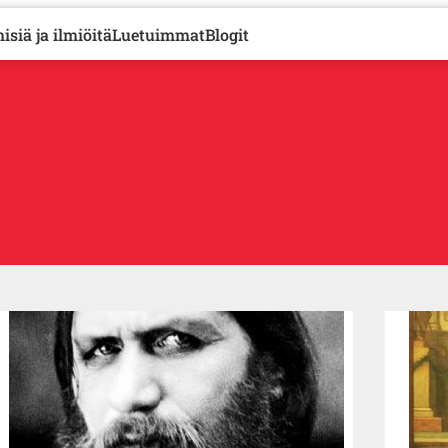
isiä ja ilmiöitä
Luetuimmat
Blogit