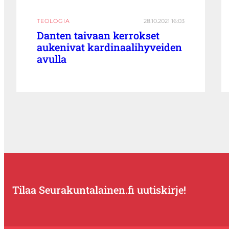
TEOLOGIA
28.10.2021 16:03
Danten taivaan kerrokset
aukenivat kardinaalihyveiden
avulla
Tilaa Seurakuntalainen.fi uutiskirje!