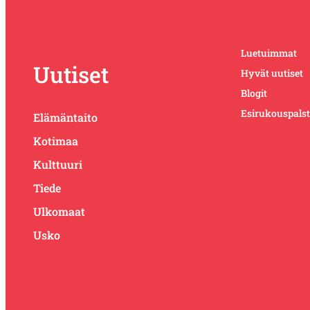
Luetuimmat
Uutiset
Hyvät uutiset
Blogit
Esirukouspals
Elämäntaito
Kotimaa
Kulttuuri
Tiede
Ulkomaat
Usko