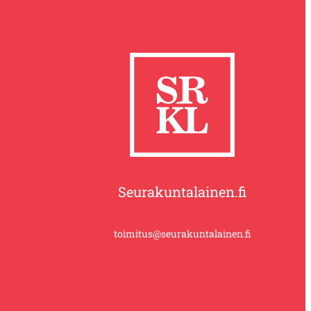
Seurakuntalainen.fi
toimitus@seurakuntalainen.fi