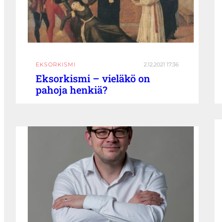
EKSORKISMI
2.12.2021 17:36
Eksorkismi – vieläkö on
pahoja henkiä?