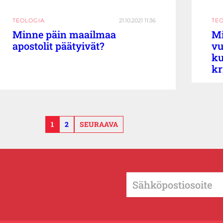
TEOLOGIA
21.10.2021 11:36
TE
Minne päin maailmaa
Mi
apostolit päätyivät?
vu
ku
kr
1
2
SEURAAVA