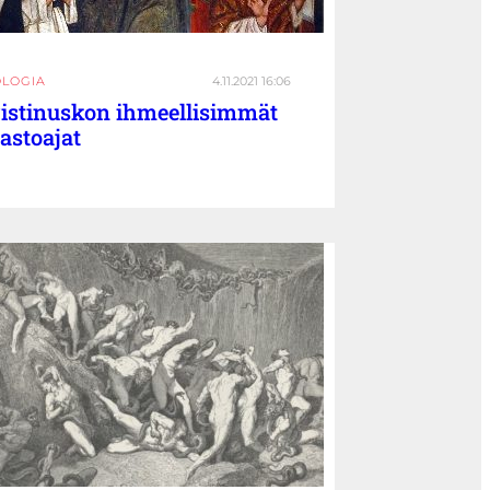
OLOGIA
4.11.2021 16:06
istinuskon ihmeellisimmät
astoajat