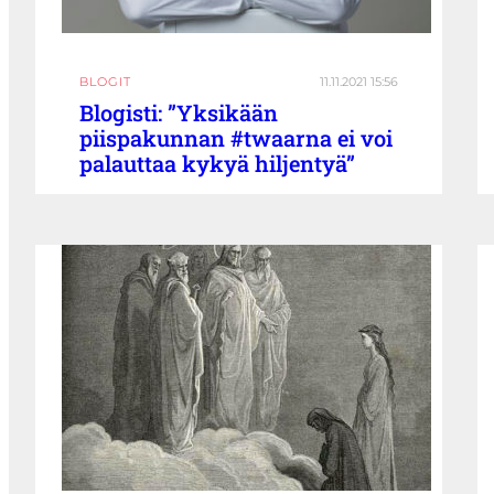
BLOGIT
11.11.2021 15:56
Blogisti: ”Yksikään
piispakunnan #twaarna ei voi
palauttaa kykyä hiljentyä”