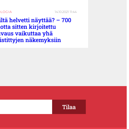
OLOGIA
14.10.2021 11:44
ltä helvetti näyttää? – 700
otta sitten kirjoitettu
vaus vaikuttaa yhä
istittyjen näkemyksiin