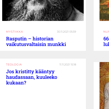
MYSTIIKKA
30.11.2021 05:59
NU
Rasputin – historian
66
vaikutusvaltaisin munkki
lu
TEOLOGIA
11.11.2021 15:18
Jos kristitty kääntyy
haudassaan, kuuleeko
kukaan?