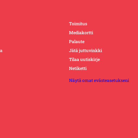
Toimitus
Mediakortti
Palaute
ta
Jätä juttuvinkki
Tilaa uutiskirje
Netiketti
Näytä omat evästeasetukseni