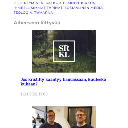
HILJENTYMINEN
, 
KAI KORTELAINEN
, 
KIRKON
IHMEELLISIMMÄT TARINAT
, 
SOSIAALINEN MEDIA
, 
TEOLOGIA
, 
TWAARNA
Aiheeseen liittyvää
Jos kristitty kääntyy haudassaan, kuuleeko
kukaan?
11.11.2021 15:08