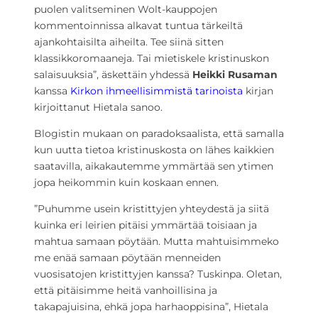
puolen valitseminen Wolt-kauppojen
kommentoinnissa alkavat tuntua tärkeiltä
ajankohtaisilta aiheilta. Tee siinä sitten
klassikkoromaaneja. Tai mietiskele kristinuskon
salaisuuksia”, äskettäin yhdessä
Heikki Rusaman
kanssa
Kirkon ihmeellisimmistä tarinoista
kirjan
kirjoittanut Hietala sanoo.
Blogistin mukaan on paradoksaalista, että samalla
kun uutta tietoa kristinuskosta on lähes kaikkien
saatavilla, aikakautemme ymmärtää sen ytimen
jopa heikommin kuin koskaan ennen.
”Puhumme usein kristittyjen yhteydestä ja siitä
kuinka eri leirien pitäisi ymmärtää toisiaan ja
mahtua samaan pöytään. Mutta mahtuisimmeko
me enää samaan pöytään menneiden
vuosisatojen kristittyjen kanssa? Tuskinpa. Oletan,
että pitäisimme heitä vanhoillisina ja
takapajuisina, ehkä jopa harhaoppisina”, Hietala