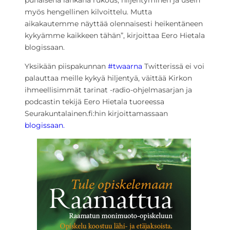
punaisena lankana rukous, hiljentyminen ja usein
myös hengellinen kilvoittelu. Mutta
aikakautemme näyttää olennaisesti heikentäneen
kykyämme kaikkeen tähän”, kirjoittaa Eero Hietala
blogissaan.
Yksikään piispakunnan
#twaarna
Twitterissä ei voi
palauttaa meille kykyä hiljentyä, väittää Kirkon
ihmeellisimmät tarinat -radio-ohjelmasarjan ja
podcastin tekijä Eero Hietala tuoreessa
Seurakuntalainen.fi:hin kirjoittamassaan
blogissaan.