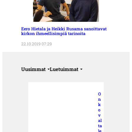
Eero Hietala ja Heikki Rusama sanoittavat
kirkon ihmeellisimpiä tarinoita
22.10.2019 07:29
Uusimmat
Luetuimmat
O
n
k
o
v
al
ta
le