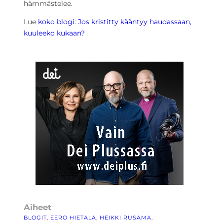
hämmästelee.
Lue
koko blogi:
Jos kristitty kääntyy haudassaan,
kuuleeko kukaan?
Aiheet
BLOGIT
, 
EERO HIETALA
, 
HEIKKI RUSAMA
, 