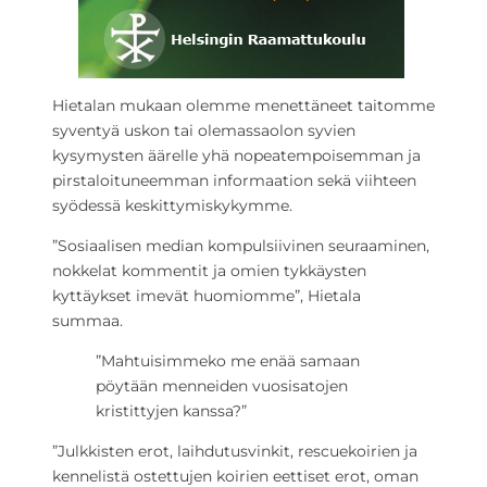
Hietalan mukaan olemme menettäneet taitomme
syventyä uskon tai olemassaolon syvien
kysymysten äärelle yhä nopeatempoisemman ja
pirstaloituneemman informaation sekä viihteen
syödessä keskittymiskykymme.
”Sosiaalisen median kompulsiivinen seuraaminen,
nokkelat kommentit ja omien tykkäysten
kyttäykset imevät huomiomme”, Hietala
summaa.
”Mahtuisimmeko me enää samaan
pöytään menneiden vuosisatojen
kristittyjen kanssa?”
”Julkkisten erot, laihdutusvinkit, rescuekoirien ja
kennelistä ostettujen koirien eettiset erot, oman