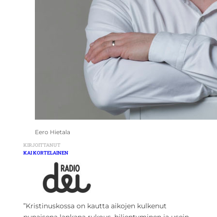
Eero Hietala
KIRJOITTANUT
KAI KORTELAINEN
”Kristinuskossa on kautta aikojen kulkenut