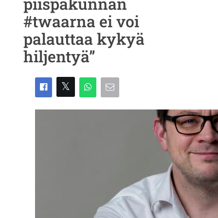
piispakunnan
#twaarna ei voi
palauttaa kykyä
hiljentyä”