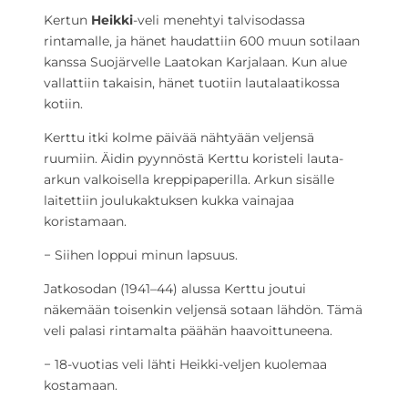
Kertun
Heikki
-veli menehtyi talvisodassa
rintamalle, ja hänet haudattiin 600 muun sotilaan
kanssa Suojärvelle Laatokan Karjalaan. Kun alue
vallattiin takaisin, hänet tuotiin lautalaatikossa
kotiin.
Kerttu itki kolme päivää nähtyään veljensä
ruumiin. Äidin pyynnöstä Kerttu koristeli lauta-
arkun valkoisella kreppipaperilla. Arkun sisälle
laitettiin joulukaktuksen kukka vainajaa
koristamaan.
− Siihen loppui minun lapsuus.
Jatkosodan (1941–44) alussa Kerttu joutui
näkemään toisenkin veljensä sotaan lähdön. Tämä
veli palasi rintamalta päähän haavoittuneena.
− 18-vuotias veli lähti Heikki-veljen kuolemaa
kostamaan.