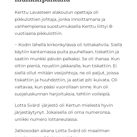
Kerttu Lavasteen alakoulun opettaja oli
pikkulottien johtaja, jonka innoittamana ja
vanhempiensa suostumuksella Kerttu liittyi 8-
vuotiaana pikkulottiin.
− Kodin lähellä kirkonkylässä oli lottakahvila. Siellä
käytiin kantamassa puita puuhellaan, tiskattiin ja
saatiin munkki päivän palkaksi. Se oli ihanaa. Kun
oltiin pieniä, noustiin jakkaralle, kun tiskattiin. Ei
siellä ollut mitään vesijohtoja, ne oli paljut, joissa
tiskattiin ja huuhdottiin, ja astiat piti kuivata. Oli
valtavaa, kun pääsi vuorollaan sinne. Kun oli
suojeluskunnan harjoituksia, tehtiin voileipiä.
Lotta Svärd -järjestö oli Kertun mielestä hyvin
järjestäytynyt. Jokaisella oli oma numeronsa,
uniikki numero lottaneulassa.
Jatkosodan aikana Lotta Svärd oli maailman