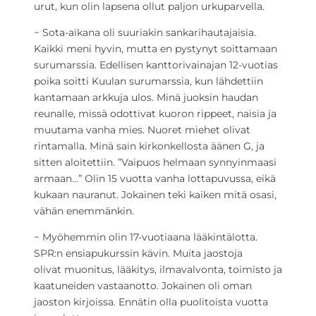
urut, kun olin lapsena ollut paljon urkuparvella.
− Sota-aikana oli suuriakin sankarihautajaisia.
Kaikki meni hyvin, mutta en pystynyt soittamaan
surumarssia. Edellisen kanttorivainajan 12-vuotias
poika soitti Kuulan surumarssia, kun lähdettiin
kantamaan arkkuja ulos. Minä juoksin haudan
reunalle, missä odottivat kuoron rippeet, naisia ja
muutama vanha mies. Nuoret miehet olivat
rintamalla. Minä sain kirkonkellosta äänen G, ja
sitten aloitettiin. ”Vaipuos helmaan synnyinmaasi
armaan…” Olin 15 vuotta vanha lottapuvussa, eikä
kukaan nauranut. Jokainen teki kaiken mitä osasi,
vähän enemmänkin.
− Myöhemmin olin 17-vuotiaana lääkintälotta.
SPR:n ensiapukurssin kävin. Muita jaostoja
olivat muonitus, lääkitys, ilmavalvonta, toimisto ja
kaatuneiden vastaanotto. Jokainen oli oman
jaoston kirjoissa. Ennätin olla puolitoista vuotta