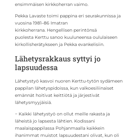
ensimmäisen kirkkoherran vaimo.
Pekka Lavaste toimi pappina eri seurakunnissa ja
vuosina 1981–86 Imatran
kirkkoherrana. Hengellisen perintönsä
puolesta Kerttu sanoo kuuluneensa oululaiseen
kirkollisherätykseen ja Pekka evankelisiin.
Lähetysrakkaus syttyi jo
lapsuudessa
Lähetystyö kasvoi nuoren Kerttu-tytön sydämeen
pappilan lähetyspidoissa, kun valkoesiliinaiset
emännät hoitivat keittiötä ja järjestivät
lähetysmyyjäisiä.
− Kaikki lähetystyö on ollut meille rakasta ja
läheistä jo lapsesta lähtien. Kodissani
maalaispappilassa Pohjanmaalla kaikkein
ihanimmat muistot lapsuudestani olivat, kun oli