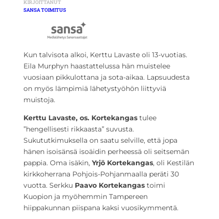
KIRJOITTANUT
SANSA TOIMITUS
Kun talvisota alkoi, Kerttu Lavaste oli 13-vuotias.
Eila Murphyn haastattelussa hän muistelee
vuosiaan pikkulottana ja sota-aikaa. Lapsuudesta
on myös lämpimiä lähetystyöhön liittyviä
muistoja.
Kerttu Lavaste, os. Kortekangas
tulee
”hengellisesti rikkaasta” suvusta.
Sukututkimuksella on saatu selville, että jopa
hänen isoisänsä isoäidin perheessä oli seitsemän
pappia. Oma isäkin,
Yrjö Kortekangas
, oli Kestilän
kirkkoherrana Pohjois-Pohjanmaalla peräti 30
vuotta. Serkku
Paavo Kortekangas
toimi
Kuopion ja myöhemmin Tampereen
hiippakunnan piispana kaksi vuosikymmentä.