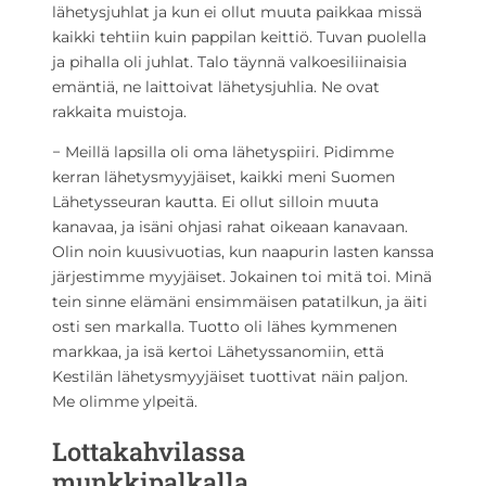
lähetysjuhlat ja kun ei ollut muuta paikkaa missä
kaikki tehtiin kuin pappilan keittiö. Tuvan puolella
ja pihalla oli juhlat. Talo täynnä valkoesiliinaisia
emäntiä, ne laittoivat lähetysjuhlia. Ne ovat
rakkaita muistoja.
− Meillä lapsilla oli oma lähetyspiiri. Pidimme
kerran lähetysmyyjäiset, kaikki meni Suomen
Lähetysseuran kautta. Ei ollut silloin muuta
kanavaa, ja isäni ohjasi rahat oikeaan kanavaan.
Olin noin kuusivuotias, kun naapurin lasten kanssa
järjestimme myyjäiset. Jokainen toi mitä toi. Minä
tein sinne elämäni ensimmäisen patatilkun, ja äiti
osti sen markalla. Tuotto oli lähes kymmenen
markkaa, ja isä kertoi Lähetyssanomiin, että
Kestilän lähetysmyyjäiset tuottivat näin paljon.
Me olimme ylpeitä.
Lottakahvilassa
munkkipalkalla