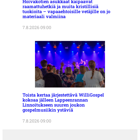
Hoivakotien asukkaat kaipaavat
raamattuhetkiä ja muita kristillisiä
tuokioita – vapaaehtoisille vetäjille on jo
materiaali valmiina
7.8.2026 09:00
Toista kertaa järjestettävä WilliGospel
kokoaa jälleen Lappeenrannan
Linnoitukseen suuren joukon
gospelmusiikin ystäviä
7.8.2026 09:00