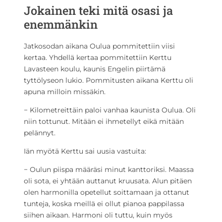
Jokainen teki mitä osasi ja
enemmänkin
Jatkosodan aikana Oulua pommitettiin viisi
kertaa. Yhdellä kertaa pommitettiin Kerttu
Lavasteen koulu, kaunis Engelin piirtämä
tyttölyseon lukio. Pommitusten aikana Kerttu oli
apuna milloin missäkin.
− Kilometreittäin paloi vanhaa kaunista Oulua. Oli
niin tottunut. Mitään ei ihmetellyt eikä mitään
pelännyt.
Iän myötä Kerttu sai uusia vastuita:
− Oulun piispa määräsi minut kanttoriksi. Maassa
oli sota, ei yhtään auttanut kruusata. Alun pitäen
olen harmonilla opetellut soittamaan ja ottanut
tunteja, koska meillä ei ollut pianoa pappilassa
siihen aikaan. Harmoni oli tuttu, kuin myös