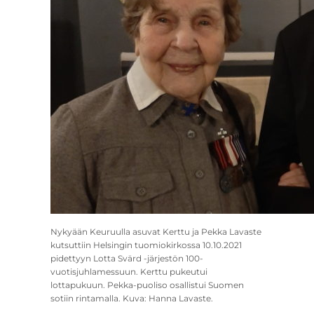
Nykyään Keuruulla asuvat Kerttu ja Pekka Lavaste
kutsuttiin Helsingin tuomiokirkossa 10.10.2021
pidettyyn Lotta Svärd -järjestön 100-
vuotisjuhlamessuun. Kerttu pukeutui
lottapukuun. Pekka-puoliso osallistui Suomen
sotiin rintamalla. Kuva: Hanna Lavaste.