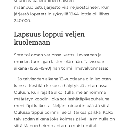
suurin vapaaehtoinen naisten
maanpuolustusjärjestö viisine jaostoineen. Kun
järjestö lopetettiin syksyllä 1944, lottia oli lähes
240 000.
Lapsuus loppui veljen
kuolemaan
Sota toi oman varjonsa Kerttu Lavasteen ja
muiden tuon ajan lasten elämään. Talvisodan
aikana (1939–1940) hän toimi ilmavalvonnassa:
− Jo talvisodan aikana 13-vuotiaana olin isolotan
kanssa Kestilän kirkossa hälytyksiä antamassa
Ouluun. Kun rajalta alkoi tulla, me annoimme
määrätyn koodin, joka sotilashätäpikapuheluna
meni läpi kaikesta. Neljän minuutin päästä siitä
Oulussa tippui pommi. Se oli tärkeä paikka. Koko
talvisodan aikana joka kolmas päivä, ja minulla on
siitä Mannerheimin antama muistomitali.