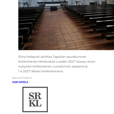
Elina Hellqvist aloittaa Tapiolan seurakunnan
kirkkoherran tehtävässä vuoden 2027 alussa, ensin
nykyisen kirkkoherran vuosiloman sijaisena ja
1.4.2027 alkaen kirkkoherrana.
KIRJOITTANUT
SARI SAVELA