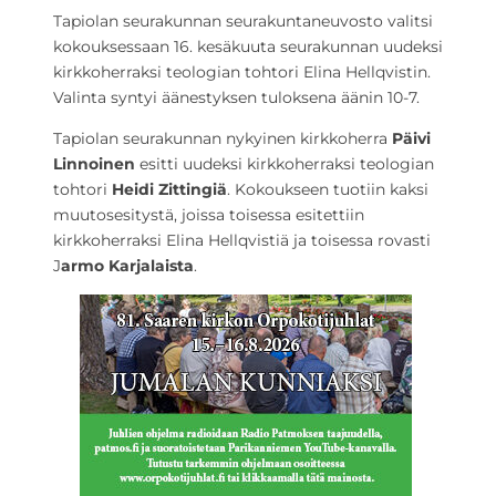
Tapiolan seurakunnan seurakuntaneuvosto valitsi
kokouksessaan 16. kesäkuuta seurakunnan uudeksi
kirkkoherraksi teologian tohtori Elina Hellqvistin.
Valinta syntyi äänestyksen tuloksena äänin 10-7.
Tapiolan seurakunnan nykyinen kirkkoherra
Päivi
Linnoinen
esitti uudeksi kirkkoherraksi teologian
tohtori
Heidi Zittingiä
. Kokoukseen tuotiin kaksi
muutosesitystä, joissa toisessa esitettiin
kirkkoherraksi Elina Hellqvistiä ja toisessa rovasti
J
armo Karjalaista
.