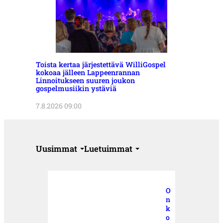
Toista kertaa järjestettävä WilliGospel
kokoaa jälleen Lappeenrannan
Linnoitukseen suuren joukon
gospelmusiikin ystäviä
7.8.2026 09:00
Uusimmat
Luetuimmat
O
n
k
o