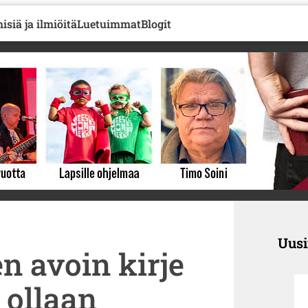
isiä ja ilmiöitä
Luetuimmat
Blogit
Uus
n avoin kirje
a ollaan