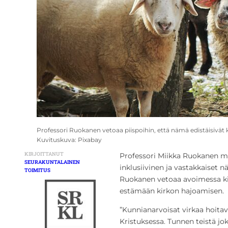
Professori Ruokanen vetoaa piispoihin, että nämä edistäisivät ki
Kuvituskuva: Pixabay
KIRJOITTANUT
Professori Miikka Ruokanen mui
SEURAKUNTALAINEN
inklusiivinen ja vastakkaiset 
TOIMITUS
Ruokanen vetoaa avoimessa kir
estämään kirkon hajoamisen.
”Kunnianarvoisat virkaa hoitav
Kristuksessa. Tunnen teistä jok