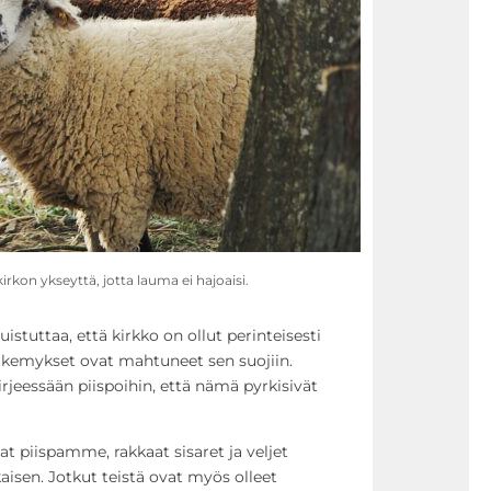
rkon ykseyttä, jotta lauma ei hajoaisi.
stuttaa, että kirkko on ollut perinteisesti
näkemykset ovat mahtuneet sen suojiin.
jeessään piispoihin, että nämä pyrkisivät
at piispamme, rakkaat sisaret ja veljet
aisen. Jotkut teistä ovat myös olleet