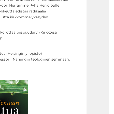
akoon Herramme Pyhä Henki teille
rohkeutta edistää radikaalia
visuutta kirkkomme ykseyden
korottaa piispuuden.” (Kirkkoisä
7)”
us (Helsingin yliopisto)
essori (Nanjingin teologinen seminaari,