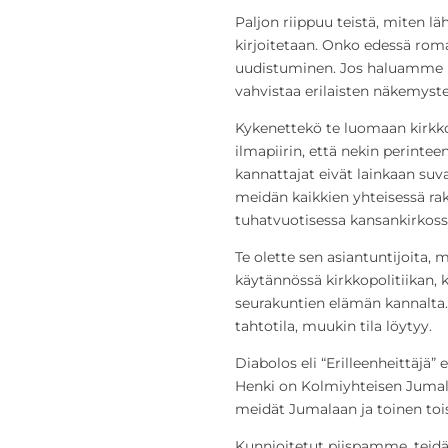
Paljon riippuu teistä, miten l
kirjoitetaan. Onko edessä rom
uudistuminen. Jos haluamme p
vahvistaa erilaisten näkemyste
Kykenettekö te luomaan kirkk
ilmapiirin, että nekin perintee
kannattajat eivät lainkaan suv
meidän kaikkien yhteisessä ra
tuhatvuotisessa kansankirkos
Te olette sen asiantuntijoita, 
käytännössä kirkkopolitiikan, 
seurakuntien elämän kannalta. 
tahtotila, muukin tila löytyy.
Diabolos eli “Erilleenheittäjä” 
Henki on Kolmiyhteisen Jumala
meidät Jumalaan ja toinen to
Kunnioitetut piispamme, teidä