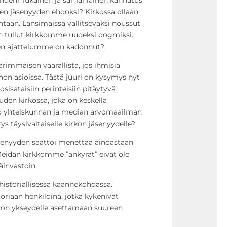
sen jäsenyyden ehdoksi? Kirkossa ollaan
ntaan. Länsimaissa vallitsevaksi noussut
 on tullut kirkkomme uudeksi dogmiksi.
nen ajattelumme on kadonnut?
ärimmäisen vaarallista, jos ihmisiä
n asioissa. Tästä juuri on kysymys nyt
isataisiin perinteisiin pitäytyvä
uden kirkossa, joka on keskellä
o yhteiskunnan ja median arvomaailman
 täysivaltaiselle kirkon jäsenyydelle?
äsenyyden saattoi menettää ainoastaan
Meidän kirkkomme ”änkyrät” eivät ole
invastoin.
istoriallisessa käännekohdassa.
toriaan henkilöinä, jotka kykenivät
on ykseydelle asettamaan suureen