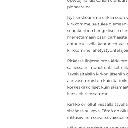
opettajina, diakonian uranuur
pioneereina.
Nyt kirkkoamme uhkaa suuri vaa
kirkkomme, se tulee olemaan 
seurakuntien hengelliselle elämä
menettämään osan parhaasta yt
antaumuksella kantaneet vast
kirkkomme lähetystyöntekijöis
Pitkässä linjassa oma kirkkomm
salliessaan monet erilaiset nä
Täysivaltaisiin kirkon jäseniin 
äärivasemmiston kuin äärioikeis
korkeakirkolliset kuin skismaat
kansankirkossamme.
Kirkko on ollut viisaalla taval
sisäänsä sulkeva. Tämä on oll
inklusiivinen suvaitsevaisuu
Miksi nyt modernien arvojen 