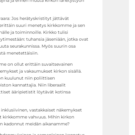
tajina ja ennen muuta kirkon lähetystyön
ra: Jos herätyskristityt jättävät
erittäin suuri menetys kirkkomme ja sen
lle ja toiminnoille. Kirkko tulisi
imestään: tuhansia jäseniään, jotka ovat
uuta seurakunnissa. Myös suurin osa
tä menetettäisiin.
e on ollut erittäin suvaitsevainen
kemykset ja vakaumukset kirkon sisällä.
on kuulunut niin poliittisen
ton kannattajia. Niin liberaalit
tiset ääripietistit löytävät kotinsa
la inklusiivinen, vastakkaiset näkemykset
ut kirkkomme vahvuus. Mihin kirkon
s on kadonnut meidän aikanamme?
yhdenmukainen ja samanlainen kannatus