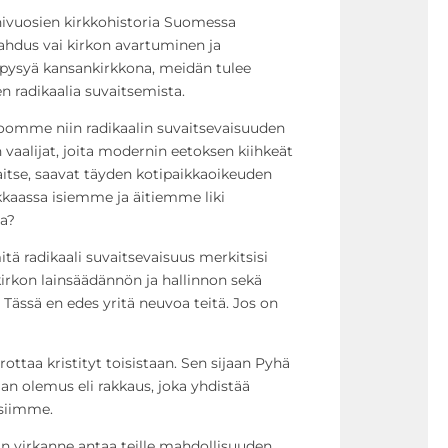
ähivuosien kirkkohistoria Suomessa
ahdus vai kirkon avartuminen ja
ysyä kansankirkkona, meidän tulee
n radikaalia suvaitsemista.
oomme niin radikaalin suvaitsevaisuuden
n vaalijat, joita modernin eetoksen kiihkeät
aitse, saavat täyden kotipaikkaoikeuden
kkaassa isiemme ja äitiemme liki
sa?
mitä radikaali suvaitsevaisuus merkitsisi
kirkon lainsäädännön ja hallinnon sekä
Tässä en edes yritä neuvoa teitä. Jos on
erottaa kristityt toisistaan. Sen sijaan Pyhä
n olemus eli rakkaus, joka yhdistää
isiimme.
n virkanne antaa teille mahdollisuuden