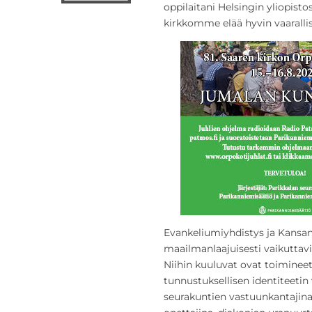
oppilaitani Helsingin yliopisto
kirkkomme elää hyvin vaarallis
Evankeliumiyhdistys ja Kansan
maailmanlaajuisesti vaikuttavia
Niihin kuuluvat ovat toimineet
tunnustuksellisen identiteetin 
seurakuntien vastuunkantajina,