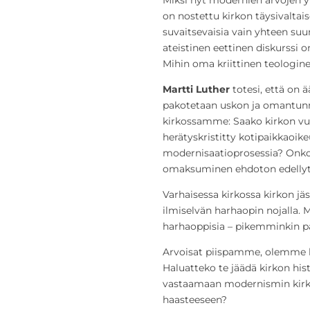
on nostettu kirkon täysivaltai
suvaitsevaisia vain yhteen suu
ateistinen eettinen diskurssi
Mihin oma kriittinen teologi
Martti Luther
totesi, että on ä
pakotetaan uskon ja omantunno
kirkossamme: Saako kirkon vuos
herätyskristitty kotipaikkaoike
modernisaatioprosessia? Onk
omaksuminen ehdoton edellytys
Varhaisessa kirkossa kirkon j
ilmiselvän harhaopin nojalla. 
harhaoppisia – pikemminkin pä
Arvoisat piispamme, olemme h
Haluatteko te jäädä kirkon his
vastaamaan modernismin kirk
haasteeseen?