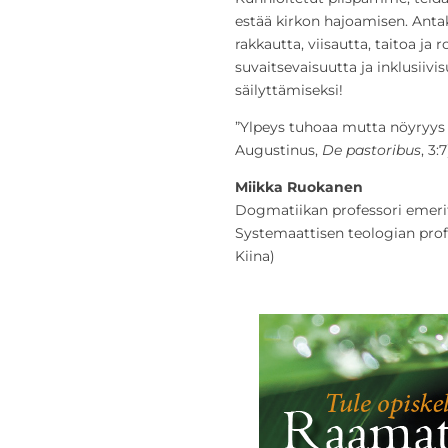
estää kirkon hajoamisen. Ant
rakkautta, viisautta, taitoa ja 
suvaitsevaisuutta ja inklusii
säilyttämiseksi!
”Ylpeys tuhoaa mutta nöyryys 
Augustinus,
De pastoribus
, 3:
Miikka Ruokanen
Dogmatiikan professori emerit
Systemaattisen teologian prof
Kiina)