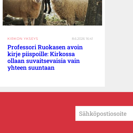
KIRKON YKSEYS
8.6.2026 16:41
Professori Ruokasen avoin
kirje piispoille: Kirkossa
ollaan suvaitsevaisia vain
yhteen suuntaan