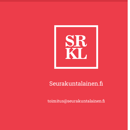
Seurakuntalainen.fi
toimitus@seurakuntalainen.fi