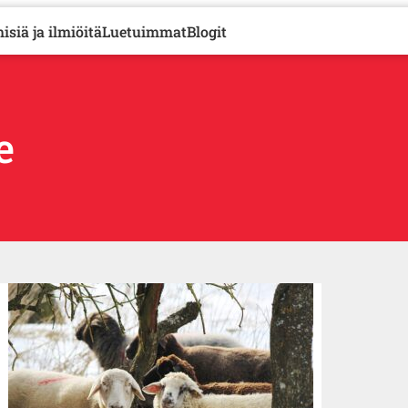
isiä ja ilmiöitä
Luetuimmat
Blogit
e