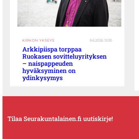
KIRKON YKSEYS
9.6.2026 15:30
Arkkipiispa torppaa
Ruokasen sovitteluyrityksen
– naispappeuden
hyväksyminen on
ydinkysymys
Tilaa Seurakuntalainen.fi uutiskirje!