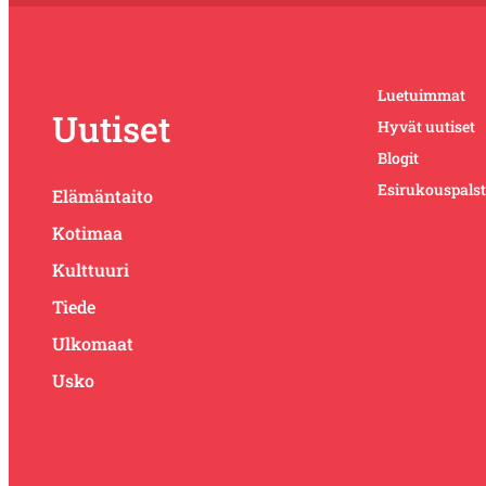
Luetuimmat
Uutiset
Hyvät uutiset
Blogit
Esirukouspals
Elämäntaito
Kotimaa
Kulttuuri
Tiede
Ulkomaat
Usko