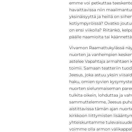
emme voi petkuttaa teeskente
havaittavissa niin maailmant
yksinäisyyttä ja heillä on siih
kotiympyröissä? Ovatko joutu
on ensi viikolla? Riitänkö, ke
päälle naamioita tai käännettäv
Vivamon Raamattukylässä näyte
nuorten ja vanhempien kesken.
astelee Vapahtaja armahtaen ka
toimii. Samaan teatteriin tuo
Jeesus, joka astuu yksin viisai
haku, omien syvien kysymysten
nuorten sielunmaiseman parem
tulkita oikein, lohduttaa ja va
sammuttelemme, Jeesus puhalt
aistittavissa tämän ajan nuort
kirkkoon liittymisten lisäänty
yhteiskuntamme tulevaisuuden
voimme olla armon välikappale