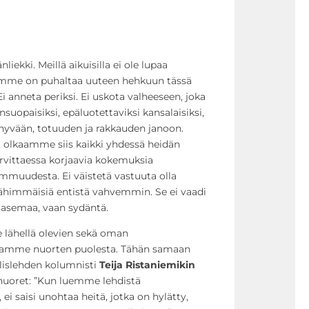
iekki. Meillä aikuisilla ei ole lupaa
ämme on puhaltaa uuteen hehkuun tässä
 anneta periksi. Ei uskota valheeseen, joka
suopaisiksi, epäluotettaviksi kansalaisiksi,
hyvään, totuuden ja rakkauden janoon.
a, olkaamme siis kaikki yhdessä heidän
arvittaessa korjaavia kokemuksia
uudesta. Ei väistetä vastuuta olla
lähimmäisiä entistä vahvemmin. Se ei vaadi
a asemaa, vaan sydäntä.
lähellä olevien sekä oman
amme nuorten puolesta. Tähän samaan
lislehden kolumnisti
Teija Ristaniemikin
nuoret: ”Kun luemme lehdistä
i saisi unohtaa heitä, jotka on hylätty,