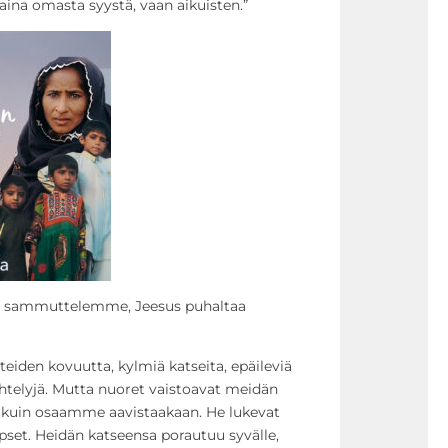
aina omasta syystä, vaan aikuisten.”
ti sammuttelemme, Jeesus puhaltaa
teiden kovuutta, kylmiä katseita, epäileviä
telyjä. Mutta nuoret vaistoavat meidän
 kuin osaamme aavistaakaan. He lukevat
pset. Heidän katseensa porautuu syvälle,