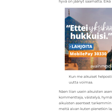
hyvä on jäänyt saamatta. Eikä 
Kun me aikuiset helpos
uutta voimaa.
Näen liian usein aikuisten asen
kommentteja, väistelyä, hymäh
aikuisten asenteet tarkemmin
meitä aivan kuten pienetkin la