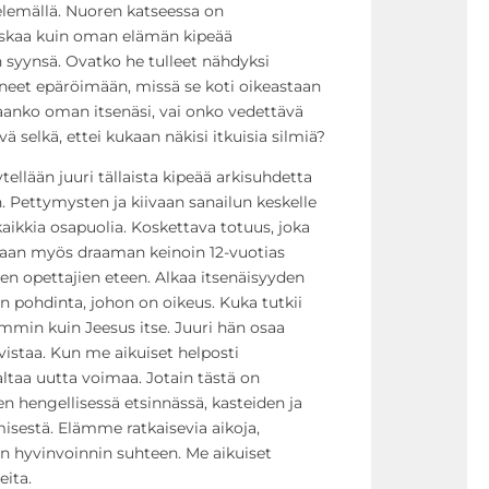
lemällä. Nuoren katseessa on
uskaa kuin oman elämän kipeää
en syynsä. Ovatko he tulleet nähdyksi
neet epäröimään, missä se koti oikeastaan
lpaanko oman itsenäsi, vai onko vedettävä
ä selkä, ettei kukaan näkisi itkuisia silmiä?
llään juuri tällaista kipeää arkisuhdetta
 Pettymysten ja kiivaan sanailun keskelle
ikkia osapuolia. Koskettava totuus, joka
daan myös draaman keinoin 12-vuotias
den opettajien eteen. Alkaa itsenäisyyden
 pohdinta, johon on oikeus. Kuka tutkii
min kuin Jeesus itse. Juuri hän osaa
hvistaa. Kun me aikuiset helposti
aa uutta voimaa. Jotain tästä on
en hengellisessä etsinnässä, kasteiden ja
misestä. Elämme ratkaisevia aikoja,
 hyvinvoinnin suhteen. Me aikuiset
ita.