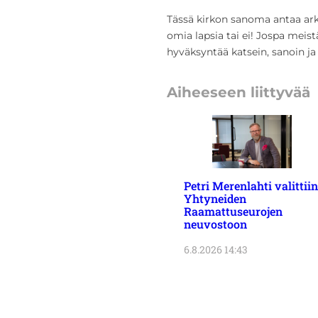
Tässä kirkon sanoma antaa arkie
omia lapsia tai ei! Jospa meis
hyväksyntää katsein, sanoin ja 
Aiheeseen liittyvää
Petri Merenlahti valittiin
Yhtyneiden
Raamattuseurojen
neuvostoon
6.8.2026 14:43