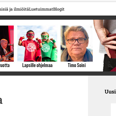
isiä ja ilmiöitä
Luetuimmat
Blogit
Uus
a