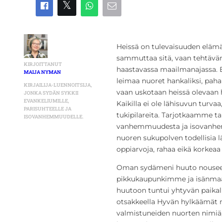
Heissä on tulevaisuuden elämänl
sammuttaa sitä, vaan tehtäv
KIRJOITTANUT
haastavassa maailmanajassa. Ei
MAIJA NYMAN
leimaa nuoret hankaliksi, pahan
KIRJAILIJA-LUENNOITSIJA,
vaan uskotaan heissä olevaan 
JONKA SYDÄN SYKKII
EVANKELIUMILLE,
Kaikilla ei ole lähisuvun turva
PARISUHTEELLE JA
tukipilareita. Tarjotkaamme t
ISOVANHEMMUUDELLE.
vanhemmuudesta ja isovanhemm
nuoren sukupolven todellisia 
oppiarvoja, rahaa eikä korkea
Oman sydämeni huuto nousee 
pikkukaupunkimme ja isänma
huutoon tuntui yhtyvän paikal
otsakkeella Hyvän hylkäämät 
valmistuneiden nuorten nimiä, e