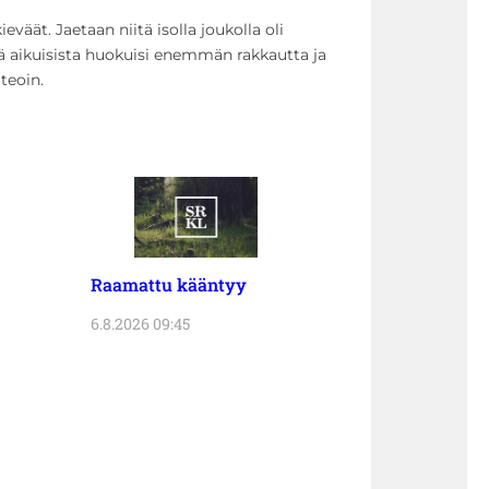
väät. Jaetaan niitä isolla joukolla oli
tä aikuisista huokuisi enemmän rakkautta ja
teoin.
Raamattu kääntyy
6.8.2026 09:45