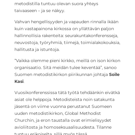
metodistilla tuntuu olevan suora yhteys
taivaaseen – ja se näkyy.
Vahvan hengellisyyden ja vapauden rinnalla ikään
kuin vastapainona kirkossa on yllättävän paljon
hallinnollisia rakenteita: seurakuntakonferensseja,
neuvostoja, työryhmiä, tiimejä, toimialakokouksia,
hallitusta ja istuntoja.
”Vaikka olemme pieni kirkko, meillä on ison kirkon
organisaatio. Sitä meidän tulee keventää”, sanoo
Suomen metodistikirkon piirikunnan johtaja
Soile
Kasi
.
Vuosikonferenssissa tätä työtä tehdäänkin eivätkä
asiat ole helppoja. Metodisteista noin satakunta
jäsentä on viime vuonna perustanut Suomeen
uuden metodistikirkon, Global Methodist
Churchin, ja eron taustalla ovat erimielisyydet
avioliitosta ja homoseksuaalisuudesta. Tilanne
tuntuu erikoiselta, sillä myös tässä