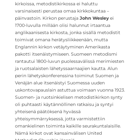
kirkoissa, metodistikirkossa ei haluttu
varsinaisesti perustaa omaa kirkkokuntaa –
päinvastoin. Kirkon perustaja
John Wesley
ei
1700-luvulla millään olisi halunnut irtaantua
anglikaanisesta kirkosta, jonka sisällä metodistit
toimivat omana herätysliikkeenään, mutta
Englannin kirkon vetäytyminen Amerikasta
pakotti itsenäistymiseen. Suomeen metodismi
rantautui 1800-luvun puolessavälissä merimiesten
ja ruotsalaisten lähetyssaarnaajien kautta. Alun
perin lähetyskonferenssina toiminut Suomen ja
Venäjän alue itsenäistyi Suomessa uuden
uskontovapauslain astuttua voimaan vuonna 1923.
Suomen- ja ruotsinkielisen metodistikirkon synty
oli puhtaasti käytännöllinen ratkaisu ja syntyi
yhteisenä päätöksenä hyvässä
yhteisymmärryksessä, jotta varmistettiin
omankielinen toiminta kaikille seurakuntalaisille.
Nämä kirkot ovat kansainvälisen United