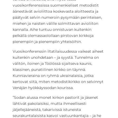
vuosikonferenssissa suomenkieliset metodistit
äänestävät avioliittoa koskevasta aloitteesta ja
päätyvät selvin numeroin pysymään perinteisen,
miehen ja naisten välille solmittavan avioliiton
kannalla. Aihe tuntuu onnistuvan kuitenkin
pelkällä olemassaolollaan pirstovan kirkkoja
pienempiin ja pienempiin yhteisöihin.
Vuosikonferenssin iltatilaisuudessa vaikeat aiheet
kuitenkin unohdetaan – ja syystä. Tunnelma on
välitön, iloinen ja Töölössä sijaitseva kaunis,
klassinen, punatiilinen kirkko on täynnä.
Kunniavieraina on ryhmä ukrainalaisia, jotka
kertovat siitä, miten metodistikirkko on selvinnyt
Venäjän hyökkäyssodan kourissa.
”Sodan alussa monet kirkon pastorit ja jäsenet
lähtivät pakolaisiksi, mutta ihmeellisesti
jäljellejääneistä, takarivissä istuneista
seurakuntalaisista kasvoi vastuunkantajia – ja he