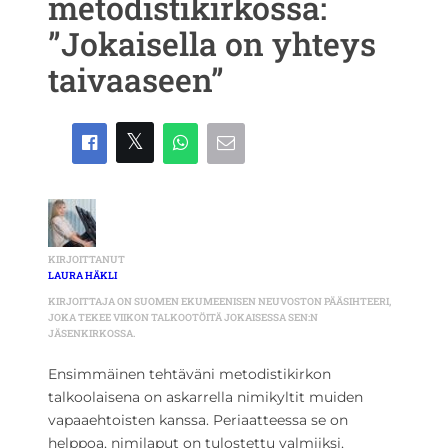
metodistikirkossa:
”Jokaisella on yhteys
taivaaseen”
KIRJOITTANUT
LAURA HÄKLI
KIRJOITTAJA ON SUOMEN EKUMEENISEN NEUVOSTON PÄÄSIHTEERI,
JOKA TEKEE VIIKON TALKOOTÖITÄ JOKAISESSA SEN:N
JÄSENKIRKOSSA.
Ensimmäinen tehtäväni metodistikirkon
talkoolaisena on askarrella nimikyltit muiden
vapaaehtoisten kanssa. Periaatteessa se on
helppoa, nimilaput on tulostettu valmiiksi,