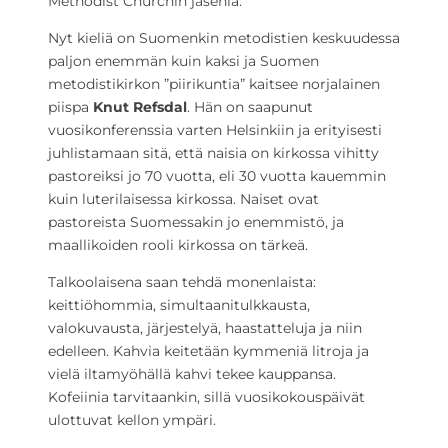
Methodist Churchin jäseniä.
Nyt kieliä on Suomenkin metodistien keskuudessa
paljon enemmän kuin kaksi ja Suomen
metodistikirkon ”piirikuntia” kaitsee norjalainen
piispa
Knut Refsdal
. Hän on saapunut
vuosikonferenssia varten Helsinkiin ja erityisesti
juhlistamaan sitä, että naisia on kirkossa vihitty
pastoreiksi jo 70 vuotta, eli 30 vuotta kauemmin
kuin luterilaisessa kirkossa. Naiset ovat
pastoreista Suomessakin jo enemmistö, ja
maallikoiden rooli kirkossa on tärkeä.
Talkoolaisena saan tehdä monenlaista:
keittiöhommia, simultaanitulkkausta,
valokuvausta, järjestelyä, haastatteluja ja niin
edelleen. Kahvia keitetään kymmeniä litroja ja
vielä iltamyöhällä kahvi tekee kauppansa.
Kofeiinia tarvitaankin, sillä vuosikokouspäivät
ulottuvat kellon ympäri.