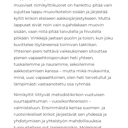
muoviset nimikylttikuoret on hankittu: pitää vain
sujuttaa lappu muovikotelon sisään ja järjestää
kyltit kirkon eteiseen aakkosjärjestykseen. Mutta
lappuset eivät noin vain sujahdakaan muovin
sisään, vaan niitä pitää taivutella ja hivutella
pitkään. Vinkkejä jaetaan puolin ja toisin, kun joku
kuvittelee löytäneensä toimivan taktiikan.
Yhteinen pieni tehtävä vaikeuksineen sitouttaa
pienen vapaaehtoisporukan heti yhteen,
tuskailemme ja nauramme, sekoilemme
aakkostamisen kanssa – mutta mikä mukavinta,
minä, uusi vapaaehtoinen, olen heti tervetullut ja
lämpimästi vastaanotettu osa ryhmää.
Nimikyltit liittyvät metodistikirkon vuotuisen
suurtapahtuman – vuosikonferenssin –
valmisteluun. Ensimmäistä kertaa suomen- ja
ruotsinkieliset kirkot järjestävät sen yhdessä ja
yhdistymisen ja yhteistyön mahdollisuuksia
tunnustellaan nyt laajemminkin. Molemmat