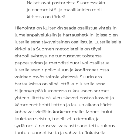
Naiset ovat pastoreista Suomessakin
jo enemmistö, ja maallikoiden rooli
kirkossa on tärkeä.
Hienointa on kuitenkin saada osallistua yhteisiin
jumalanpalveluksiin ja hartaushetkiin, joissa olen
luterilaisena täysvaltainen osallistuja. Luterilaisella
kirkolla ja Suomen metodisteilla on täysi
ehtoollisyhteys, ne tunnustavat toistensa
pappeusviran ja metodistinuori voi osallistua
luterilaiseen rippikouluun ja konfirmaatiossa
voidaan myös toimia yhdessä. Suurin ero
hartauksissa on siinä, että kun luterilaisena
hiljennyn pää kumarassa rukoukseen sormet
yhteen liitettyinä, vieruskaveri nostaa kasvot ja
kämmenet kohti kattoa ja laulun aikana kädet
kohoavat vieläkin korkeammalle. Monet laulut
lauletaan seisten, todellisella riemulla, ja
sydämestä nouseva, vapaasti sanoitettu rukous
tuntuu luonnolliselta ja vahvalta. Jokaisella