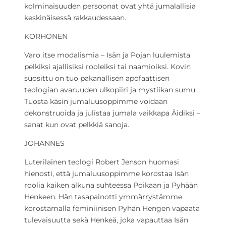
kolminaisuuden persoonat ovat yhtä jumalallisia
keskinäisessä rakkaudessaan.
KORHONEN
Varo itse modalismia – Isän ja Pojan luulemista
pelkiksi ajallisiksi rooleiksi tai naamioiksi. Kovin
suosittu on tuo pakanallisen apofaattisen
teologian avaruuden ulkopiiri ja mystiikan sumu.
Tuosta käsin jumaluusoppimme voidaan
dekonstruoida ja julistaa jumala vaikkapa Äidiksi –
sanat kun ovat pelkkiä sanoja.
JOHANNES
Luterilainen teologi Robert Jenson huomasi
hienosti, että jumaluusoppimme korostaa Isän
roolia kaiken alkuna suhteessa Poikaan ja Pyhään
Henkeen. Hän tasapainotti ymmärrystämme
korostamalla feminiinisen Pyhän Hengen vapaata
tulevaisuutta sekä Henkeä, joka vapauttaa Isän