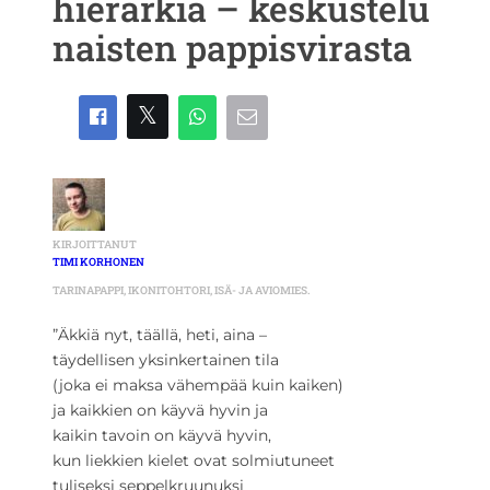
hierarkia – keskustelu
naisten pappisvirasta
KIRJOITTANUT
TIMI KORHONEN
TARINAPAPPI, IKONITOHTORI, ISÄ- JA AVIOMIES.
”Äkkiä nyt, täällä, heti, aina –
täydellisen yksinkertainen tila
(joka ei maksa vähempää kuin kaiken)
ja kaikkien on käyvä hyvin ja
kaikin tavoin on käyvä hyvin,
kun liekkien kielet ovat solmiutuneet
tuliseksi seppelkruunuksi