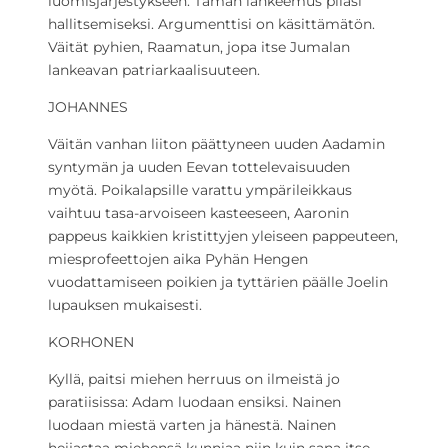
luomisjärjestykseen. Tämän lankeemus pilasi
hallitsemiseksi. Argumenttisi on käsittämätön.
Väität pyhien, Raamatun, jopa itse Jumalan
lankeavan patriarkaalisuuteen.
JOHANNES
Väitän vanhan liiton päättyneen uuden Aadamin
syntymän ja uuden Eevan tottelevaisuuden
myötä. Poikalapsille varattu ympärileikkaus
vaihtuu tasa-arvoiseen kasteeseen, Aaronin
pappeus kaikkien kristittyjen yleiseen pappeuteen,
miesprofeettojen aika Pyhän Hengen
vuodattamiseen poikien ja tyttärien päälle Joelin
lupauksen mukaisesti.
KORHONEN
Kyllä, paitsi miehen herruus on ilmeistä jo
paratiisissa: Adam luodaan ensiksi. Nainen
luodaan miestä varten ja hänestä. Nainen
heijastaa miehensä kunniaa niin kuin sana itse