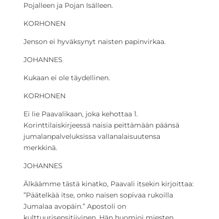
Pojalleen ja Pojan Isälleen.
KORHONEN
Jenson ei hyväksynyt naisten papinvirkaa.
JOHANNES
Kukaan ei ole täydellinen.
KORHONEN
Ei lie Paavalikaan, joka kehottaa 1.
Korinttilaiskirjeessä naisia peittämään päänsä
jumalanpalveluksissa vallanalaisuutensa
merkkinä.
JOHANNES
Älkäämme tästä kinatko, Paavali itsekin kirjoittaa:
”Päätelkää itse, onko naisen sopivaa rukoilla
Jumalaa avopäin.” Apostoli on
kulttuurisensitiivinen. Hän huomioi miesten