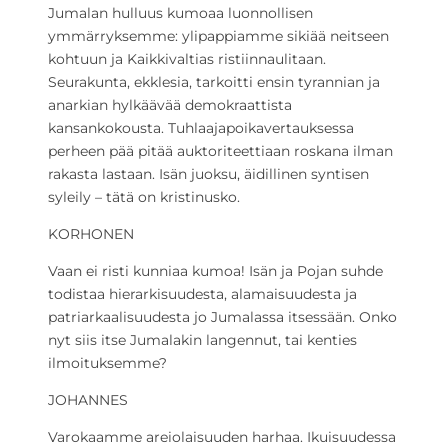
Jumalan hulluus kumoaa luonnollisen
ymmärryksemme: ylipappiamme sikiää neitseen
kohtuun ja Kaikkivaltias ristiinnaulitaan.
Seurakunta, ekklesia, tarkoitti ensin tyrannian ja
anarkian hylkäävää demokraattista
kansankokousta. Tuhlaajapoikavertauksessa
perheen pää pitää auktoriteettiaan roskana ilman
rakasta lastaan. Isän juoksu, äidillinen syntisen
syleily – tätä on kristinusko.
KORHONEN
Vaan ei risti kunniaa kumoa! Isän ja Pojan suhde
todistaa hierarkisuudesta, alamaisuudesta ja
patriarkaalisuudesta jo Jumalassa itsessään. Onko
nyt siis itse Jumalakin langennut, tai kenties
ilmoituksemme?
JOHANNES
Varokaamme areiolaisuuden harhaa. Ikuisuudessa