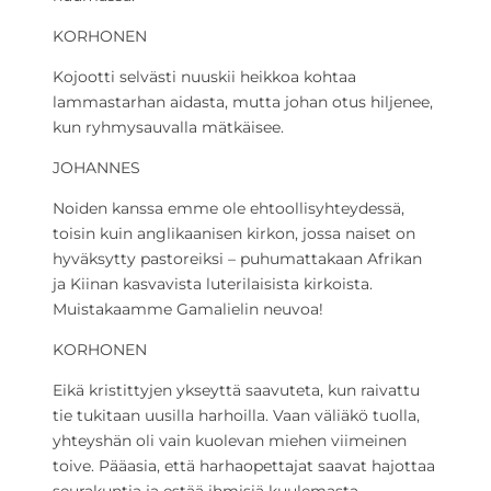
KORHONEN
Kojootti selvästi nuuskii heikkoa kohtaa
lammastarhan aidasta, mutta johan otus hiljenee,
kun ryhmysauvalla mätkäisee.
JOHANNES
Noiden kanssa emme ole ehtoollisyhteydessä,
toisin kuin anglikaanisen kirkon, jossa naiset on
hyväksytty pastoreiksi – puhumattakaan Afrikan
ja Kiinan kasvavista luterilaisista kirkoista.
Muistakaamme Gamalielin neuvoa!
KORHONEN
Eikä kristittyjen ykseyttä saavuteta, kun raivattu
tie tukitaan uusilla harhoilla. Vaan väliäkö tuolla,
yhteyshän oli vain kuolevan miehen viimeinen
toive. Pääasia, että harhaopettajat saavat hajottaa