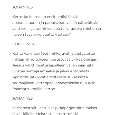
JOHANNES
Kerrotko kuitenkin ensin, mikä linkki
apostolisuuden ja pappisviran välillä pätevöittää
väitteesi – ja toimii vieläpä taikaluotina miehen ja
naisen tasa-arvoisuutta vastaan?
KORHONEN
Kohta varmaan teet mikkojuvat ja väität, ettei
mitään ilmoitukseen perustuvaa virkaa olekaan.
Jeesus välitti opetuslapsilleen vallan saarnata,
julistaa syntejä anteeksi ja jakaa ehtoollista.
Apostolit jatkoivat apostolista suksessiota
seuraajilleen kättenpäällepanemisella niin kuin
Raamattu meille kertoo.
JOHANNES
Miesapostolit kaatuivat pitkäperjantaina. Naiset
jäivät jäljelle. Heistä tuli ensimmäisiä