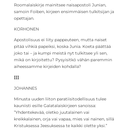
Roomalaiskirje mainitsee naisapostoli Junian,
samoin Foiben, kirjeen ensimmäisen tulkitsijan ja
opettajan.
KORHONEN
Apostolisuus ei liity pappeuteen, mutta naiset
pitää vihkiä papeiksi, koska Junia. Koeta päättää
joko tai – ja kumpi meistä nyt tulkitsee yli sen,
mikä on kirjoitettu? Pysyisitkö vähän paremmin
aiheessamme kirjeiden kohdalla?
III
JOHANNES
Minusta uuden liiton paratiisitodellisuus tulee
kauniisti esille Galatalaiskirjeen sanoissa:
”Yhdentekevää, oletko juutalainen vai
kreikkalainen, orja vai vapaa, mies vai nainen, sillä
Kristuksessa Jeesuksessa te kaikki olette yksi.”