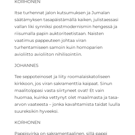
KORHONEN
Itse turhennat jalon kutsumuksen ja Jumalan
säätämyksen tasapäistämällä kaiken, julistaessasi
vallan liki synniksi postmodernismin hengessä ja
riisumalla papin auktoriteetistaan. Naisten
vaatimus pappeuteen johtaa viran
turhentamiseen samoin kuin homoparien
avioliitto avioliiton nihilisointiin.
JOHANNES
Tee seppoteinoset ja liity roomalaiskatoliseen
kirkkoon, jos viran sakramenttia kaipaat. Sinun
maalitolppasi vasta siirtyneet ovat! Et vain
huomaa, kuinka vettynyt olet maailmasta ja tasa-
arvon vaateesta – jonka kavahtamista taidat luulla
suureksikin hyveeksi.
KORHONEN
Pappisvirka on sakramentaalinen, sillä pappi