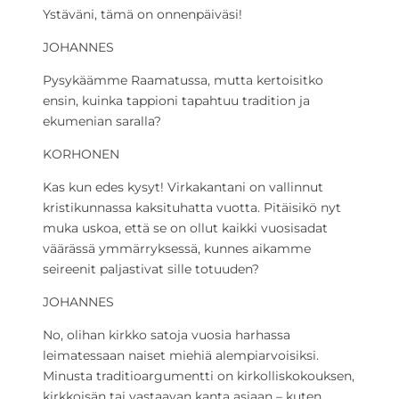
Ystäväni, tämä on onnenpäiväsi!
JOHANNES
Pysykäämme Raamatussa, mutta kertoisitko
ensin, kuinka tappioni tapahtuu tradition ja
ekumenian saralla?
KORHONEN
Kas kun edes kysyt! Virkakantani on vallinnut
kristikunnassa kaksituhatta vuotta. Pitäisikö nyt
muka uskoa, että se on ollut kaikki vuosisadat
väärässä ymmärryksessä, kunnes aikamme
seireenit paljastivat sille totuuden?
JOHANNES
No, olihan kirkko satoja vuosia harhassa
leimatessaan naiset miehiä alempiarvoisiksi.
Minusta traditioargumentti on kirkolliskokouksen,
kirkkoisän tai vastaavan kanta asiaan – kuten