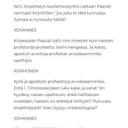
Niin, lörpöttelyn kuolemansyntiä vastaan Paavali
varmasti kirjoittikin: ”jos joku ei tätä tunnusta,
Jumala ei tunnusta häntä”.
JOHANNES
Kirjeessään Paavali sallii niin miesten kuin naisten
profetoida profeetta Joelin hengessä. Ja katso,
apostoli arvottaa profeetat arvokkaammiksi
opettajia.
KORHONEN
Kyllä ja apostolit profeettoja arvokkaammiksi.
Entä 1. Timoteuskirjeen luku kaksi ja sanat ”en
hyväksy naisen opettavan, enkä hallitsevan
miestään; naisten on elettävä hillitysti? Puhuuko
lörpöttelystä? Joko löytyy virkateologiaa?
JOHANNES