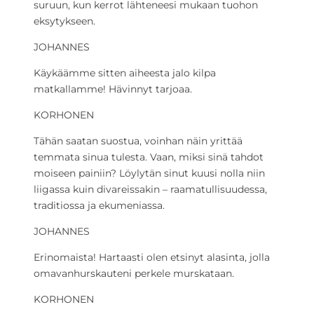
suruun, kun kerrot lähteneesi mukaan tuohon
eksytykseen.
JOHANNES
Käykäämme sitten aiheesta jalo kilpa
matkallamme! Hävinnyt tarjoaa.
KORHONEN
Tähän saatan suostua, voinhan näin yrittää
temmata sinua tulesta. Vaan, miksi sinä tahdot
moiseen painiin? Löylytän sinut kuusi nolla niin
liigassa kuin divareissakin – raamatullisuudessa,
traditiossa ja ekumeniassa.
JOHANNES
Erinomaista! Hartaasti olen etsinyt alasinta, jolla
omavanhurskauteni perkele murskataan.
KORHONEN