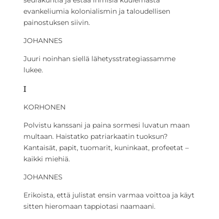
seurakuntia ja estää ihmisiä kuulemasta
evankeliumia kolonialismin ja taloudellisen
painostuksen siivin.
JOHANNES
Juuri noinhan siellä lähetysstrategiassamme
lukee.
I
KORHONEN
Polvistu kanssani ja paina sormesi luvatun maan
multaan. Haistatko patriarkaatin tuoksun?
Kantaisät, papit, tuomarit, kuninkaat, profeetat –
kaikki miehiä.
JOHANNES
Erikoista, että julistat ensin varmaa voittoa ja käyt
sitten hieromaan tappiotasi naamaani.