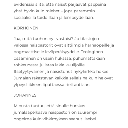
evidenssiä siitä, että naiset pärjäävät pappeina
yhtä hyvin kuin miehet – jopa paremmin
sosiaalisilla taidoillaan ja lempeydellään.
KORHONEN
Jaa, mitä tuohon nyt vastaisi? Jo tilastojen
valossa naispastorit ovat alttiimpia harhaopeille ja
dogmaattiselle leväperäisyydelle. Teologinen
osaaminen on usein hukassa, puhumattakaan
rohkeudesta julistaa lakia kuulijoille.
Itsetyytyväinen ja naisistunut nykykirkko hokee
Jumalan rakastavan kaikkia sellaisina kuin he ovat
ylpeysliikkeen liputtaessa riettauttaan.
JOHANNES
Minusta tuntuu, että sinulle hurskas
jumalaapelkäävä naispastori on suurempi
ongelma kuin vihkimyksen saanut Iisebel.