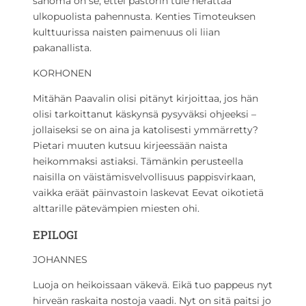
sanoma on se, ettei pastorin tule herättää
ulkopuolista pahennusta. Kenties Timoteuksen
kulttuurissa naisten paimenuus oli liian
pakanallista.
KORHONEN
Mitähän Paavalin olisi pitänyt kirjoittaa, jos hän
olisi tarkoittanut käskynsä pysyväksi ohjeeksi –
jollaiseksi se on aina ja katolisesti ymmärretty?
Pietari muuten kutsuu kirjeessään naista
heikommaksi astiaksi. Tämänkin perusteella
naisilla on väistämisvelvollisuus pappisvirkaan,
vaikka eräät päinvastoin laskevat Eevat oikotietä
alttarille pätevämpien miesten ohi.
EPILOGI
JOHANNES
Luoja on heikoissaan väkevä. Eikä tuo pappeus nyt
hirveän raskaita nostoja vaadi. Nyt on sitä paitsi jo