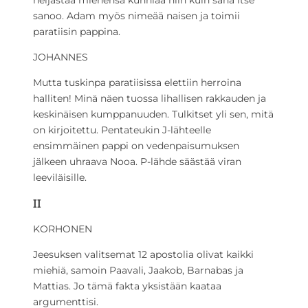
sanoo. Adam myös nimeää naisen ja toimii
paratiisin pappina.
JOHANNES
Mutta tuskinpa paratiisissa elettiin herroina
halliten! Minä näen tuossa lihallisen rakkauden ja
keskinäisen kumppanuuden. Tulkitset yli sen, mitä
on kirjoitettu. Pentateukin J-lähteelle
ensimmäinen pappi on vedenpaisumuksen
jälkeen uhraava Nooa. P-lähde säästää viran
leeviläisille.
II
KORHONEN
Jeesuksen valitsemat 12 apostolia olivat kaikki
miehiä, samoin Paavali, Jaakob, Barnabas ja
Mattias. Jo tämä fakta yksistään kaataa
argumenttisi.