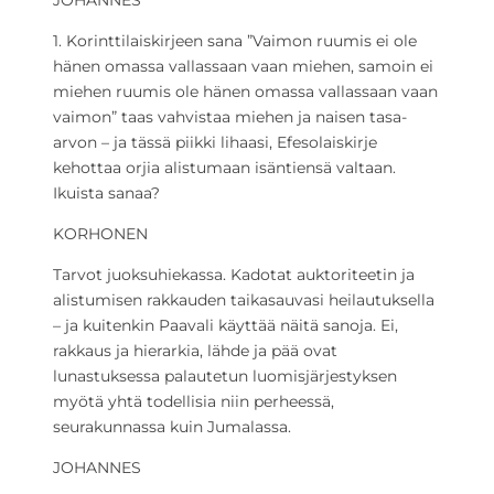
1. Korinttilaiskirjeen sana ”Vaimon ruumis ei ole
hänen omassa vallassaan vaan miehen, samoin ei
miehen ruumis ole hänen omassa vallassaan vaan
vaimon” taas vahvistaa miehen ja naisen tasa-
arvon – ja tässä piikki lihaasi, Efesolaiskirje
kehottaa orjia alistumaan isäntiensä valtaan.
Ikuista sanaa?
KORHONEN
Tarvot juoksuhiekassa. Kadotat auktoriteetin ja
alistumisen rakkauden taikasauvasi heilautuksella
– ja kuitenkin Paavali käyttää näitä sanoja. Ei,
rakkaus ja hierarkia, lähde ja pää ovat
lunastuksessa palautetun luomisjärjestyksen
myötä yhtä todellisia niin perheessä,
seurakunnassa kuin Jumalassa.
JOHANNES