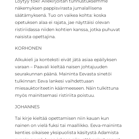
Löytyy toki! Allekirjoitan tunnustuksemme
näkemyksen pappisvirasta jumalallisena
säätämyksenä. Tuo on vaikea kohta: koska
opetuksen alaa ei rajata, jae näyttäisi olevan
ristiriidassa niiden kohtien kanssa, jotka puhuvat
naisista opettajina.
KORHONEN
Alkukieli ja konteksti eivät jätä asiaa epäilyksen
varaan – Paavali kieltää naisen johtajuuden
seurakunnan päänä. Maininta Eevasta sinetöi
tulkinnan: Eeva lankesi vaihdettuaan
miesauktoriteetin käärmeeseen. Näin tulkittuna
myös mainitsemasi ristiriita poistuu.
JOHANNES
Tai kirje kieltää opettamisen niin kauan kun
nainen on vielä fuksi tai maallikko. Eeva-maininta
kenties oikaisee yksipuolista käsitystä Adamista