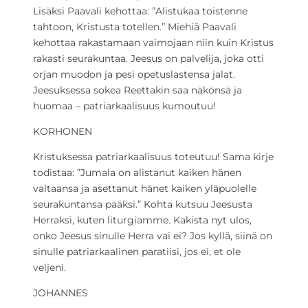
Lisäksi Paavali kehottaa: ”Alistukaa toistenne
tahtoon, Kristusta totellen.” Miehiä Paavali
kehottaa rakastamaan vaimojaan niin kuin Kristus
rakasti seurakuntaa. Jeesus on palvelija, joka otti
orjan muodon ja pesi opetuslastensa jalat.
Jeesuksessa sokea Reettakin saa näkönsä ja
huomaa – patriarkaalisuus kumoutuu!
KORHONEN
Kristuksessa patriarkaalisuus toteutuu! Sama kirje
todistaa: ”Jumala on alistanut kaiken hänen
valtaansa ja asettanut hänet kaiken yläpuolelle
seurakuntansa pääksi.” Kohta kutsuu Jeesusta
Herraksi, kuten liturgiamme. Kakista nyt ulos,
onko Jeesus sinulle Herra vai ei? Jos kyllä, siinä on
sinulle patriarkaalinen paratiisi, jos ei, et ole
veljeni.
JOHANNES