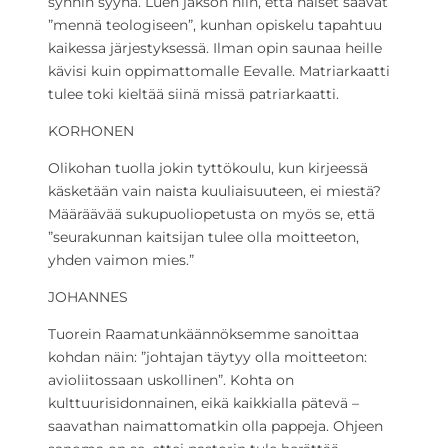
synnin syynä. Luen jakson niin, että naiset saavat
”mennä teologiseen”, kunhan opiskelu tapahtuu
kaikessa järjestyksessä. Ilman opin saunaa heille
kävisi kuin oppimattomalle Eevalle. Matriarkaatti
tulee toki kieltää siinä missä patriarkaatti.
KORHONEN
Olikohan tuolla jokin tyttökoulu, kun kirjeessä
käsketään vain naista kuuliaisuuteen, ei miestä?
Määräävää sukupuoliopetusta on myös se, että
”seurakunnan kaitsijan tulee olla moitteeton,
yhden vaimon mies.”
JOHANNES
Tuorein Raamatunkäännöksemme sanoittaa
kohdan näin: ”johtajan täytyy olla moitteeton:
avioliitossaan uskollinen”. Kohta on
kulttuurisidonnainen, eikä kaikkialla pätevä –
saavathan naimattomatkin olla pappeja. Ohjeen