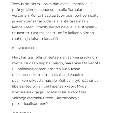
Jeesus on Herra, koska hän alensi itsensä, eikä
pitänyt kiinni oikeudestaan olla Jumalan
vertainen. Kohta haastaa tuon ajan perheen päitä
ja vaimojensa taloudellisia lähteitä samaan
kenosikseen. Ilmestyskirjan näky ei ole utopiaa –
teurastettu karitsa saa triumfin kaiken voiman,
mahdin ja loiston keskellä.
KORHONEN
Niin, karitsa, jolla on seitsemän sarvea ja joka on
myös Juudaan leijona. Tekopyhää sokeutta vedota
Filippiläiskirjeeseen omasta luopuvaan
rakkauteen, kun samanaikaisesti vaaditte
päällikön oikeutta naisille. Keihääni työntää sinut
liberaaliteologian piikkipensaikkoon: Myös
Kolossalaiskirje ja 1. Pietarin kirje kehottaa
vaimoja alamaisuuteen – kömmähdys
patriarkaalisuuteen?
JOHANNES