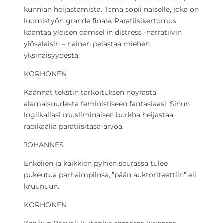
kunnian heijastamista. Tämä sopii naiselle, joka on
luomistyön grande finale. Paratiisikertomus
kääntää yleisen damsel in distress -narratiivin
ylösalaisin – nainen pelastaa miehen
yksinäisyydestä.
KORHONEN
Käännät tekstin tarkoituksen nöyrästä
alamaisuudesta feministiseen fantasiaasi. Sinun
logiikallasi musliminaisen burkha heijastaa
radikaalia paratiisitasa-arvoa.
JOHANNES
Enkelien ja kaikkien pyhien seurassa tulee
pukeutua parhaimpiinsa, ”pään auktoriteettiin” eli
kruunuun.
KORHONEN
Kas kun Paavali kuitenkin samassa kirjeessä