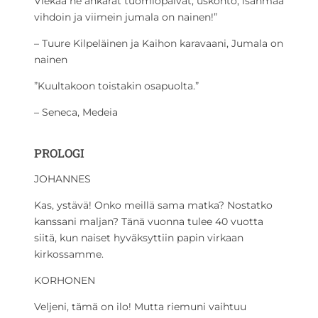
Viekää ne ankarat tuomiopäivät, uskonto, isänmaa
vihdoin ja viimein jumala on nainen!”
– Tuure Kilpeläinen ja Kaihon karavaani, Jumala on
nainen
”Kuultakoon toistakin osapuolta.”
– Seneca, Medeia
PROLOGI
JOHANNES
Kas, ystävä! Onko meillä sama matka? Nostatko
kanssani maljan? Tänä vuonna tulee 40 vuotta
siitä, kun naiset hyväksyttiin papin virkaan
kirkossamme.
KORHONEN
Veljeni, tämä on ilo! Mutta riemuni vaihtuu