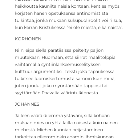
heikkoutta kauniita naisia kohtaan, kenties myös
korjaten hänen opetuksensa antinomistista
tulkintaa, jonka mukaan sukupuoliroolit voi riisua,
kun kerran Kristuksessa ”ei ole miestä, eikä naista”.
KORHONEN
Niin, eipä siellä paratiisissa peitelty paljon
muutakaan. Huomaan, että siirrät maalitolppia
vaihtamalla syntiinlankeemusselityksen
kulttuuriargumentiksi. Teksti joka tapauksessa
tulkitsee luomiskertomusta samoin kuin minä,
joten joudut joko myöntämään tappiosi tai
syyttämään Paavalia väärintulkinnasta.
JOHANNES
Jälleen väärä dilemma ystäväni, sillä kohdan
mukaan mies on yhtä lailla naisesta kuin nainen
miehestä. Miehen kunnian heijastaminen
tarkoittaa pikemminkin adamin, ihmiskunnan,