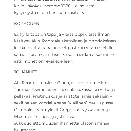
kirkolliskokouksemme 1986 – ei se, että
kysymystä ei ole lainkaan käsitelty.
KORHONEN
Ei, kyllä tapa on tapa ja vieras oppi vieras ilman
käsirysyjäkin. Roomalaiskatolinen ja ortodoksinen
kirkko ovat aina rajanneet pastorin viran miehille,
samoin protestanttiset kirkot meidän aikaamme
asti, monet onneksi edelleen.
JOHANNES
Ah, Rooma – ensimmäinen, toinen, kolmaskin!
Tuomas Akvinolaisen messukasukassa on villaa ja
pellavaa, kristinuskoa ja aristotelismia sekaisin –
sekä naisen kohdalla sana ”viallinen” pesulapussa.
Ortodoksipyhimykset Gregorios Nyssalainen ja
Maximos Tunnustaja julistavat
sukupuolettomuuden ihannetta platonisminsa
huumassa.