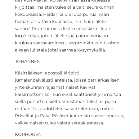
kirjoittaa: ”naisten tulee olla vaiti seurakunnan
kokouksissa. Heidän ei ole lupa puhua, vaan
heidän on oltava kuuliaisia, niin kuin lakikin
sanoo.” Profetoimista kielto ei koske, ei liioin
lörpöttelyä, joten jäljelle jää paimenvirkaan
kuuluva saarnaaminen – semminkin kun tuohon
aikaan julistaja johti saarnaa kysymyksillä.
JOHANNES
Käsittääkseni apostoli kirjoitti
jumalanpalvelustilanteista, joissa patriarkaalisen
yhteiskunnan rajaamat naiset kävivät
kärsimättömiksi, kun eivät saattaneet ymmärtää
siellä puhuttua kieltä. Virastahan teksti ei puhu
mitään. Te jouduttekin saivartelemaan, miten
Priscillat ja Päivi Räsäset kuitenkin saavat opettaa,
vaikka naisen tulee vaieta seurakunnassa.
KORHONEN