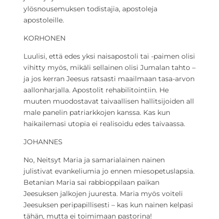
ylösnousemuksen todistajia, apostoleja
apostoleille.
KORHONEN
Luulisi, että edes yksi naisapostoli tai -paimen olisi
vihitty myös, mikäli sellainen olisi Jumalan tahto –
ja jos kerran Jeesus ratsasti maailmaan tasa-arvon
aallonharjalla. Apostolit rehabilitointiin. He
muuten muodostavat taivaallisen hallitsijoiden all
male panelin patriarkkojen kanssa. Kas kun
haikailemasi utopia ei realisoidu edes taivaassa.
JOHANNES
No, Neitsyt Maria ja samarialainen nainen
julistivat evankeliumia jo ennen miesopetuslapsia.
Betanian Maria sai rabbioppilaan paikan
Jeesuksen jalkojen juuresta. Maria myös voiteli
Jeesuksen peripapillisesti – kas kun nainen kelpasi
tähän, mutta ei toimimaan pastorina!