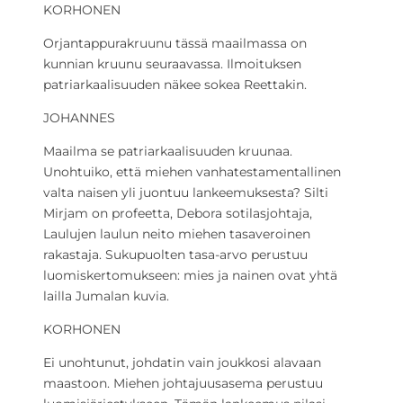
KORHONEN
Orjantappurakruunu tässä maailmassa on
kunnian kruunu seuraavassa. Ilmoituksen
patriarkaalisuuden näkee sokea Reettakin.
JOHANNES
Maailma se patriarkaalisuuden kruunaa.
Unohtuiko, että miehen vanhatestamentallinen
valta naisen yli juontuu lankeemuksesta? Silti
Mirjam on profeetta, Debora sotilasjohtaja,
Laulujen laulun neito miehen tasaveroinen
rakastaja. Sukupuolten tasa-arvo perustuu
luomiskertomukseen: mies ja nainen ovat yhtä
lailla Jumalan kuvia.
KORHONEN
Ei unohtunut, johdatin vain joukkosi alavaan
maastoon. Miehen johtajuusasema perustuu