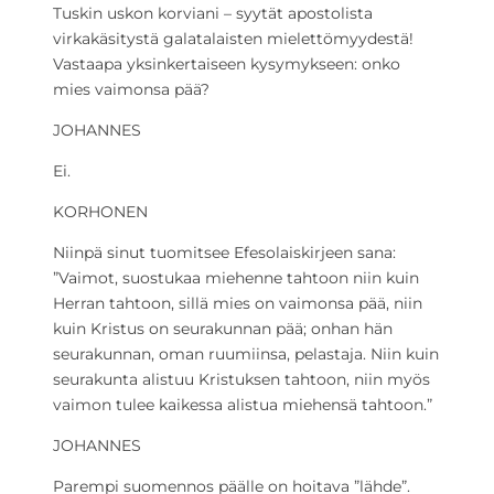
Tuskin uskon korviani – syytät apostolista
virkakäsitystä galatalaisten mielettömyydestä!
Vastaapa yksinkertaiseen kysymykseen: onko
mies vaimonsa pää?
JOHANNES
Ei.
KORHONEN
Niinpä sinut tuomitsee Efesolaiskirjeen sana:
”Vaimot, suostukaa miehenne tahtoon niin kuin
Herran tahtoon, sillä mies on vaimonsa pää, niin
kuin Kristus on seurakunnan pää; onhan hän
seurakunnan, oman ruumiinsa, pelastaja. Niin kuin
seurakunta alistuu Kristuksen tahtoon, niin myös
vaimon tulee kaikessa alistua miehensä tahtoon.”
JOHANNES
Parempi suomennos päälle on hoitava ”lähde”.