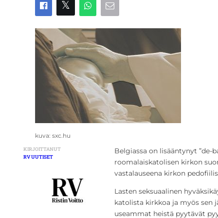
kuva: sxc.hu
KIRJOITTANUT
Belgiassa on lisääntynyt ”de-bap
RV UUTISET
roomalaiskatolisen kirkon su
vastalauseena kirkon pedofiilis
Lasten seksuaalinen hyväksikä
katolista kirkkoa ja myös sen j
useammat heistä pyytävät pyy