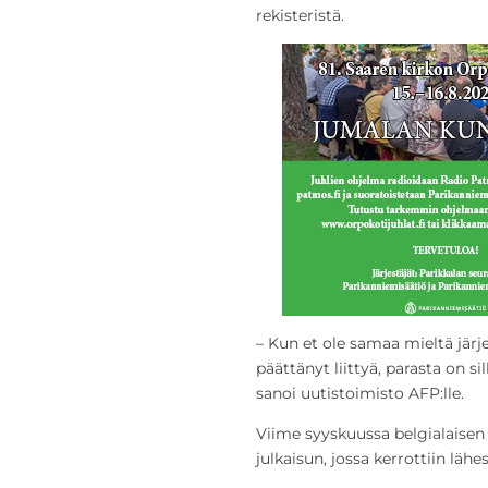
rekisteristä.
– Kun et ole samaa mieltä järj
päättänyt liittyä, parasta on s
sanoi uutistoimisto AFP:lle.
Viime syyskuussa belgialaisen 
julkaisun, jossa kerrottiin läh