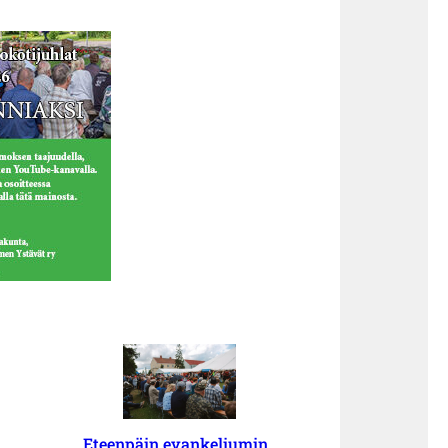
Eteenpäin evankeliumin