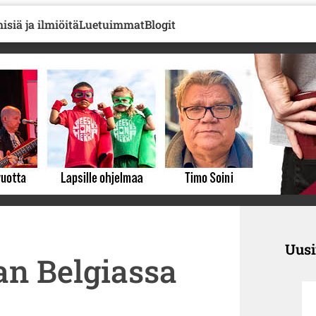
isiä ja ilmiöitä
Luetuimmat
Blogit
Uus
an Belgiassa