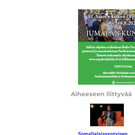
Aiheeseen liittyvää
Somalialaissyntyisen