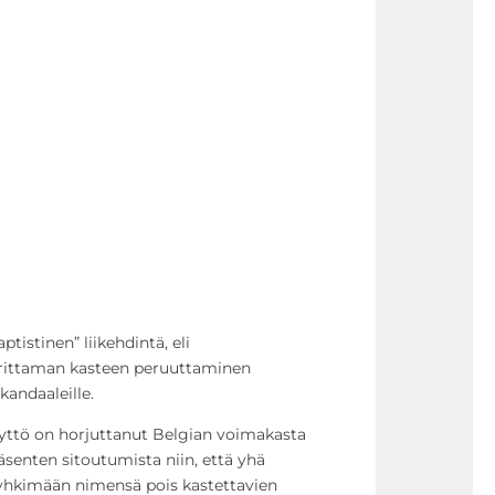
tistinen” liikehdintä, eli
orittaman kasteen peruuttaminen
kandaaleille.
yttö on horjuttanut Belgian voimakasta
äsenten sitoutumista niin, että yhä
hkimään nimensä pois kastettavien