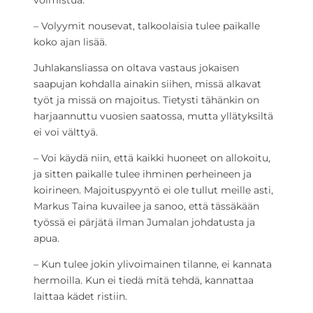
– Volyymit nousevat, talkoolaisia tulee paikalle
koko ajan lisää.
Juhlakansliassa on oltava vastaus jokaisen
saapujan kohdalla ainakin siihen, missä alkavat
työt ja missä on majoitus. Tietysti tähänkin on
harjaannuttu vuosien saatossa, mutta yllätyksiltä
ei voi välttyä.
– Voi käydä niin, että kaikki huoneet on allokoitu,
ja sitten paikalle tulee ihminen perheineen ja
koirineen. Majoituspyyntö ei ole tullut meille asti,
Markus Taina kuvailee ja sanoo, että tässäkään
työssä ei pärjätä ilman Jumalan johdatusta ja
apua.
– Kun tulee jokin ylivoimainen tilanne, ei kannata
hermoilla. Kun ei tiedä mitä tehdä, kannattaa
laittaa kädet ristiin.