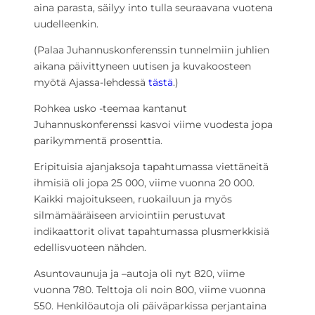
aina parasta, säilyy into tulla seuraavana vuotena
uudelleenkin.
(Palaa Juhannuskonferenssin tunnelmiin juhlien
aikana päivittyneen uutisen ja kuvakoosteen
myötä Ajassa-lehdessä
tästä
.)
Rohkea usko -teemaa kantanut
Juhannuskonferenssi kasvoi viime vuodesta jopa
parikymmentä prosenttia.
Eripituisia ajanjaksoja tapahtumassa viettäneitä
ihmisiä oli jopa 25 000, viime vuonna 20 000.
Kaikki majoitukseen, ruokailuun ja myös
silmämääräiseen arviointiin perustuvat
indikaattorit olivat tapahtumassa plusmerkkisiä
edellisvuoteen nähden.
Asuntovaunuja ja –autoja oli nyt 820, viime
vuonna 780. Telttoja oli noin 800, viime vuonna
550. Henkilöautoja oli päiväparkissa perjantaina