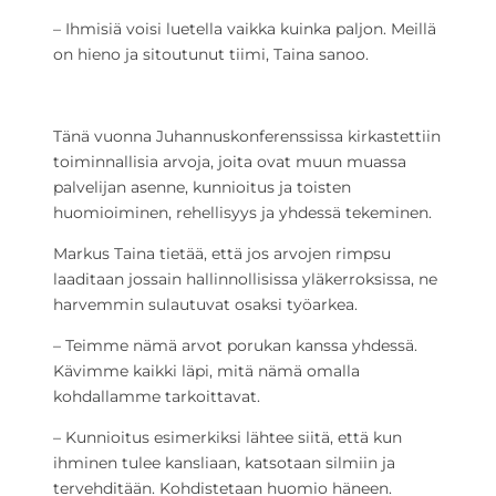
– Ihmisiä voisi luetella vaikka kuinka paljon. Meillä
on hieno ja sitoutunut tiimi, Taina sanoo.
Tänä vuonna Juhannuskonferenssissa kirkastettiin
toiminnallisia arvoja, joita ovat muun muassa
palvelijan asenne, kunnioitus ja toisten
huomioiminen, rehellisyys ja yhdessä tekeminen.
Markus Taina tietää, että jos arvojen rimpsu
laaditaan jossain hallinnollisissa yläkerroksissa, ne
harvemmin sulautuvat osaksi työarkea.
– Teimme nämä arvot porukan kanssa yhdessä.
Kävimme kaikki läpi, mitä nämä omalla
kohdallamme tarkoittavat.
– Kunnioitus esimerkiksi lähtee siitä, että kun
ihminen tulee kansliaan, katsotaan silmiin ja
tervehditään. Kohdistetaan huomio häneen.