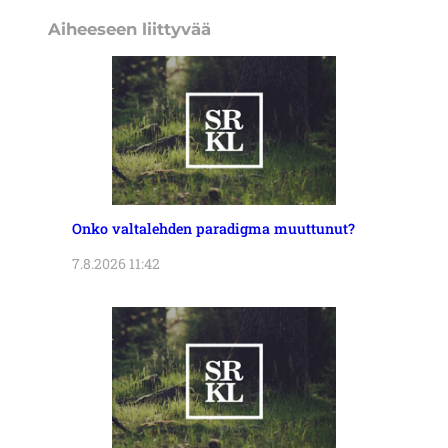
Aiheeseen liittyvää
Onko valtalehden paradigma muuttunut?
7.8.2026 11:42