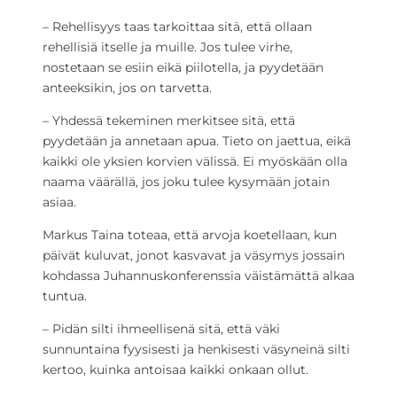
– Rehellisyys taas tarkoittaa sitä, että ollaan
rehellisiä itselle ja muille. Jos tulee virhe,
nostetaan se esiin eikä piilotella, ja pyydetään
anteeksikin, jos on tarvetta.
– Yhdessä tekeminen merkitsee sitä, että
pyydetään ja annetaan apua. Tieto on jaettua, eikä
kaikki ole yksien korvien välissä. Ei myöskään olla
naama väärällä, jos joku tulee kysymään jotain
asiaa.
Markus Taina toteaa, että arvoja koetellaan, kun
päivät kuluvat, jonot kasvavat ja väsymys jossain
kohdassa Juhannuskonferenssia väistämättä alkaa
tuntua.
– Pidän silti ihmeellisenä sitä, että väki
sunnuntaina fyysisesti ja henkisesti väsyneinä silti
kertoo, kuinka antoisaa kaikki onkaan ollut.