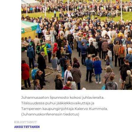
Juhannusaaton lipunnosto kokosi juhlavieraita.
Tilaisuudessa puhui jääkiekkovaikuttaja ja
Tampereen kaupunginjohtaja Kalervo Kummola.
(Juhannuskonferenssin tiedotus)
KIRJOITTANUT
ANSSI TIITTANEN