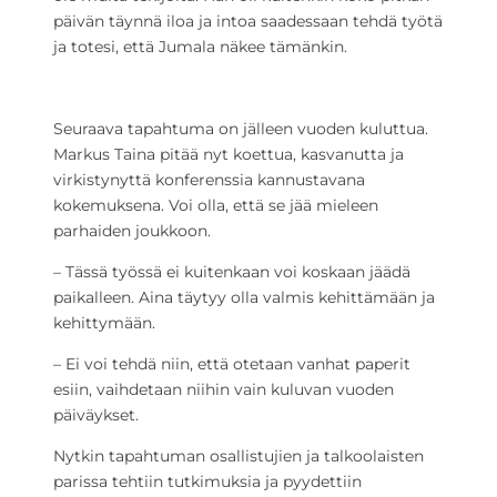
päivän täynnä iloa ja intoa saadessaan tehdä työtä
ja totesi, että Jumala näkee tämänkin.
Seuraava tapahtuma on jälleen vuoden kuluttua.
Markus Taina pitää nyt koettua, kasvanutta ja
virkistynyttä konferenssia kannustavana
kokemuksena. Voi olla, että se jää mieleen
parhaiden joukkoon.
– Tässä työssä ei kuitenkaan voi koskaan jäädä
paikalleen. Aina täytyy olla valmis kehittämään ja
kehittymään.
– Ei voi tehdä niin, että otetaan vanhat paperit
esiin, vaihdetaan niihin vain kuluvan vuoden
päiväykset.
Nytkin tapahtuman osallistujien ja talkoolaisten
parissa tehtiin tutkimuksia ja pyydettiin