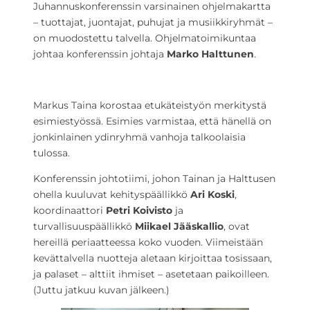
Juhannuskonferenssin varsinainen ohjelmakartta
– tuottajat, juontajat, puhujat ja musiikkiryhmät –
on muodostettu talvella. Ohjelmatoimikuntaa
johtaa konferenssin johtaja
Marko Halttunen
.
Markus Taina korostaa etukäteistyön merkitystä
esimiestyössä. Esimies varmistaa, että hänellä on
jonkinlainen ydinryhmä vanhoja talkoolaisia
tulossa.
Konferenssin johtotiimi, johon Tainan ja Halttusen
ohella kuuluvat kehityspäällikkö
Ari Koski
,
koordinaattori
Petri Koivisto
ja
turvallisuuspäällikkö
Miikael Jääskallio
, ovat
hereillä periaatteessa koko vuoden. Viimeistään
kevättalvella nuotteja aletaan kirjoittaa tosissaan,
ja palaset – alttiit ihmiset – asetetaan paikoilleen.
(Juttu jatkuu kuvan jälkeen.)