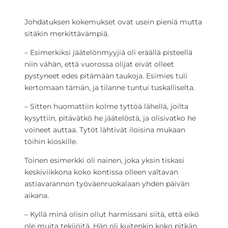
Johdatuksen kokemukset ovat usein pieniä mutta
sitäkin merkittävämpiä.
– Esimerkiksi jäätelönmyyjiä oli eräällä pisteellä
niin vähän, että vuorossa olijat eivät olleet
pystyneet edes pitämään taukoja. Esimies tuli
kertomaan tämän, ja tilanne tuntui tuskalliselta.
– Sitten huomattiin kolme tyttöä lähellä, joilta
kysyttiin, pitävätkö he jäätelöstä, ja olisivatko he
voineet auttaa. Tytöt lähtivät iloisina mukaan
töihin kioskille.
Toinen esimerkki oli nainen, joka yksin tiskasi
keskiviikkona koko kontissa olleen valtavan
astiavarannon työväenruokalaan yhden päivän
aikana.
– Kyllä minä olisin ollut harmissani siitä, että eikö
ole muita tekijöitä. Hän oli kuitenkin koko pitkän