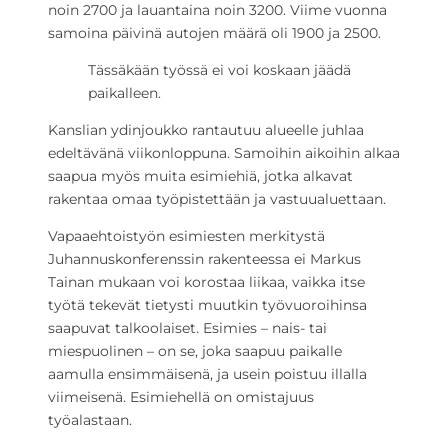
noin 2700 ja lauantaina noin 3200. Viime vuonna
samoina päivinä autojen määrä oli 1900 ja 2500.
Tässäkään työssä ei voi koskaan jäädä
paikalleen.
Kanslian ydinjoukko rantautuu alueelle juhlaa
edeltävänä viikonloppuna. Samoihin aikoihin alkaa
saapua myös muita esimiehiä, jotka alkavat
rakentaa omaa työpistettään ja vastuualuettaan.
Vapaaehtoistyön esimiesten merkitystä
Juhannuskonferenssin rakenteessa ei Markus
Tainan mukaan voi korostaa liikaa, vaikka itse
työtä tekevät tietysti muutkin työvuoroihinsa
saapuvat talkoolaiset. Esimies – nais- tai
miespuolinen – on se, joka saapuu paikalle
aamulla ensimmäisenä, ja usein poistuu illalla
viimeisenä. Esimiehellä on omistajuus
työalastaan.