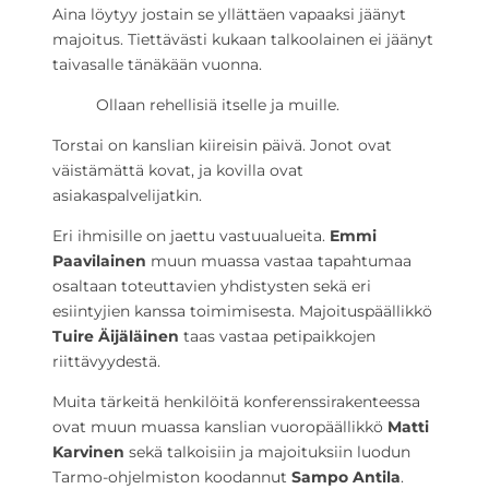
Aina löytyy jostain se yllättäen vapaaksi jäänyt
majoitus. Tiettävästi kukaan talkoolainen ei jäänyt
taivasalle tänäkään vuonna.
Ollaan rehellisiä itselle ja muille.
Torstai on kanslian kiireisin päivä. Jonot ovat
väistämättä kovat, ja kovilla ovat
asiakaspalvelijatkin.
Eri ihmisille on jaettu vastuualueita.
Emmi
Paavilainen
muun muassa vastaa tapahtumaa
osaltaan toteuttavien yhdistysten sekä eri
esiintyjien kanssa toimimisesta. Majoituspäällikkö
Tuire Äijäläinen
taas vastaa petipaikkojen
riittävyydestä.
Muita tärkeitä henkilöitä konferenssirakenteessa
ovat muun muassa kanslian vuoropäällikkö
Matti
Karvinen
sekä talkoisiin ja majoituksiin luodun
Tarmo-ohjelmiston koodannut
Sampo Antila
.