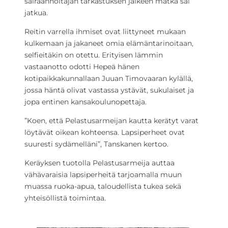
sairaanhoitajan tarkastuksen jälkeen matka sai
jatkua.
Reitin varrella ihmiset ovat liittyneet mukaan
kulkemaan ja jakaneet omia elämäntarinoitaan,
selfieitäkin on otettu. Erityisen lämmin
vastaanotto odotti Hepeä hänen
kotipaikkakunnallaan Juuan Timovaaran kylällä,
jossa häntä olivat vastassa ystävät, sukulaiset ja
jopa entinen kansakoulunopettaja.
”Koen, että Pelastusarmeijan kautta kerätyt varat
löytävät oikean kohteensa. Lapsiperheet ovat
suuresti sydämelläni”, Tanskanen kertoo.
Keräyksen tuotolla Pelastusarmeija auttaa
vähävaraisia lapsiperheitä tarjoamalla muun
muassa ruoka-apua, taloudellista tukea sekä
yhteisöllistä toimintaa.