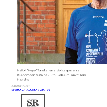
Heikki ”Hepe” Tanskanen arvioi saapuvansa
Kuusamoon tiistaina 26. toukokuuta. Kuva: Toni
Kaartinen
KIRJOITTANUT
SEURAKUNTALAINEN TOIMITUS