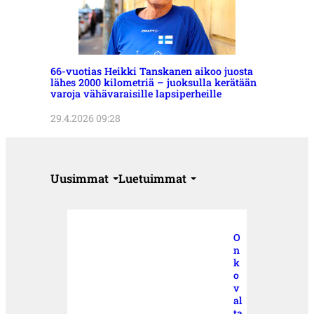
66-vuotias Heikki Tanskanen aikoo juosta
lähes 2000 kilometriä – juoksulla kerätään
varoja vähävaraisille lapsiperheille
29.4.2026 09:28
Uusimmat
Luetuimmat
O
n
k
o
v
al
ta