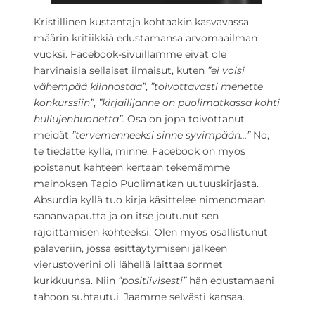
Kristillinen kustantaja kohtaakin kasvavassa
määrin kritiikkiä edustamansa arvomaailman
vuoksi. Facebook-sivuillamme eivät ole
harvinaisia sellaiset ilmaisut, kuten
”ei voisi
vähempää kiinnostaa”
,
”toivottavasti menette
konkurssiin”
,
”kirjailijanne on puolimatkassa kohti
hullujenhuonetta”.
Osa on jopa toivottanut
meidät
”tervemenneeksi sinne syvimpään…”
No,
te tiedätte kyllä, minne. Facebook on myös
poistanut kahteen kertaan tekemämme
mainoksen Tapio Puolimatkan uutuuskirjasta.
Absurdia kyllä tuo kirja käsittelee nimenomaan
sananvapautta ja on itse joutunut sen
rajoittamisen kohteeksi. Olen myös osallistunut
palaveriin, jossa esittäytymiseni jälkeen
vierustoverini oli lähellä laittaa sormet
kurkkuunsa. Niin
”positiivisesti”
hän edustamaani
tahoon suhtautui. Jaamme selvästi kansaa.