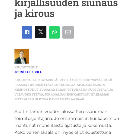
kirjallisuuden siunaus
ja kirous
KIRJOITTANUT
JOUNI LALLUKKA
KIRJOITTAJA ON PATMOS LÄHETYSSÄÄTIÖN KEHITYSPÄÄLLIKKÖ,
RAAMATTUKOULUTTAJA JA KIRJAILIJA. APOLOGETIIKASTA
KIINNOSTUNUT JUMALAN SANAN TOTUUKSIEN PUOLUSTAJA JA
VIISAUDEN YSTÄVÄ, JOKA HALUAA ROHKAISTA MUITA ELÄMÄN
MATKALLA KULKEVIA KANSSAMATKAAJIAAN.
Aloitin tämän vuoden alussa Perussanoman
toimitusjohtajana. Jo ensimmäisiin kuukausiin on
mahtunut monenlaista ajatusta ja kokemusta.
Koko värien skaala on myös ollut edustettuna