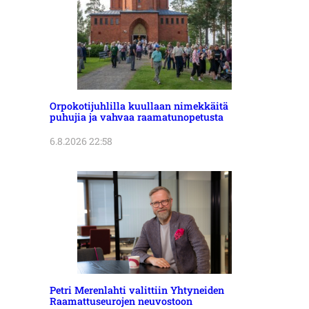
Orpokotijuhlilla kuullaan nimekkäitä
puhujia ja vahvaa raamatunopetusta
6.8.2026 22:58
Petri Merenlahti valittiin Yhtyneiden
Raamattuseurojen neuvostoon