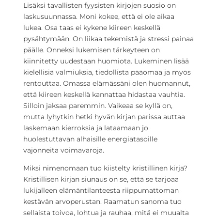
Lisäksi tavallisten fyysisten kirjojen suosio on
laskusuunnassa. Moni kokee, että ei ole aikaa
lukea. Osa taas ei kykene kiireen keskellä
pysähtymään. On liikaa tekemistä ja stressi painaa
päälle. Onneksi lukemisen tärkeyteen on
kiinnitetty uudestaan huomiota. Lukeminen lisää
kielellisiä valmiuksia, tiedollista pääomaa ja myös
rentouttaa. Omassa elämässäni olen huomannut,
että kiireen keskellä kannattaa hidastaa vauhtia.
Silloin jaksaa paremmin. Vaikeaa se kyllä on,
mutta lyhytkin hetki hyvän kirjan parissa auttaa
laskemaan kierroksia ja lataamaan jo
huolestuttavan alhaisille energiatasoille
vajonneita voimavaroja.
Miksi nimenomaan tuo kiistelty kristillinen kirja?
Kristillisen kirjan siunaus on se, että se tarjoaa
lukijalleen elämäntilanteesta riippumattoman
kestävän arvoperustan. Raamatun sanoma tuo
sellaista toivoa, lohtua ja rauhaa, mitä ei muualta