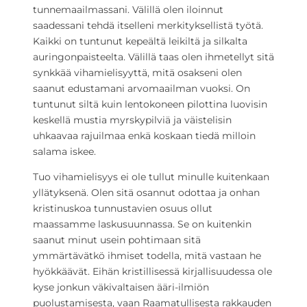
tunnemaailmassani. Välillä olen iloinnut
saadessani tehdä itselleni merkityksellistä työtä.
Kaikki on tuntunut kepeältä leikiltä ja silkalta
auringonpaisteelta. Välillä taas olen ihmetellyt sitä
synkkää vihamielisyyttä, mitä osakseni olen
saanut edustamani arvomaailman vuoksi. On
tuntunut siltä kuin lentokoneen pilottina luovisin
keskellä mustia myrskypilviä ja väistelisin
uhkaavaa rajuilmaa enkä koskaan tiedä milloin
salama iskee.
Tuo vihamielisyys ei ole tullut minulle kuitenkaan
yllätyksenä. Olen sitä osannut odottaa ja onhan
kristinuskoa tunnustavien osuus ollut
maassamme laskusuunnassa. Se on kuitenkin
saanut minut usein pohtimaan sitä
ymmärtävätkö ihmiset todella, mitä vastaan he
hyökkäävät. Eihän kristillisessä kirjallisuudessa ole
kyse jonkun väkivaltaisen ääri-ilmiön
puolustamisesta, vaan Raamatullisesta rakkauden