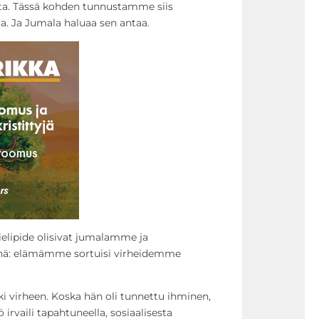
sta. Tässä kohden tunnustamme siis
 Ja Jumala haluaa sen antaa.
ielipide olisivat jumalamme ja
inä: elämämme sortuisi virheidemme
eki virheen. Koska hän oli tunnettu ihminen,
 irvaili tapahtuneella, sosiaalisesta