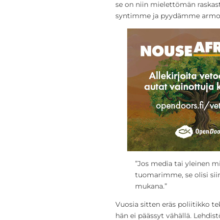
se on niin mielettömän raska
syntimme ja pyydämme armoa.
”Jos media tai yleinen m
tuomarimme, se olisi si
mukana.”
Vuosia sitten eräs poliitikko t
hän ei päässyt vähällä. Lehdistö