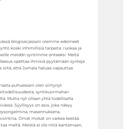
evässä blogisarjassani olemme edenneet
ntö koski inhimillisiä tarpeita: ruokaa ja
eille meidän syntimme anteeksi
. Meitä
 Jeesus opettaa ihmisiä pyytämään syntejä
s siitä, että Jumala haluaa vapauttaa
rmasta puhuessani olen siirtynyt
arkitodellisuudesta, syntikuormahan
ltä. Mutta nyt ollaan yhtä todellisella
ivässä. Syyllisyys on asia, joka näkyy
rveysongelmina, masennuksena,
nvointina. Omat mokat on vaikea kestää.
ttaa meitä. Meistä ei ole niitä kantamaan,