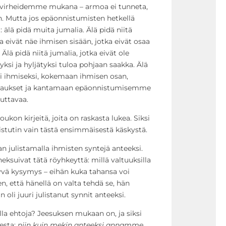
i virheidemme mukana – armoa ei tunneta,
. Mutta jos epäonnistumisten hetkellä
: älä pidä muita jumalia. Älä pidä niitä
a eivät näe ihmisen sisään, jotka eivät osaa
Älä pidä niitä jumalia, jotka eivät ole
ksi ja hyljätyksi tuloa pohjaan saakka. Älä
li ihmiseksi, kokemaan ihmisen osan,
saukset ja kantamaan epäonnistumisemme
uttavaa.
ukon kirjeitä, joita on raskasta lukea. Siksi
istutin vain tästä ensimmäisestä käskystä.
n julistamalla ihmisten syntejä anteeksi.
eksuivat tätä röyhkeyttä: millä valtuuksilla
 hyvä kysymys – eihän kuka tahansa voi
n, että hänellä on valta tehdä se, hän
 oli juuri julistanut synnit anteeksi.
la ehtoja? Jeesuksen mukaan on, ja siksi
eesta:
niin kuin mekin anteeksi annamme