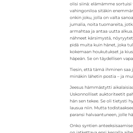
olisi siinä: elämämme sortuis
vahingoniloa sitäkin enemmän
onkin joku, jolla on valta sanoa
jumalia, noita tuomareita, jotk
armahtaa ja antaa uutta alkua. 
nähneet kärsimystä, nöyryytety
pidä muita kuin hänet, joka tu
kokemaan houkutukset ja kiu
häpeän. Se on täydellisen vapa
Tiesin, että tämä ihminen saa jo
minäkin lähetin postia – ja mu
Jeesus hämmästytti aikalaisiaa
Uskonnolliset auktoriteetit pah
hän sen tekee. Se oli tietysti
lausua niin. Mutta todistaaksee
paransi halvaantuneen, jolle hän
Onko syntien anteeksisaamisel
on jatkettava ensi kerralla aih