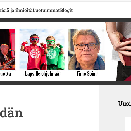
isiä ja ilmiöitä
Luetuimmat
Blogit
Uus
idän
i