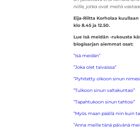
niille, jotka ovat meitä vasta
Eija-Riitta Korholaa kuullaan
klo 8.45 ja 12.50.
Lue Isä meidän -rukousta käs
blogisarjan aiemmat osat:
”Isä meidän”
”Joka olet taivaissa”
”Pyhitetty olkoon sinun nimesi
”Tulkoon sinun valtakuntasi”
”Tapahtukoon sinun tahtosi”
”Myös maan päällä niin kuin ta
”Anna meille tänä päivänä me