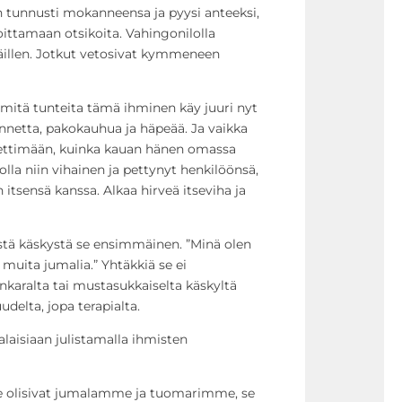
tunnusti mokanneensa ja pyysi anteeksi,
oittamaan otsikoita. Vahingonilolla
täillen. Jotkut vetosivat kymmeneen
, mitä tunteita tämä ihminen käy juuri nyt
tunnetta, pakokauhua ja häpeää. Ja vaikka
iettimään, kuinka kauan hänen omassa
olla niin vihainen ja pettynyt henkilöönsä,
n itsensä kanssa. Alkaa hirveä itseviha ja
stä käskystä se ensimmäinen. ”Minä olen
 muita jumalia.” Yhtäkkiä se ei
nkaralta tai mustasukkaiselta käskyltä
delta, jopa terapialta.
laisiaan julistamalla ihmisten
de olisivat jumalamme ja tuomarimme, se