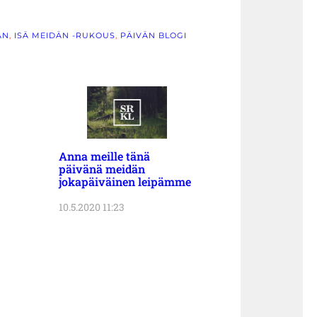
ÄN
, 
ISÄ MEIDÄN -RUKOUS
, 
PÄIVÄN BLOGI
Anna meille tänä
päivänä meidän
jokapäiväinen leipämme
10.5.2020 11:23