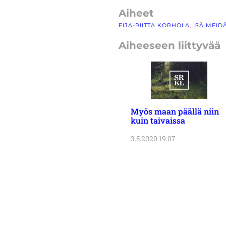
Aiheet
EIJA-RIITTA KORHOLA
, 
ISÄ MEID
Aiheeseen liittyvää
Myös maan päällä niin
kuin taivaissa
3.5.2020 19:07