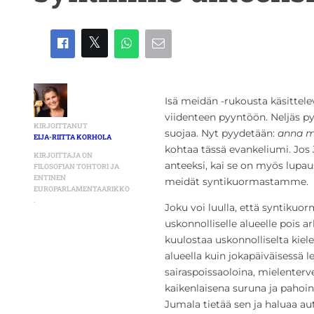
Isä meidän -rukousta käsittel
viidenteen pyyntöön. Neljäs pyy
KIRJOITTANUT
suojaa. Nyt pyydetään:
anna m
EIJA-RIITTA KORHOLA
kohtaa tässä evankeliumi. Jos
KIRJOITTAJA ON
anteeksi, kai se on myös lupau
FILOSOFIAN TOHTORI JA
ENTINEN
meidät syntikuormastamme.
EUROPARLAMENTAARIKKO
.
Joku voi luulla, että syntikuo
uskonnolliselle alueelle pois 
kuulostaa uskonnolliselta kiele
alueella kuin jokapäiväisessä le
sairaspoissaoloina, mielente
kaikenlaisena suruna ja pahoi
Jumala tietää sen ja haluaa au