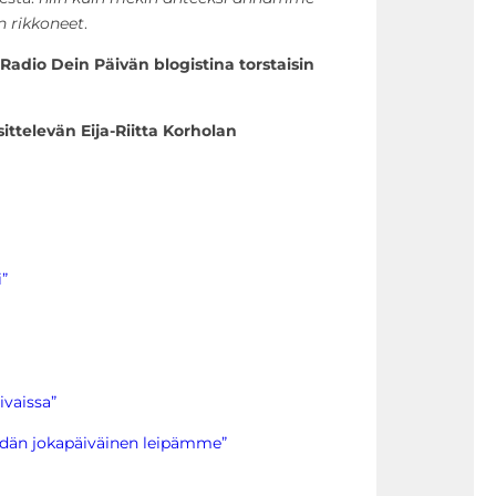
an rikkoneet
.
 Radio Dein Päivän blogistina torstaisin
ittelevän Eija-Riitta Korholan
”
ivaissa”
idän jokapäiväinen leipämme”