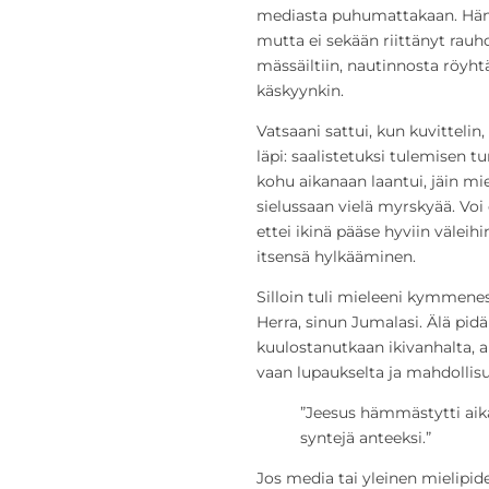
mediasta puhumattakaan. Hän 
mutta ei sekään riittänyt rauh
mässäiltiin, nautinnosta röyh
käskyynkin.
Vatsaani sattui, kun kuvittelin
läpi: saalistetuksi tulemisen 
kohu aikanaan laantui, jäin m
sielussaan vielä myrskyää. Voi 
ettei ikinä pääse hyviin väleihi
itsensä hylkääminen.
Silloin tuli mieleeni kymmene
Herra, sinun Jumalasi. Älä pidä
kuulostanutkaan ikivanhalta, a
vaan lupaukselta ja mahdollisuu
”Jeesus hämmästytti aika
syntejä anteeksi.”
Jos media tai yleinen mielipi