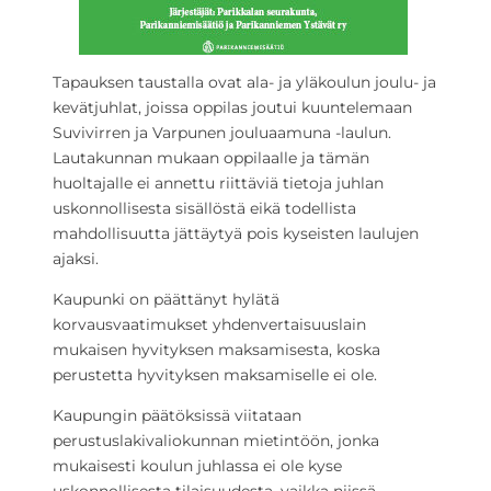
Tapauksen taustalla ovat ala- ja yläkoulun joulu- ja
kevätjuhlat, joissa oppilas joutui kuuntelemaan
Suvivirren ja Varpunen jouluaamuna -laulun.
Lautakunnan mukaan oppilaalle ja tämän
huoltajalle ei annettu riittäviä tietoja juhlan
uskonnollisesta sisällöstä eikä todellista
mahdollisuutta jättäytyä pois kyseisten laulujen
ajaksi.
Kaupunki on päättänyt hylätä
korvausvaatimukset yhdenvertaisuuslain
mukaisen hyvityksen maksamisesta, koska
perustetta hyvityksen maksamiselle ei ole.
Kaupungin päätöksissä viitataan
perustuslakivaliokunnan mietintöön, jonka
mukaisesti koulun juhlassa ei ole kyse