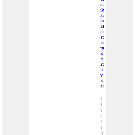
st
ik
si
ja
at
ei
st
is
ta
k
ri
st
it
y
k
si
6.
8.
2
0
2
6
11: