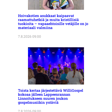
Hoivakotien asukkaat kaipaavat
raamattuhetkiä ja muita kristillisiä
tuokioita – vapaaehtoisille vetäjille on jo
materiaali valmiina
7.8.2026 09:00
Toista kertaa järjestettävä WilliGospel
kokoaa jälleen Lappeenrannan
Linnoitukseen suuren joukon
gospelmusiikin ystäviä
7.8.2026 09:00