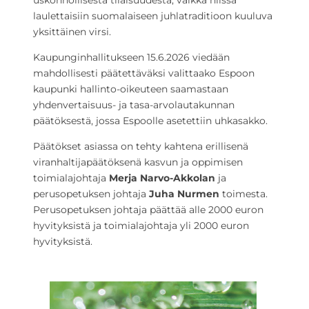
uskonnollisesta tilaisuudesta, vaikka niissä
laulettaisiin suomalaiseen juhlatraditioon kuuluva
yksittäinen virsi.
Kaupunginhallitukseen 15.6.2026 viedään
mahdollisesti päätettäväksi valittaako Espoon
kaupunki hallinto-oikeuteen saamastaan
yhdenvertaisuus- ja tasa-arvolautakunnan
päätöksestä, jossa Espoolle asetettiin uhkasakko.
Päätökset asiassa on tehty kahtena erillisenä
viranhaltijapäätöksenä kasvun ja oppimisen
toimialajohtaja
Merja Narvo-Akkolan
ja
perusopetuksen johtaja
Juha Nurmen
toimesta.
Perusopetuksen johtaja päättää alle 2000 euron
hyvityksistä ja toimialajohtaja yli 2000 euron
hyvityksistä.