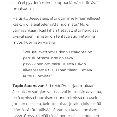
siinä ei pyydetä minulle loppuelämäksi riittävää
omaisuutta.
Halusiko Jeesus siis, että otamme kirjaimellisesti
käskyn olla ajattelematta huomista? No ei
varmaankaan. Kaikkihan tietävät, että hengissä
pysyäkseen ihmisen on tehtävä suunnitelmia
myös huomisen varalle.
”Perusturvattomuuden vastakohta on
perusluottamus: se on sekä
psyykkinen ominaisuus että uskon
aikaansaama tila. Tähän tilaan Jumala
kutsuu ihmistä.”
Tapio Saranevan
Isä meidän
-kirjan mukaan
Jeesuksen sanojen valossa voi kuitenkin aavistaa,
että omissa huomisen suunnitelmissa on usein
jotakin raskasta, keinotekoista, jotakin joka estää
elämästä tätä päivää. Saraneva kuvaa ihmisen
kyvyttömyyttä elää tässä hetkessä ja sanoo sen