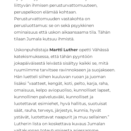
liittyvän ihmisen perusturvattomuuteen,
peruspelkoon elämää kohtaan.
Perusturvattomuuden vastakohta on
perusluottamus: se on sekä psyykkinen
ominaisuus että uskon aikaansaama tila. Tähän
tilaan Jumala kutsuu ihmistä.
Uskonpuhdistaja
Martti Luther
opetti Vähässä
katekismuksessa, että tähän pyyntöön
jokapäiväisestä leivästä sisältyy kaikki se, mitä
ruumiimme tarvitsee ravinnokseen ja suojakseen.
Hän luetteli siihen kuuluvan ruoan ja juoman
lisäksi ”vaatteet, kengät, koti, pelto, karja, raha,
omaisuus, kelpo aviopuoliso, kunnolliset lapset,
kunnollinen palvelusväki, kunnolliset ja
luotettavat esimiehet, hyvä hallitus, suotuisat
säät, rauha, terveys, järjestys, kunnia, hyvät
ystävät, luotettavat naapurit ja muu sellainen.”
Lutherin lista on koskettava kuvaus Jumalan
valtakunnan toteutumisesta arjessamme.