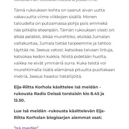
Tämä rukouksen kohta on saanut aivan uutta
vakavuutta viime viikkojen sisällä. Monen
taloudelta on putoamassa pohja pois emmekä
näe pitkälle eteenpäin. Tämän rukouksen viesti on:
älkää pelätkö, älkää murehtiko, etsikää Jumalan
valtakuntaa, Jumala tietää tarpeemme ja tahtoo
täyttää ne. Jeesus vetosi: katsokaa taivaan lintuja,
katsokaa kedon kukkia. Niistä pidetään huolta,
vaikka ne eivät ymmärrä surra. Kuka teistä voi
murehtimalla lisätä elämänsä pituutta puoltakaan
metriä, Jeesus haastoi hätäilijöitä.
Eija-Riitta Korhola käsittelee Isä meidän -
rukousta Radio Deissä torstaisin klo 8.45 ja
12.50.
Lue Isä meidän -rukousta käsittelevän Eija-
Riitta Korholan blogisarjan aiemmat osat:
”Isä meidän”