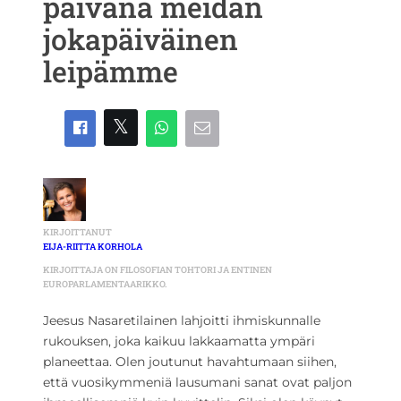
päivänä meidän
jokapäiväinen
leipämme
KIRJOITTANUT
EIJA-RIITTA KORHOLA
KIRJOITTAJA ON FILOSOFIAN TOHTORI JA ENTINEN
EUROPARLAMENTAARIKKO.
Jeesus Nasaretilainen lahjoitti ihmiskunnalle
rukouksen, joka kaikuu lakkaamatta ympäri
planeettaa. Olen joutunut havahtumaan siihen,
että vuosikymmeniä lausumani sanat ovat paljon