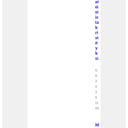
at
ei
st
is
ta
k
ri
st
it
y
k
si
6.
8.
2
0
2
6
11:
05
M