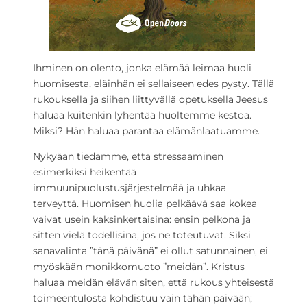
Ihminen on olento, jonka elämää leimaa huoli
huomisesta, eläinhän ei sellaiseen edes pysty. Tällä
rukouksella ja siihen liittyvällä opetuksella Jeesus
haluaa kuitenkin lyhentää huoltemme kestoa.
Miksi? Hän haluaa parantaa elämänlaatuamme.
Nykyään tiedämme, että stressaaminen
esimerkiksi heikentää
immuunipuolustusjärjestelmää ja uhkaa
terveyttä. Huomisen huolia pelkäävä saa kokea
vaivat usein kaksinkertaisina: ensin pelkona ja
sitten vielä todellisina, jos ne toteutuvat. Siksi
sanavalinta ”tänä päivänä” ei ollut satunnainen, ei
myöskään monikkomuoto ”meidän”. Kristus
haluaa meidän elävän siten, että rukous yhteisestä
toimeentulosta kohdistuu vain tähän päivään;