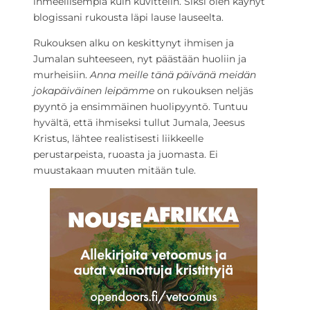
ihmeellisempiä kuin kuvittelin. Siksi olen käynyt
blogissani rukousta läpi lause lauseelta.
Rukouksen alku on keskittynyt ihmisen ja
Jumalan suhteeseen, nyt päästään huoliin ja
murheisiin.
Anna meille tänä päivänä meidän
jokapäiväinen leipämme
on rukouksen neljäs
pyyntö ja ensimmäinen huolipyyntö. Tuntuu
hyvältä, että ihmiseksi tullut Jumala, Jeesus
Kristus, lähtee realistisesti liikkeelle
perustarpeista, ruoasta ja juomasta. Ei
muustakaan muuten mitään tule.