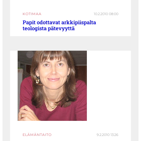
KOTIMAA
10.2.2010 08:00
Papit odottavat arkkipiispalta
teologista pätevyyttä
ELÄMÄNTAITO
9.2.2010 13:26