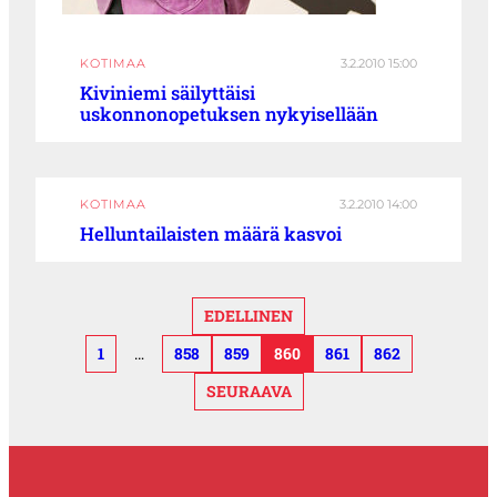
KOTIMAA
3.2.2010 15:00
Kiviniemi säilyttäisi
uskonnonopetuksen nykyisellään
KOTIMAA
3.2.2010 14:00
Helluntailaisten määrä kasvoi
EDELLINEN
1
…
858
859
860
861
862
SEURAAVA