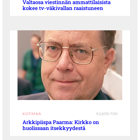
Valtaosa viestinnän ammattilaisista
kokee tv-väkivallan raaistuneen
KOTIMAA
9.2.2010 11:00
Arkkipiispa Paarma: Kirkko on
huolissaan itsekkyydestä