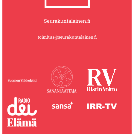
Seurakuntalainen.fi
toimitus@seurakuntalainen.fi