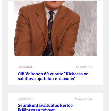
KOTIMAA
14.2.2010 19:00
Olli Valtonen 60 vuotta: ”Kirkossa on
sallittava ajattelun erilaisuus”
KOTIMAA
14.2.2010 17:00
Seurakuntavaltuutus kertoo
ikääntyvän toiveet