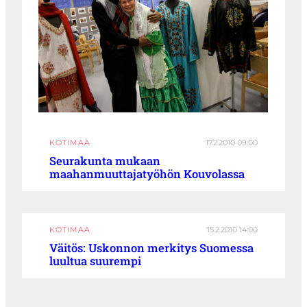
KOTIMAA
17.2.2010 09:00
Seurakunta mukaan
maahanmuuttajatyöhön Kouvolassa
KOTIMAA
15.2.2010 14:00
Väitös: Uskonnon merkitys Suomessa
luultua suurempi