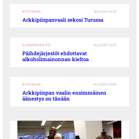
KOTIMAA
18.2.2010 14:29
Arkkipiispanvaali sekosi Turussa
ELÄMÄNTAITO
18.2.2010 14:00
Päihdejärjestöt ehdottavat
alkoholimainonnan kieltoa
KOTIMAA
18.2.2010 10:00
Arkkipiispan vaalin ensimmäinen
äänestys on tänään