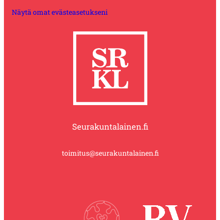
Näytä omat evästeasetukseni
Seurakuntalainen.fi
toimitus@seurakuntalainen.fi