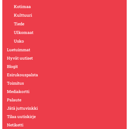
Kotimaa
Kulttuuri
Tiede
Ulkomaat
Usko
Luetuimmat
Hyvät uutiset
Blogit
Esirukouspalsta
Toimitus
Mediakortti
Palaute
Jätä juttuvinkki
Tilaa uutiskirje
Netiketti