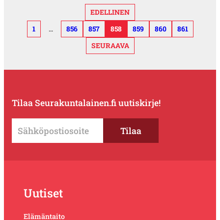
EDELLINEN
1
…
856
857
858
859
860
861
SEURAAVA
Tilaa Seurakuntalainen.fi uutiskirje!
Uutiset
Elämäntaito