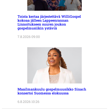
Toista kertaa järjestettävä WilliGospel
kokoaa jälleen Lappeenrannan
Linnoitukseen suuren joukon
gospelmusiikin ystäviä
7.8.2026 09:00
Maailmankuulu gospelmuusikko Sinach
konsertoi Suomessa elokuussa
6.8.2026 10:26