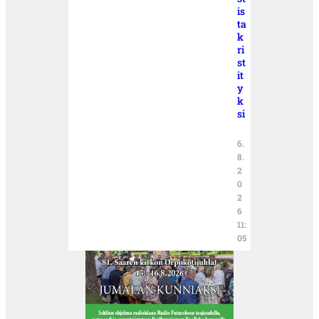
is
ta
k
ri
st
it
y
k
si
6.
8.
2
0
2
6
11:
05