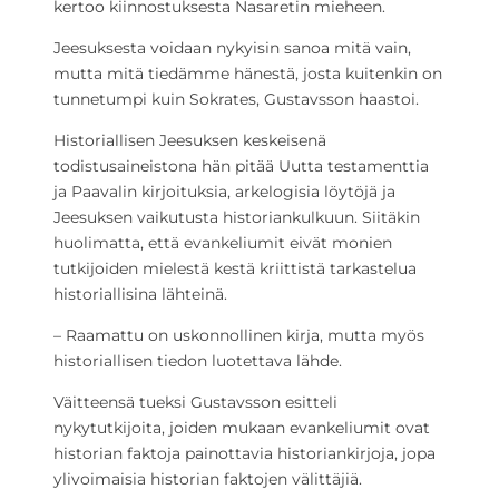
kertoo kiinnostuksesta Nasaretin mieheen.
Jeesuksesta voidaan nykyisin sanoa mitä vain,
mutta mitä tiedämme hänestä, josta kuitenkin on
tunnetumpi kuin Sokrates, Gustavsson haastoi.
Historiallisen Jeesuksen keskeisenä
todistusaineistona hän pitää Uutta testamenttia
ja Paavalin kirjoituksia, arkelogisia löytöjä ja
Jeesuksen vaikutusta historiankulkuun. Siitäkin
huolimatta, että evankeliumit eivät monien
tutkijoiden mielestä kestä kriittistä tarkastelua
historiallisina lähteinä.
– Raamattu on uskonnollinen kirja, mutta myös
historiallisen tiedon luotettava lähde.
Väitteensä tueksi Gustavsson esitteli
nykytutkijoita, joiden mukaan evankeliumit ovat
historian faktoja painottavia historiankirjoja, jopa
ylivoimaisia historian faktojen välittäjiä.