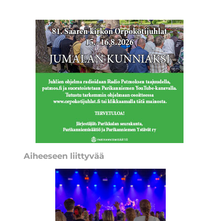
Aiheeseen liittyvää