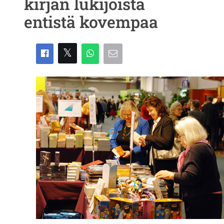
kirjan lukijoista
entistä kovempaa