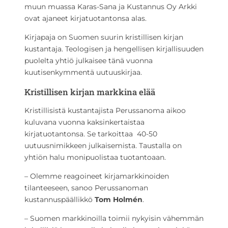
muun muassa Karas-Sana ja Kustannus Oy Arkki
ovat ajaneet kirjatuotantonsa alas.
Kirjapaja on Suomen suurin kristillisen kirjan
kustantaja. Teologisen ja hengellisen kirjallisuuden
puolelta yhtiö julkaisee tänä vuonna
kuutisenkymmentä uutuuskirjaa.
Kristillisen kirjan markkina elää
Kristillisistä kustantajista Perussanoma aikoo
kuluvana vuonna kaksinkertaistaa
kirjatuotantonsa. Se tarkoittaa 40-50
uutuusnimikkeen julkaisemista. Taustalla on
yhtiön halu monipuolistaa tuotantoaan.
– Olemme reagoineet kirjamarkkinoiden
tilanteeseen, sanoo Perussanoman
kustannuspäällikkö
Tom Holmén
.
– Suomen markkinoilla toimii nykyisin vähemmän