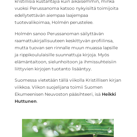
kristillisiä kustantajia kuin aikaisemmin, minkä
vuoksi Perussanoma katsoo nykyisiltä toimijoita
edellytettävän aiempaa laajempaa
tuotevalikoimaa, Holmén perustelee.
Holmén sanoo Perussanoman säilyttävän
raamattukirjallisuuteen keskittyvän profiilinsa,
mutta tuovan sen rinnalle muun muassa lapsille
ja rippikoululaisille suunnattuja kirjoja. Myös
elämäntaitoon, sielunhoitoon ja ihmissuhteisiin
liittyvien kirjojen tuotanto lisääntyy.
Suomessa vietetään tällä viikolla Kristillisen kirjan
viikkoa. Viikon suojelijana toimii Suomen
Ekumeenisen Neuvoston pääsihteeri, isä
Heikki
Huttunen
.