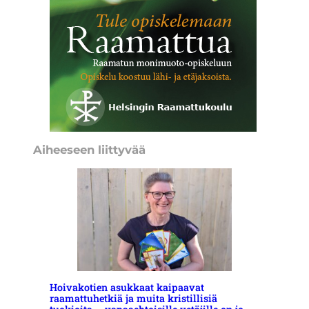
Aiheeseen liittyvää
Hoivakotien asukkaat kaipaavat
raamattuhetkiä ja muita kristillisiä