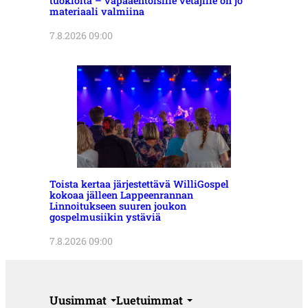
tuokioita – vapaaehtoisille vetäjille on jo
materiaali valmiina
7.8.2026 09:00
Toista kertaa järjestettävä WilliGospel
kokoaa jälleen Lappeenrannan
Linnoitukseen suuren joukon
gospelmusiikin ystäviä
7.8.2026 09:00
Uusimmat
Luetuimmat