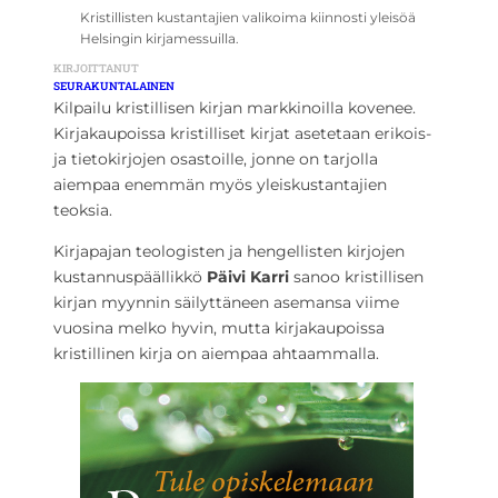
Kristillisten kustantajien valikoima kiinnosti yleisöä
Helsingin kirjamessuilla.
KIRJOITTANUT
SEURAKUNTALAINEN
Kilpailu kristillisen kirjan markkinoilla kovenee.
Kirjakaupoissa kristilliset kirjat asetetaan erikois-
ja tietokirjojen osastoille, jonne on tarjolla
aiempaa enemmän myös yleiskustantajien
teoksia.
Kirjapajan teologisten ja hengellisten kirjojen
kustannuspäällikkö
Päivi Karri
sanoo kristillisen
kirjan myynnin säilyttäneen asemansa viime
vuosina melko hyvin, mutta kirjakaupoissa
kristillinen kirja on aiempaa ahtaammalla.