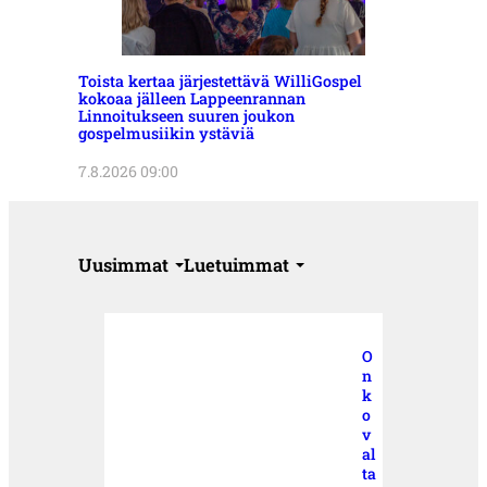
Toista kertaa järjestettävä WilliGospel
kokoaa jälleen Lappeenrannan
Linnoitukseen suuren joukon
gospelmusiikin ystäviä
7.8.2026 09:00
Uusimmat
Luetuimmat
O
n
k
o
v
al
ta