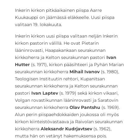
Inkerin kirkon pitkäaikainen piispa Aarre
Kuukauppi on jäämässä eläkkeelle. Uusi piispa
valitaan 19. lokakuuta.
Inkerin kirkon uusi piispa valitaan neljän Inkerin
kirkon pastorin välillä. He ovat Pietarin
lääninrovasti, Haapakankaan seurakunnan
kirkkoherra ja Kelton seurakunnan pastori
Ivan
Hutter
(s. 1971), kirkon pääsihteeri ja Pyhän Marian
seurakunnan kirkkoherra
Mihail Ivanov
(s. 1980),
Teologisen Instituutin rehtori, Kupanitsan
seurakunnan kirkkoherra ja Kelton seurakunnan
pastori
Ivan Laptev
(s. 1979) sekä kirkon vikaari,
Volgan rovastikunnan lääninrovasti ja Saratovin
seurakunnan kirkkoherra
Olav Pantshu
(s. 1969).
Alun perin piispaehdokkaiden joukossa oli myös
kirkon kiinteistövastaava ja Raivolan seurakunnan
kirkkoherra
Aleksandr Kudrjavtsev
(s. 1962),
mutta hän on vetänyt hakemuksensa pois.