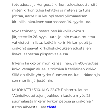
totuudessa ja Hengessä kirkon tulevaisuutta, sitä
miten kirkon tulisi kehittyä ja miten sitä tulisi
johtaa, Aarre Kuukauppi sanoi ylimääräisen
kirkolliskokouksen saarnassaan 14. syyskuuta.
Myös toinen ylimääräinen kirkolliskokous
järjestettiin 26. syyskuuta, jolloin muun muassa
vahvistettiin lista, ketkä Inkerin kirkon papit ja
diakonit saavat kirkolliskokouksen edustajien
lisäksi äänestää piispanvaaleissa.
Inkerin kirkko on monikansallinen, yli 400-vuotias
koko Venäjän alueella toimiva luterilainen kirkko.
Sillä on tiiviit yhteydet Suomen ev.-lut. kirkkoon ja
sen moniin järjestöihin.
MUOKATTU 3.10. KLO 22.07: Poistettu lause:
”Äänioikeutettujen joukkoon kuuluu myös 25
suomalaista Inkerin kirkon pappia ja diakonia.”
Katso aiheesta lisää
tästä
.