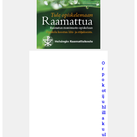
O
r
p
o
k
ot
ij
u
hl
ill
a
k
u
ul