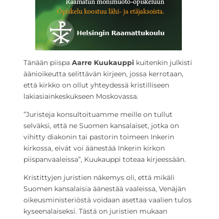
Tänään piispa
Aarre Kuukauppi
kuitenkin julkisti
äänioikeutta selittävän kirjeen, jossa kerrotaan,
että kirkko on ollut yhteydessä kristilliseen
lakiasiainkeskukseen Moskovassa.
”Juristeja konsultoituamme meille on tullut
selväksi, että ne Suomen kansalaiset, jotka on
vihitty diakonin tai pastorin toimeen Inkerin
kirkossa, eivät voi äänestää Inkerin kirkon
piispanvaaleissa”, Kuukauppi toteaa kirjeessään.
Kristittyjen juristien näkemys oli, että mikäli
Suomen kansalaisia äänestää vaaleissa, Venäjän
oikeusministeriöstä voidaan asettaa vaalien tulos
kyseenalaiseksi. Tästä on juristien mukaan