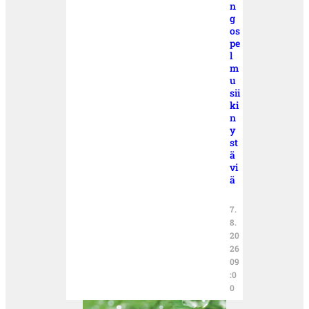
n
g
os
pe
l
m
u
sii
ki
n
y
st
ä
vi
ä
7.
8.
20
26
09
:0
0