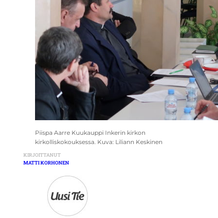
Piispa Aarre Kuukauppi Inkerin kirkon
kirkolliskokouksessa. Kuva: Liliann Keskinen
KIRJOITTANUT
MATTI KORHONEN