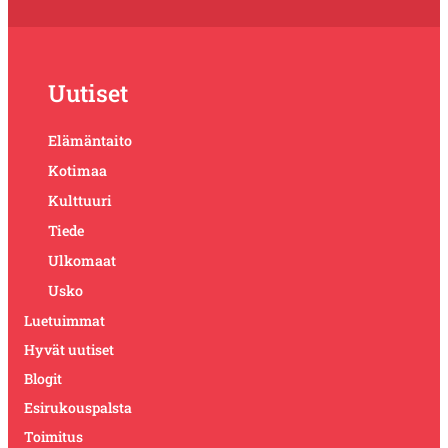
Uutiset
Elämäntaito
Kotimaa
Kulttuuri
Tiede
Ulkomaat
Usko
Luetuimmat
Hyvät uutiset
Blogit
Esirukouspalsta
Toimitus