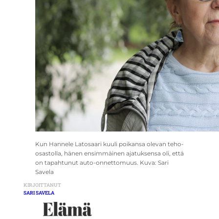
Kun Hannele Latosaari kuuli poikansa olevan teho-
osastolla, hänen ensimmäinen ajatuksensa oli, että
on tapahtunut auto-onnettomuus. Kuva: Sari
Savela
KIRJOITTANUT
SARI SAVELA