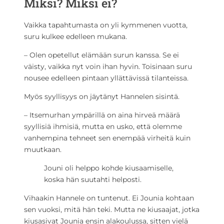
Miksi? Miksi ei?
Vaikka tapahtumasta on yli kymmenen vuotta,
suru kulkee edelleen mukana.
– Olen opetellut elämään surun kanssa. Se ei
väisty, vaikka nyt voin ihan hyvin. Toisinaan suru
nousee edelleen pintaan yllättävissä tilanteissa.
Myös syyllisyys on jäytänyt Hannelen sisintä.
– Itsemurhan ympärillä on aina hirveä määrä
syyllisiä ihmisiä, mutta en usko, että olemme
vanhempina tehneet sen enempää virheitä kuin
muutkaan.
Jouni oli helppo kohde kiusaamiselle,
koska hän suutahti helposti.
Vihaakin Hannele on tuntenut. Ei Jounia kohtaan
sen vuoksi, mitä hän teki. Mutta ne kiusaajat, jotka
kiusasivat Jounia ensin alakoulussa, sitten vielä