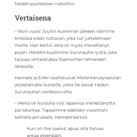
heidän puolestaan rukoiltiin.
Vertaisena
– Noin vuosi Jounin kuoleman jälkeen näimme
kirkossa erään tuttavan, joka tuli juttelemaan
meille. Hän kertoi, että oli myös menettänyt
pojan. Häneltä kuulimme Surunauha ry:stä, joka
tarjoaa vertaistukea itsemurhan tehneiden
läheisille.
Hannele ja Erkki osallistuivat Mielenterveysseuran
järjestämälle kurssille, josta he saivat tiedon
Surunauhan verkkosivuilta.
– Meitä oli kurssilla viisi lapsensa menettänyttä
pariskuntaa. Tapaamme edelleen vuosittain
samalla porukalla, Hannele kertoo.
Kun on itse saanut apua, sitä haluaa
antaa eteenpäin.