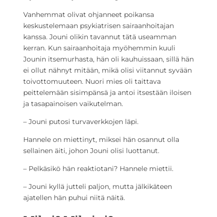
Vanhemmat olivat ohjanneet poikansa
keskustelemaan psykiatrisen sairaanhoitajan
kanssa. Jouni olikin tavannut tätä useamman
kerran. Kun sairaanhoitaja myöhemmin kuuli
Jounin itsemurhasta, hän oli kauhuissaan, sillä hän
ei ollut nähnyt mitään, mikä olisi viitannut syvään
toivottomuuteen. Nuori mies oli taittava
peittelemään sisimpänsä ja antoi itsestään iloisen
ja tasapainoisen vaikutelman.
– Jouni putosi turvaverkkojen läpi.
Hannele on miettinyt, miksei hän osannut olla
sellainen äiti, johon Jouni olisi luottanut.
– Pelkäsikö hän reaktiotani? Hannele miettii.
– Jouni kyllä jutteli paljon, mutta jälkikäteen
ajatellen hän puhui niitä näitä.