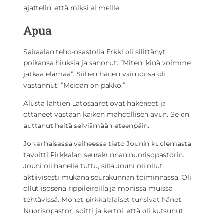
ajattelin, että miksi ei meille.
Apua
Sairaalan teho-osastolla Erkki oli silittänyt
poikansa hiuksia ja sanonut: ”Miten ikinä voimme
jatkaa elämää”. Siihen hänen vaimonsa oli
vastannut: ”Meidän on pakko.”
Alusta lähtien Latosaaret ovat hakeneet ja
ottaneet vastaan kaiken mahdollisen avun. Se on
auttanut heitä selviämään eteenpäin.
Jo varhaisessa vaiheessa tieto Jounin kuolemasta
tavoitti Pirkkalan seurakunnan nuorisopastorin.
Jouni oli hänelle tuttu, sillä Jouni oli ollut
aktiivisesti mukana seurakunnan toiminnassa. Oli
ollut isosena rippileireillä ja monissa muissa
tehtävissä. Monet pirkkalalaiset tunsivat hänet.
Nuorisopastori soitti ja kertoi, että oli kutsunut