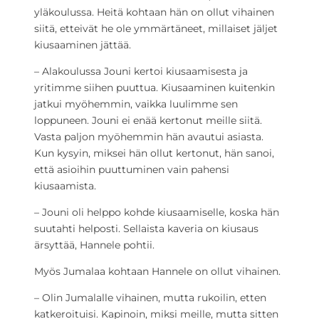
yläkoulussa. Heitä kohtaan hän on ollut vihainen
siitä, etteivät he ole ymmärtäneet, millaiset jäljet
kiusaaminen jättää.
– Alakoulussa Jouni kertoi kiusaamisesta ja
yritimme siihen puuttua. Kiusaaminen kuitenkin
jatkui myöhemmin, vaikka luulimme sen
loppuneen. Jouni ei enää kertonut meille siitä.
Vasta paljon myöhemmin hän avautui asiasta.
Kun kysyin, miksei hän ollut kertonut, hän sanoi,
että asioihin puuttuminen vain pahensi
kiusaamista.
– Jouni oli helppo kohde kiusaamiselle, koska hän
suutahti helposti. Sellaista kaveria on kiusaus
ärsyttää, Hannele pohtii.
Myös Jumalaa kohtaan Hannele on ollut vihainen.
– Olin Jumalalle vihainen, mutta rukoilin, etten
katkeroituisi. Kapinoin, miksi meille, mutta sitten