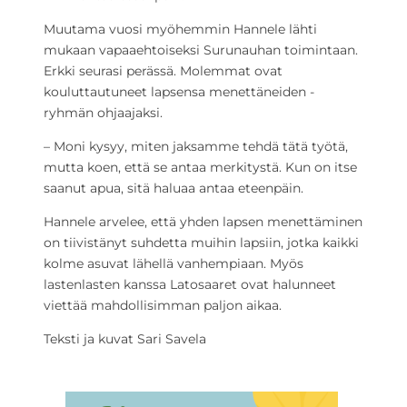
Muutama vuosi myöhemmin Hannele lähti
mukaan vapaaehtoiseksi Surunauhan toimintaan.
Erkki seurasi perässä. Molemmat ovat
kouluttautuneet lapsensa menettäneiden -
ryhmän ohjaajaksi.
– Moni kysyy, miten jaksamme tehdä tätä työtä,
mutta koen, että se antaa merkitystä. Kun on itse
saanut apua, sitä haluaa antaa eteenpäin.
Hannele arvelee, että yhden lapsen menettäminen
on tiivistänyt suhdetta muihin lapsiin, jotka kaikki
kolme asuvat lähellä vanhempiaan. Myös
lastenlasten kanssa Latosaaret ovat halunneet
viettää mahdollisimman paljon aikaa.
Teksti ja kuvat Sari Savela