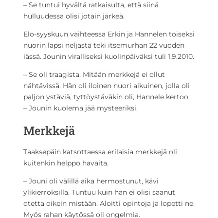
– Se tuntui hyvältä ratkaisulta, että siinä
hulluudessa olisi jotain järkeä.
Elo-syyskuun vaihteessa Erkin ja Hannelen toiseksi
nuorin lapsi neljästä teki itsemurhan 22 vuoden
iässä. Jounin viralliseksi kuolinpäiväksi tuli 1.9.2010.
– Se oli traagista. Mitään merkkejä ei ollut
nähtävissä. Hän oli iloinen nuori aikuinen, jolla oli
paljon ystäviä, tyttöystäväkin oli, Hannele kertoo,
– Jounin kuolema jää mysteeriksi.
Merkkejä
Taaksepäin katsottaessa erilaisia merkkejä oli
kuitenkin helppo havaita.
– Jouni oli välillä aika hermostunut, kävi
ylikierroksilla. Tuntuu kuin hän ei olisi saanut
otetta oikein mistään. Aloitti opintoja ja lopetti ne.
Myös rahan käytössä oli ongelmia.