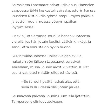
Sairaalassa Latosaaret saivat kriisiapua. Hannelen
saapuessa Erkki keskusteli sairaalapastorin kanssa.
Punaisen Ristin kriisiryhmä saapui myös paikalle
ja auttoi muun muassa yöpymispaikan
löytymisessä.
– Kävin juttelemassa Jounille hänen vuoteensa
vierellä, jos hän jotain kuulisi. Lääkärikin kävi, ja
sanoi, että ennuste on hyvin huono.
SPR:n tukiasunnossa unilääkkeiden avulla
nukutun yön jälkeen Latosaaret palasivat
sairaalaan, missä Jounin aivot kuvattiin. Kuvat
osoittivat, ettei mitään ollut tehtävissä.
– Se tuntui hyvältä ratkaisulta, että
siinä hulluudessa olisi jotain järkeä.
Seuraavana päivänä Jounin ruumis kuljetettiin
Tampereelle elinluovutukseen.