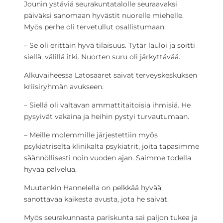
Jounin ystäviä seurakuntatalolle seuraavaksi
päiväksi sanomaan hyvästit nuorelle miehelle.
Myös perhe oli tervetullut osallistumaan.
– Se oli erittäin hyvä tilaisuus. Tytär lauloi ja soitti
siellä, välillä itki. Nuorten suru oli järkyttävää.
Alkuvaiheessa Latosaaret saivat terveyskeskuksen
kriisiryhmän avukseen.
– Siellä oli valtavan ammattitaitoisia ihmisiä. He
pysyivät vakaina ja heihin pystyi turvautumaan.
– Meille molemmille järjestettiin myös
psykiatriselta klinikalta psykiatrit, joita tapasimme
säännöllisesti noin vuoden ajan. Saimme todella
hyvää palvelua.
Muutenkin Hannelella on pelkkää hyvää
sanottavaa kaikesta avusta, jota he saivat.
Myös seurakunnasta pariskunta sai paljon tukea ja