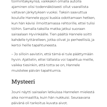
toimintakykynsä, vaikkakin omalla autolla
ajaminen olisi todennäköisesti ollut vaarallista
valtavan järkytyksen vuoksi. Taksin saavuttua
koululle Hannele pyysi kuskia odottamaan hetken,
kun hän kävisi ilmoittamassa rehtorille, ettei tulisi
töihin. Samalla taksilla matka jatkui suoraan
sairaalaan Hyvinkäälle. Tien päältä Hannele soitti
kahdelle tyttärelleen, jotka olivat jo perheellisiä, ja
kertoi heille tapahtuneesta.
– Jo silloin aavistin, että tämä ei tule päättymään
hyvin. Ajattelin, ettei tällaista voi tapahtua meille,
vaikka tiesinkin, että totta se on, Hannele
muistelee päivän tapahtumia.
Mysteeri
Jouni näytti sairaalan letkuissa Hannelen mielestä
aika normaalilta, kuin hän nukkuisi. Seuraavana
päivänä oli tarkoitus kuvata aivot.