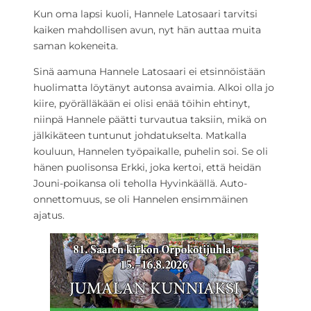
Kun oma lapsi kuoli, Hannele Latosaari tarvitsi
kaiken mahdollisen avun, nyt hän auttaa muita
saman kokeneita.
Sinä aamuna Hannele Latosaari ei etsinnöistään
huolimatta löytänyt autonsa avaimia. Alkoi olla jo
kiire, pyörälläkään ei olisi enää töihin ehtinyt,
niinpä Hannele päätti turvautua taksiin, mikä on
jälkikäteen tuntunut johdatukselta. Matkalla
kouluun, Hannelen työpaikalle, puhelin soi. Se oli
hänen puolisonsa Erkki, joka kertoi, että heidän
Jouni-poikansa oli teholla Hyvinkäällä. Auto-
onnettomuus, se oli Hannelen ensimmäinen
ajatus.