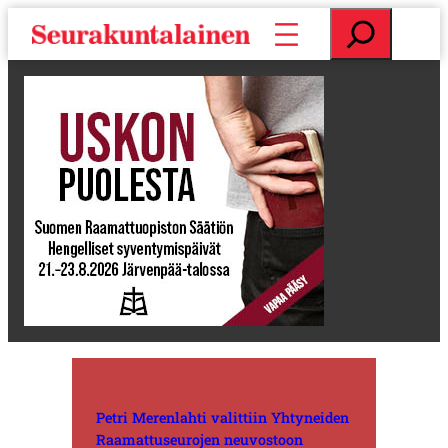
S
E
i
t
i
s
r
i
r
y
s
i
s
ä
l
t
ö
ö
n
Petri Merenlahti valittiin Yhtyneiden
Raamattuseurojen neuvostoon