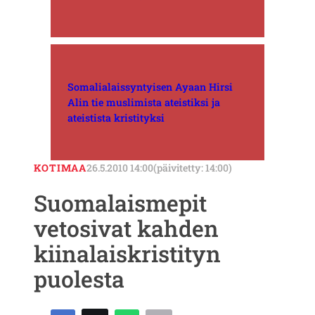
Somalialaissyntyisen Ayaan Hirsi
Alin tie muslimista ateistiksi ja
ateistista kristityksi
KOTIMAA
26.5.2010 14:00
(päivitetty: 14:00)
Suomalaismepit
vetosivat kahden
kiinalaiskristityn
puolesta