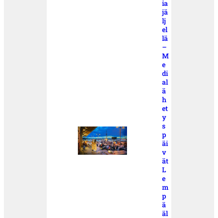
ia
jä
lj
el
lä
–
M
e
di
al
ä
h
et
y
s
p
äi
v
ät
L
e
m
p
ä
äl