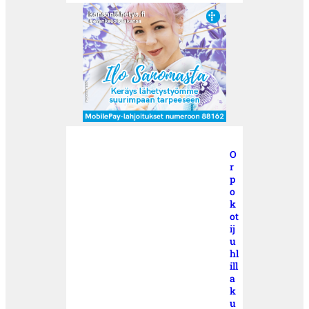
O
r
p
o
k
ot
ij
u
hl
ill
a
k
u