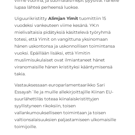
viime vuonna, ja suomalaismepit pyysivät hänelle
lupaa lähteä perheensä luokse.
Uiguurikristitty
Alimjan Yimit
tuomittiin 15
vuodeksi vankeuteen viime kesänä. YK:n
mielivaltaisia pidätyksiä käsittelevä työryhmä
totesi, että Yimit on vangittuna yksinomaan
hänen uskontonsa ja uskonnollisen toimintansa
vuoksi. Epäillään lisäksi, että Yimitin
muslimisukulaiset ovat ilmiantaneet hänet
viranomaisille hänen kristityksi kääntymisensä
takia.
Vastauksessaan europarlamentaarikko Sari
Essayah´lle ja muille allekirjoittajille Kiinan EU-
suurlähettiläs toteaa kiinalaiskristittyjen
syyllistyneen rikoksiin, toisen
vallankumoukselliseen toimintaan ja toisen
valtionsalaisuuksien paljastamiseen ulkomaisille
toimijoille.