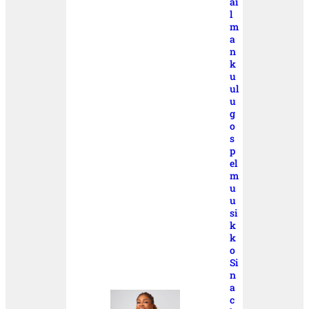
ai
l
m
a
n
k
u
ul
u
g
o
s
p
el
m
u
u
si
k
k
o
Si
n
a
c