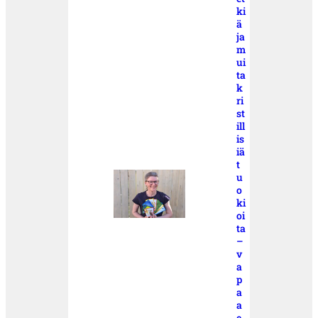
ki
ä
ja
m
ui
ta
k
ri
st
ill
is
iä
t
u
o
ki
oi
ta
–
v
a
p
a
a
e