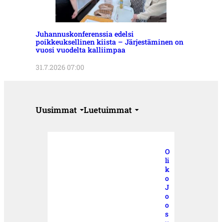
Juhannuskonferenssia edelsi
poikkeuksellinen kiista – Järjestäminen on
vuosi vuodelta kalliimpaa
31.7.2026 07:00
Uusimmat
Luetuimmat
O
li
k
o
J
o
o
s