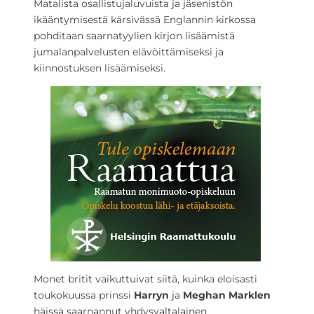
Matalista osallistujaluvuista ja jäsenistön
ikääntymisestä kärsivässä Englannin kirkossa
pohditaan saarnatyylien kirjon lisäämistä
jumalanpalvelusten elävöittämiseksi ja
kiinnostuksen lisäämiseksi.
Monet britit vaikuttuivat siitä, kuinka eloisasti
toukokuussa prinssi
Harryn
ja
Meghan Marklen
häissä saarnannut yhdysvaltalainen