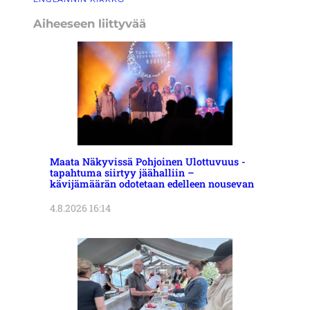
Aiheeseen liittyvää
Maata Näkyvissä Pohjoinen Ulottuvuus -
tapahtuma siirtyy jäähalliin –
kävijämäärän odotetaan edelleen nousevan
4.8.2026 16:14