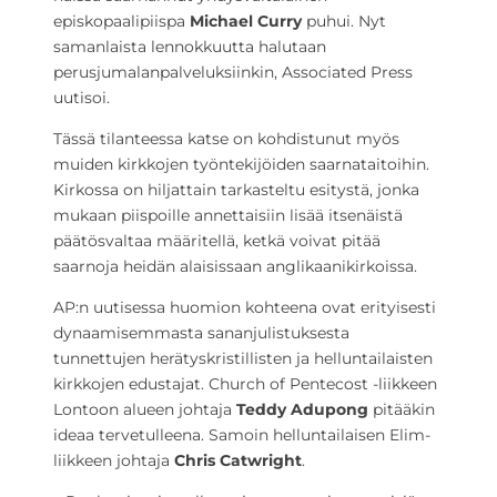
episkopaalipiispa
Michael Curry
puhui. Nyt
samanlaista lennokkuutta halutaan
perusjumalanpalveluksiinkin, Associated Press
uutisoi.
Tässä tilanteessa katse on kohdistunut myös
muiden kirkkojen työntekijöiden saarnataitoihin.
Kirkossa on hiljattain tarkasteltu esitystä, jonka
mukaan piispoille annettaisiin lisää itsenäistä
päätösvaltaa määritellä, ketkä voivat pitää
saarnoja heidän alaisissaan anglikaanikirkoissa.
AP:n uutisessa huomion kohteena ovat erityisesti
dynaamisemmasta sananjulistuksesta
tunnettujen herätyskristillisten ja helluntailaisten
kirkkojen edustajat. Church of Pentecost -liikkeen
Lontoon alueen johtaja
Teddy Adupong
pitääkin
ideaa tervetulleena. Samoin helluntailaisen Elim-
liikkeen johtaja
Chris Catwright
.