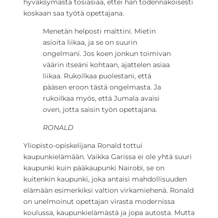
hyväksymästä tosiasiaa, ettei hän todennäköisesti
koskaan saa työtä opettajana.
Menetän helposti malttini. Mietin
asioita liikaa, ja se on suurin
ongelmani. Jos koen jonkun toimivan
väärin itseäni kohtaan, ajattelen asiaa
liikaa. Rukoilkaa puolestani, että
pääsen eroon tästä ongelmasta. Ja
rukoilkaa myös, että Jumala avaisi
oven, jotta saisin työn opettajana.
RONALD
Yliopisto-opiskelijana Ronald tottui
kaupunkielämään. Vaikka Garissa ei ole yhtä suuri
kaupunki kuin pääkaupunki Nairobi, se on
kuitenkin kaupunki, joka antaisi mahdollisuuden
elämään esimerkiksi valtion virkamiehenä. Ronald
on unelmoinut opettajan virasta modernissa
koulussa, kaupunkielämästä ja jopa autosta. Mutta