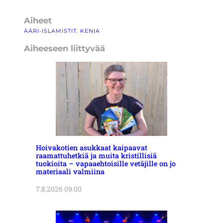
Aiheet
ÄÄRI-ISLAMISTIT
, 
KENIA
Aiheeseen liittyvää
Hoivakotien asukkaat kaipaavat
raamattuhetkiä ja muita kristillisiä
tuokioita – vapaaehtoisille vetäjille on jo
materiaali valmiina
7.8.2026 09:00