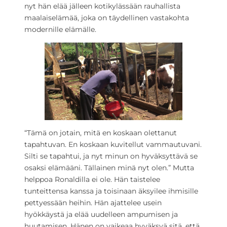
nyt hän elää jälleen kotikylässään rauhallista
maalaiselämää, joka on täydellinen vastakohta
modernille elämälle.
“Tämä on jotain, mitä en koskaan olettanut
tapahtuvan. En koskaan kuvitellut vammautuvani.
Silti se tapahtui, ja nyt minun on hyväksyttävä se
osaksi elämääni. Tällainen minä nyt olen.” Mutta
helppoa Ronaldilla ei ole. Hän taistelee
tunteittensa kanssa ja toisinaan äksyilee ihmisille
pettyessään heihin. Hän ajattelee usein
hyökkäystä ja elää uudelleen ampumisen ja
huutamisen. Hänen on vaikeaa hyväksyä sitä, että