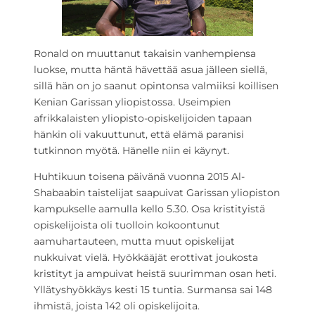
Ronald on muuttanut takaisin vanhempiensa
luokse, mutta häntä hävettää asua jälleen siellä,
sillä hän on jo saanut opintonsa valmiiksi koillisen
Kenian Garissan yliopistossa. Useimpien
afrikkalaisten yliopisto-opiskelijoiden tapaan
hänkin oli vakuuttunut, että elämä paranisi
tutkinnon myötä. Hänelle niin ei käynyt.
Huhtikuun toisena päivänä vuonna 2015 Al-
Shabaabin taistelijat saapuivat Garissan yliopiston
kampukselle aamulla kello 5.30. Osa kristityistä
opiskelijoista oli tuolloin kokoontunut
aamuhartauteen, mutta muut opiskelijat
nukkuivat vielä. Hyökkääjät erottivat joukosta
kristityt ja ampuivat heistä suurimman osan heti.
Yllätyshyökkäys kesti 15 tuntia. Surmansa sai 148
ihmistä, joista 142 oli opiskelijoita.