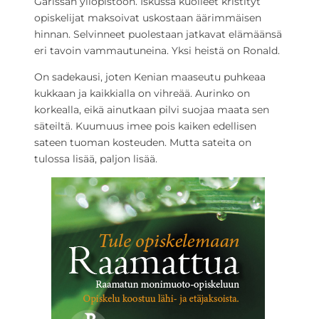
Garissan yliopistoon. Iskussa kuolleet kristityt
opiskelijat maksoivat uskostaan äärimmäisen
hinnan. Selvinneet puolestaan jatkavat elämäänsä
eri tavoin vammautuneina. Yksi heistä on Ronald.
On sadekausi, joten Kenian maaseutu puhkeaa
kukkaan ja kaikkialla on vihreää. Aurinko on
korkealla, eikä ainutkaan pilvi suojaa maata sen
säteiltä. Kuumuus imee pois kaiken edellisen
sateen tuoman kosteuden. Mutta sateita on
tulossa lisää, paljon lisää.