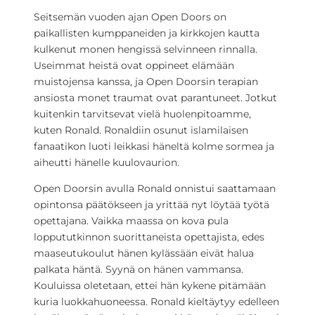
Seitsemän vuoden ajan Open Doors on
paikallisten kumppaneiden ja kirkkojen kautta
kulkenut monen hengissä selvinneen rinnalla.
Useimmat heistä ovat oppineet elämään
muistojensa kanssa, ja Open Doorsin terapian
ansiosta monet traumat ovat parantuneet. Jotkut
kuitenkin tarvitsevat vielä huolenpitoamme,
kuten Ronald. Ronaldiin osunut islamilaisen
fanaatikon luoti leikkasi häneltä kolme sormea ja
aiheutti hänelle kuulovaurion.
Open Doorsin avulla Ronald onnistui saattamaan
opintonsa päätökseen ja yrittää nyt löytää työtä
opettajana. Vaikka maassa on kova pula
loppututkinnon suorittaneista opettajista, edes
maaseutukoulut hänen kylässään eivät halua
palkata häntä. Syynä on hänen vammansa.
Kouluissa oletetaan, ettei hän kykene pitämään
kuria luokkahuoneessa. Ronald kieltäytyy edelleen