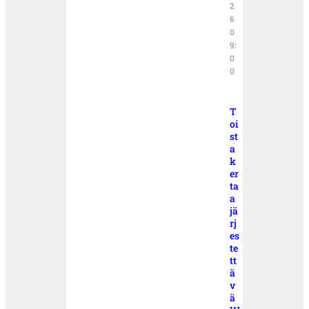
2
6
0
9:
0
0
T
oi
st
a
k
er
ta
a
jä
rj
es
te
tt
ä
v
ä