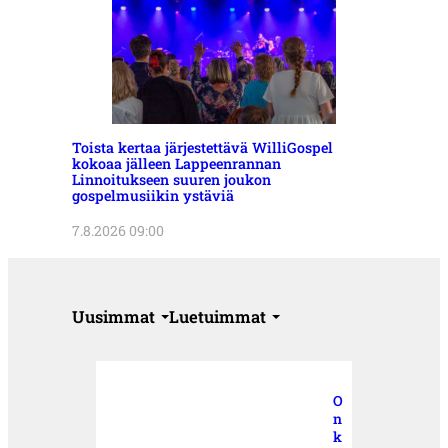
Toista kertaa järjestettävä WilliGospel
kokoaa jälleen Lappeenrannan
Linnoitukseen suuren joukon
gospelmusiikin ystäviä
7.8.2026 09:00
Uusimmat
Luetuimmat
O
n
k