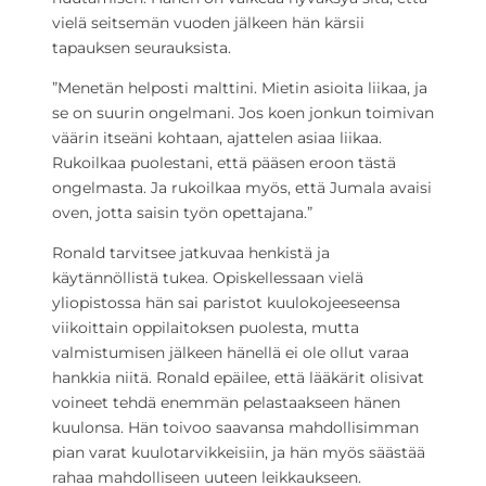
vielä seitsemän vuoden jälkeen hän kärsii
tapauksen seurauksista.
”Menetän helposti malttini. Mietin asioita liikaa, ja
se on suurin ongelmani. Jos koen jonkun toimivan
väärin itseäni kohtaan, ajattelen asiaa liikaa.
Rukoilkaa puolestani, että pääsen eroon tästä
ongelmasta. Ja rukoilkaa myös, että Jumala avaisi
oven, jotta saisin työn opettajana.”
Ronald tarvitsee jatkuvaa henkistä ja
käytännöllistä tukea. Opiskellessaan vielä
yliopistossa hän sai paristot kuulokojeeseensa
viikoittain oppilaitoksen puolesta, mutta
valmistumisen jälkeen hänellä ei ole ollut varaa
hankkia niitä. Ronald epäilee, että lääkärit olisivat
voineet tehdä enemmän pelastaakseen hänen
kuulonsa. Hän toivoo saavansa mahdollisimman
pian varat kuulotarvikkeisiin, ja hän myös säästää
rahaa mahdolliseen uuteen leikkaukseen.