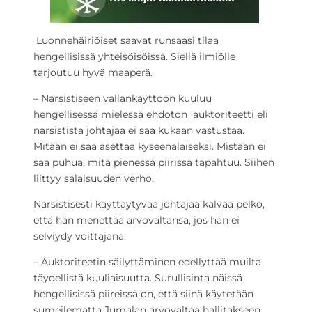
Luonnehäiriöiset saavat runsaasi tilaa
hengellisissä yhteisöisöissä. Siellä ilmiölle
tarjoutuu hyvä maaperä.
– Narsistiseen vallankäyttöön kuuluu
hengellisessä mielessä ehdoton auktoriteetti eli
narsistista johtajaa ei saa kukaan vastustaa.
Mitään ei saa asettaa kyseenalaiseksi. Mistään ei
saa puhua, mitä pienessä piirissä tapahtuu. Siihen
liittyy salaisuuden verho.
Narsistisesti käyttäytyvää johtajaa kalvaa pelko,
että hän menettää arvovaltansa, jos hän ei
selviydy voittajana.
– Auktoriteetin säilyttäminen edellyttää muilta
täydellistä kuuliaisuutta. Surullisinta näissä
hengellisissä piireissä on, että siinä käytetään
sumeilematta Jumalan arvovaltaa hallitakseen