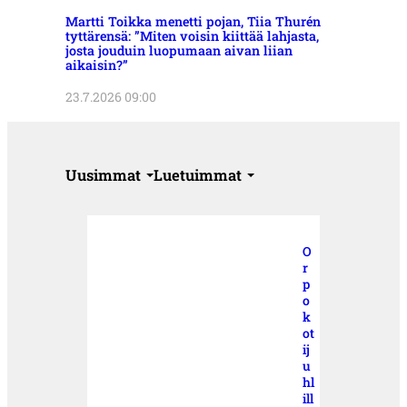
Martti Toikka menetti pojan, Tiia Thurén
tyttärensä: ”Miten voisin kiittää lahjasta,
josta jouduin luopumaan aivan liian
aikaisin?”
23.7.2026 09:00
Uusimmat
Luetuimmat
O
r
p
o
k
ot
ij
u
hl
ill