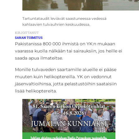
Tartuntataudit leviävät saastuneessa vedessä
kahlaavien tulvauhrien keskuudessa.
KIRJOITTANUT
SANAN TOIMITUS
Pakistanissa 800 000 ihmistä on YK:n mukaan
vaarassa kuolla nälkään tai sairauksiin, jos heille ei
saada apua ilmateitse.
Monille tulvaveden saartamille alueille ei pääse
muuten kuin helikoptereilla. YK on vedonnut
jäsenvaltioihinsa, jotta pelastustöihin saataisiin
lisää helikoptereita.