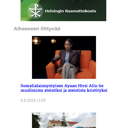
Aiheeseen liittyvää
Somalialaissyntyisen Ayaan Hirsi Alin tie
muslimista ateistiksi ja ateistista kristityksi
6.8.2026 11:05