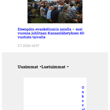
Eteenpäin evankeliumin asialla – ensi
vuonna juhlitaan Kansanlähetyksen 60-
vuotista taivalta
5.7.2026 18:57
Uusimmat
Luetuimmat
O
n
k
o
v
al