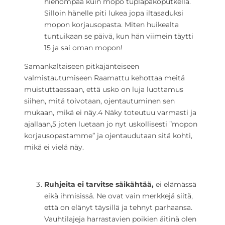
hienompaa kuin mopo tuplapakoputkella.
Silloin hänelle piti lukea jopa iltasaduksi
mopon korjausopasta. Miten huikealta
tuntuikaan se päivä, kun hän viimein täytti
15 ja sai oman mopon!
Samankaltaiseen pitkäjänteiseen
valmistautumiseen Raamattu kehottaa meitä
muistuttaessaan, että usko on luja luottamus
siihen, mitä toivotaan, ojentautuminen sen
mukaan, mikä ei näy.
4
Näky toteutuu varmasti ja
ajallaan,
5
joten luetaan jo nyt uskollisesti ”mopon
korjausopastamme” ja ojentaudutaan sitä kohti,
mikä ei vielä näy.
Ruhjeita ei tarvitse säikähtää,
ei elämässä
eikä ihmisissä. Ne ovat vain merkkejä siitä,
että on elänyt täysillä ja tehnyt parhaansa.
Vauhtilajeja harrastavien poikien äitinä olen