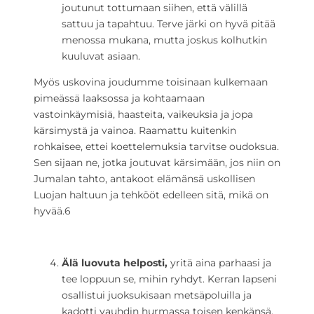
joutunut tottumaan siihen, että välillä
sattuu ja tapahtuu. Terve järki on hyvä pitää
menossa mukana, mutta joskus kolhutkin
kuuluvat asiaan.
Myös uskovina joudumme toisinaan kulkemaan
pimeässä laaksossa ja kohtaamaan
vastoinkäymisiä, haasteita, vaikeuksia ja jopa
kärsimystä ja vainoa. Raamattu kuitenkin
rohkaisee, ettei koettelemuksia tarvitse oudoksua.
Sen sijaan ne, jotka joutuvat kärsimään, jos niin on
Jumalan tahto, antakoot elämänsä uskollisen
Luojan haltuun ja tehkööt edelleen sitä, mikä on
hyvää.
6
Älä luovuta helposti,
yritä aina parhaasi ja
tee loppuun se, mihin ryhdyt. Kerran lapseni
osallistui juoksukisaan metsäpoluilla ja
kadotti vauhdin hurmassa toisen kenkänsä.