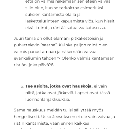
että on valmis näkemään sen eteen vaivaa
silloinkin, kun se tarkoittaa esimerkiksi
suksien kantamista olalla ja
laskettelurinteen kapuamista ylös, kun hissit
eivät toimi ja räntää sataa vaakatasossa.
Juuri tämä on ollut elämäni pitkäkestoisin ja
puhuttelevin ”saarna”. Kuinka paljon minä olen
valmis panostamaan ja näkemään vaivaa
evankeliumin tähden?
7
Olenko valmis kantamaan
ristiäni joka päivä?
8
Tee asioita, jotka ovat hauskoja,
ei vain
niitä, jotka ovat järkeviä. Lapset ovat tässä
luonnonlahjakkuuksia.
Sama hauskuus meidän tulisi säilyttää myös
hengellisesti. Usko Jeesukseen ei ole vain vaivaa ja
ristin kantamista, vaan ennen kaikkea