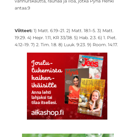
vanhurskautta, rauhaa ja iloa, jotka Pyhä Henki
antaa.
9
Viitteet:
1) Matt. 6:19–21. 2) Matt. 18:1–5. 3) Matt.
19:29. 4) Hepr. 1:11, KR 33/38. 5) Hab. 2:3. 6) 1. Piet.
4:12–19. 7) 2. Tim. 1:8. 8) Luuk. 9:23. 9) Room. 14:17.