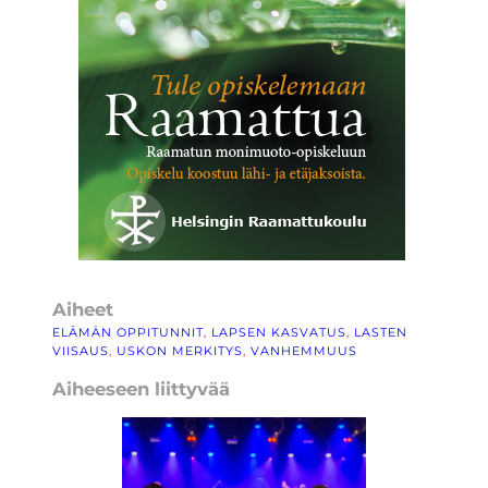
Aiheet
ELÄMÄN OPPITUNNIT
, 
LAPSEN KASVATUS
, 
LASTEN
VIISAUS
, 
USKON MERKITYS
, 
VANHEMMUUS
Aiheeseen liittyvää