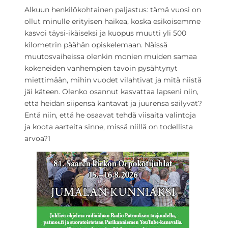
Alkuun henkilökohtainen paljastus: tämä vuosi on
ollut minulle erityisen haikea, koska esikoisemme
kasvoi täysi-ikäiseksi ja kuopus muutti yli 500
kilometrin päähän opiskelemaan. Näissä
muutosvaiheissa olenkin monien muiden samaa
kokeneiden vanhempien tavoin pysähtynyt
miettimään, mihin vuodet vilahtivat ja mitä niistä
jäi käteen. Olenko osannut kasvattaa lapseni niin,
että heidän siipensä kantavat ja juurensa säilyvät?
Entä niin, että he osaavat tehdä viisaita valintoja
ja koota aarteita sinne, missä niillä on todellista
arvoa?
1