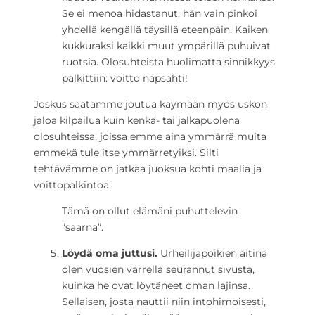
Se ei menoa hidastanut, hän vain pinkoi
yhdellä kengällä täysillä eteenpäin. Kaiken
kukkuraksi kaikki muut ympärillä puhuivat
ruotsia. Olosuhteista huolimatta sinnikkyys
palkittiin: voitto napsahti!
Joskus saatamme joutua käymään myös uskon
jaloa kilpailua kuin kenkä- tai jalkapuolena
olosuhteissa, joissa emme aina ymmärrä muita
emmekä tule itse ymmärretyiksi. Silti
tehtävämme on jatkaa juoksua kohti maalia ja
voittopalkintoa.
Tämä on ollut elämäni puhuttelevin
”saarna”.
Löydä oma juttusi.
Urheilijapoikien äitinä
olen vuosien varrella seurannut sivusta,
kuinka he ovat löytäneet oman lajinsa.
Sellaisen, josta nauttii niin intohimoisesti,