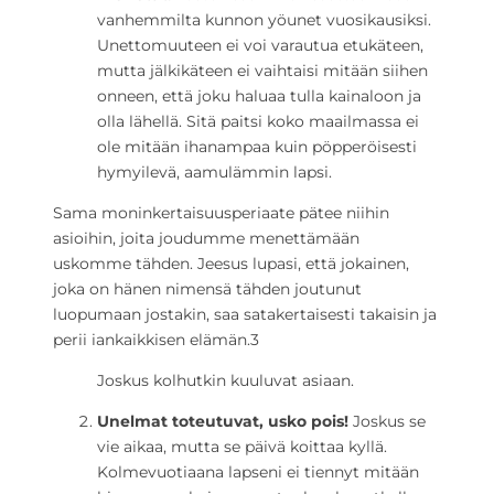
vanhemmilta kunnon yöunet vuosikausiksi.
Unettomuuteen ei voi varautua etukäteen,
mutta jälkikäteen ei vaihtaisi mitään siihen
onneen, että joku haluaa tulla kainaloon ja
olla lähellä. Sitä paitsi koko maailmassa ei
ole mitään ihanampaa kuin pöpperöisesti
hymyilevä, aamulämmin lapsi.
Sama moninkertaisuusperiaate pätee niihin
asioihin, joita joudumme menettämään
uskomme tähden. Jeesus lupasi, että jokainen,
joka on hänen nimensä tähden joutunut
luopumaan jostakin, saa satakertaisesti takaisin ja
perii iankaikkisen elämän.
3
Joskus kolhutkin kuuluvat asiaan.
Unelmat toteutuvat, usko pois!
Joskus se
vie aikaa, mutta se päivä koittaa kyllä.
Kolmevuotiaana lapseni ei tiennyt mitään