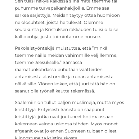
Sen tulisi näkyä kaikessa siinä mitä teemme tai
puhumme turvapaikanhakijoille. Emme saa
särkeä särjettyjä. Meidän täytyy ottaa huomioon
ne olosuhteet, joista he tulevat. Olemme
seurakunta ja Kristuksen rakkauden tulisi olla se
kalliopohja, josta toimintamme nousee.
Pakolaistyöntekijä muistuttaa, että ”minkä
teemme näille meidän vähimmille veljillemme,
teemme Jeesukselle.” Samassa
raamatunkohdassa puhutaan vaatteiden
antamisesta alastomille ja ruoan antamisesta
nälkäisille. Ylönen kokee, että juuri tätä hän on
saanut olla työnsä kautta tekemässä.
Saalemiin on tullut paljon muslimeja, mutta myös
kristittyjä. Erityisesti Iranista on saapunut
kristittyjä, jotka ovat joutuneet kotimaassaan
kokemaan vainoa uskonsa tähden. Myös monet
afgaanit ovat jo ennen Suomeen tuloaan olleet
kiinnostuneita kristinuskosta.