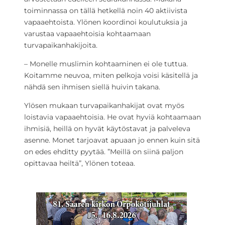
toiminnassa on tällä hetkellä noin 40 aktiivista
vapaaehtoista. Ylönen koordinoi koulutuksia ja
varustaa vapaaehtoisia kohtaamaan
turvapaikanhakijoita.
– Monelle muslimin kohtaaminen ei ole tuttua.
Koitamme neuvoa, miten pelkoja voisi käsitellä ja
nähdä sen ihmisen siellä huivin takana.
Ylösen mukaan turvapaikanhakijat ovat myös
loistavia vapaaehtoisia. He ovat hyviä kohtaamaan
ihmisiä, heillä on hyvät käytöstavat ja palveleva
asenne. Monet tarjoavat apuaan jo ennen kuin sitä
on edes ehditty pyytää. ”Meillä on siinä paljon
opittavaa heiltä”, Ylönen toteaa.