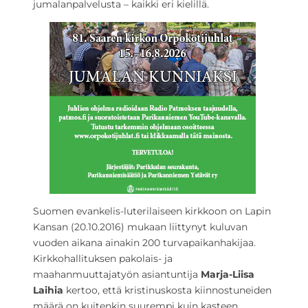
jumalanpalvelusta – kaikki eri kielillä.
Suomen evankelis-luterilaiseen kirkkoon on Lapin
Kansan (20.10.2016) mukaan liittynyt kuluvan
vuoden aikana ainakin 200 turvapaikanhakijaa.
Kirkkohallituksen pakolais- ja
maahanmuuttajatyön asiantuntija
Marja-Liisa
Laihia
kertoo, että kristinuskosta kiinnostuneiden
määrä on kuitenkin suurempi kuin kasteen