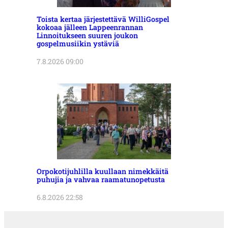
Toista kertaa järjestettävä WilliGospel
kokoaa jälleen Lappeenrannan
Linnoitukseen suuren joukon
gospelmusiikin ystäviä
7.8.2026 09:00
Orpokotijuhlilla kuullaan nimekkäitä
puhujia ja vahvaa raamatunopetusta
6.8.2026 22:58