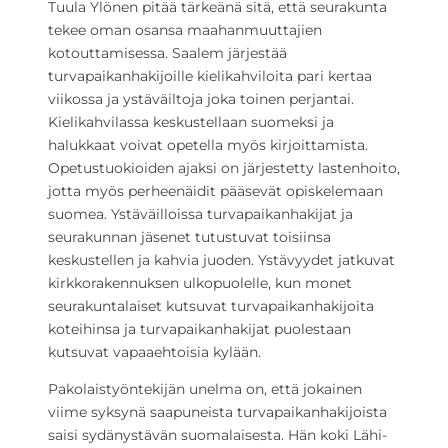
Tuula Ylönen pitää tärkeänä sitä, että seurakunta
tekee oman osansa maahanmuuttajien
kotouttamisessa. Saalem järjestää
turvapaikanhakijoille kielikahviloita pari kertaa
viikossa ja ystäväiltoja joka toinen perjantai.
Kielikahvilassa keskustellaan suomeksi ja
halukkaat voivat opetella myös kirjoittamista.
Opetustuokioiden ajaksi on järjestetty lastenhoito,
jotta myös perheenäidit pääsevät opiskelemaan
suomea. Ystäväilloissa turvapaikanhakijat ja
seurakunnan jäsenet tutustuvat toisiinsa
keskustellen ja kahvia juoden. Ystävyydet jatkuvat
kirkkorakennuksen ulkopuolelle, kun monet
seurakuntalaiset kutsuvat turvapaikanhakijoita
koteihinsa ja turvapaikanhakijat puolestaan
kutsuvat vapaaehtoisia kylään.
Pakolaistyöntekijän unelma on, että jokainen
viime syksynä saapuneista turvapaikanhakijoista
saisi sydänystävän suomalaisesta. Hän koki Lähi-