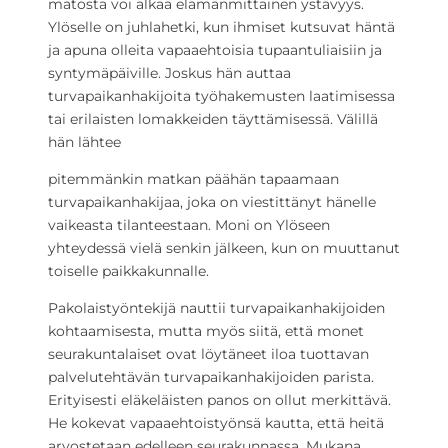
matosta voi alkaa elämänmittainen ystävyys.
Ylöselle on juhlahetki, kun ihmiset kutsuvat häntä
ja apuna olleita vapaaehtoisia tupaantuliaisiin ja
syntymäpäiville. Joskus hän auttaa
turvapaikanhakijoita työhakemusten laatimisessa
tai erilaisten lomakkeiden täyttämisessä. Välillä
hän lähtee
pitemmänkin matkan päähän tapaamaan
turvapaikanhakijaa, joka on viestittänyt hänelle
vaikeasta tilanteestaan. Moni on Ylöseen
yhteydessä vielä senkin jälkeen, kun on muuttanut
toiselle paikkakunnalle.
Pakolaistyöntekijä nauttii turvapaikanhakijoiden
kohtaamisesta, mutta myös siitä, että monet
seurakuntalaiset ovat löytäneet iloa tuottavan
palvelutehtävän turvapaikanhakijoiden parista.
Erityisesti eläkeläisten panos on ollut merkittävä.
He kokevat vapaaehtoistyönsä kautta, että heitä
arvostetaan edelleen seurakunnassa. Mukana