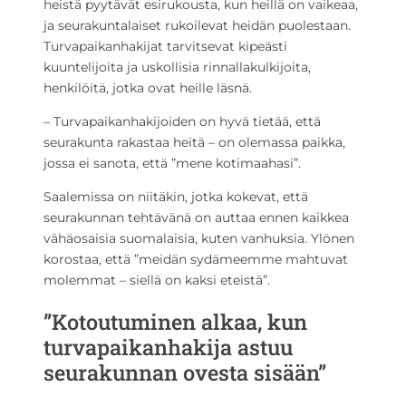
heistä pyytävät esirukousta, kun heillä on vaikeaa,
ja seurakuntalaiset rukoilevat heidän puolestaan.
Turvapaikanhakijat tarvitsevat kipeästi
kuuntelijoita ja uskollisia rinnallakulkijoita,
henkilöitä, jotka ovat heille läsnä.
– Turvapaikanhakijoiden on hyvä tietää, että
seurakunta rakastaa heitä – on olemassa paikka,
jossa ei sanota, että ”mene kotimaahasi”.
Saalemissa on niitäkin, jotka kokevat, että
seurakunnan tehtävänä on auttaa ennen kaikkea
vähäosaisia suomalaisia, kuten vanhuksia. Ylönen
korostaa, että ”meidän sydämeemme mahtuvat
molemmat – siellä on kaksi eteistä”.
”Kotoutuminen alkaa, kun
turvapaikanhakija astuu
seurakunnan ovesta sisään”