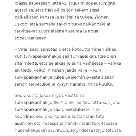
Idässä asuessaan, että kulttuuriin sopeutumista
auttoi se, että hän oli paljon tekemisissä
paikallisten kanssa ja sai heiltä tukea. Ylönen
uskoo, että samalla tavoin turvapaikanhakijat
tarvitsevat suomalaisten seuraa ja apua
sopeutuakseen.
– Virallisesti sanotaan, että kotouttaminen alkaa,
kun turvapaikanhakija saa turvapaikan. Itse olen
sitä mieltä, että se alkaa jo siinä vaiheessa – vaikka
en tiedä, voiko ihminen jäädä vai ei – kun
turvapaikanhakija tulee Saalemin ovesta sisään,
sanon tervetuloa ja kysyn häneltä, mitä kuuluu.
Seurakunta jakaa myös vaatteita
turvapaikanhakijoille. Ylönen kertoo, että kun joku
turvapaikanhakija saa oleskeluluvan, hän
koordinoi seurakuntalaisia auttamaan tätä
asunnon etsimisessä ja hankkimaan tarvittaessa
huonekalujakin asuntoon. Jo yhdestä lahjoitetusta