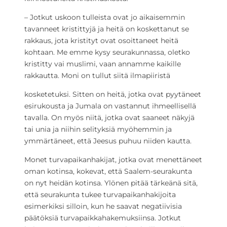
– Jotkut uskoon tulleista ovat jo aikaisemmin
tavanneet kristittyjä ja heitä on koskettanut se
rakkaus, jota kristityt ovat osoittaneet heitä
kohtaan. Me emme kysy seurakunnassa, oletko
kristitty vai muslimi, vaan annamme kaikille
rakkautta. Moni on tullut siitä ilmapiiristä
kosketetuksi. Sitten on heitä, jotka ovat pyytäneet
esirukousta ja Jumala on vastannut ihmeellisellä
tavalla. On myös niitä, jotka ovat saaneet näkyjä
tai unia ja niihin selityksiä myöhemmin ja
ymmärtäneet, että Jeesus puhuu niiden kautta.
Monet turvapaikanhakijat, jotka ovat menettäneet
oman kotinsa, kokevat, että Saalem-seurakunta
on nyt heidän kotinsa. Ylönen pitää tärkeänä sitä,
että seurakunta tukee turvapaikanhakijoita
esimerkiksi silloin, kun he saavat negatiivisia
päätöksiä turvapaikkahakemuksiinsa. Jotkut