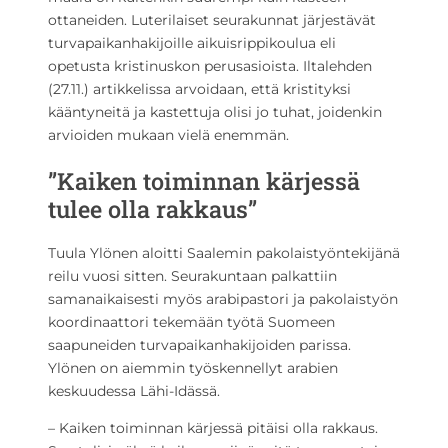
ottaneiden. Luterilaiset seurakunnat järjestävät
turvapaikanhakijoille aikuisrippikoulua eli
opetusta kristinuskon perusasioista. Iltalehden
(27.11.) artikkelissa arvoidaan, että kristityksi
kääntyneitä ja kastettuja olisi jo tuhat, joidenkin
arvioiden mukaan vielä enemmän.
”Kaiken toiminnan kärjessä
tulee olla rakkaus”
Tuula Ylönen aloitti Saalemin pakolaistyöntekijänä
reilu vuosi sitten. Seurakuntaan palkattiin
samanaikaisesti myös arabipastori ja pakolaistyön
koordinaattori tekemään työtä Suomeen
saapuneiden turvapaikanhakijoiden parissa.
Ylönen on aiemmin työskennellyt arabien
keskuudessa Lähi-Idässä.
– Kaiken toiminnan kärjessä pitäisi olla rakkaus.