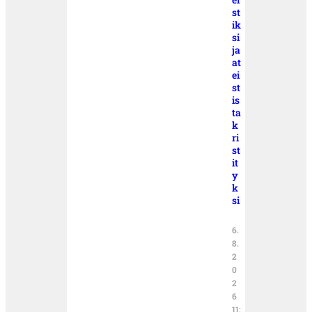
st
ik
si
ja
at
ei
st
is
ta
k
ri
st
it
y
k
si
6.
8.
2
0
2
6
11: