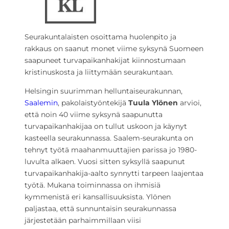
Seurakuntalaisten osoittama huolenpito ja
rakkaus on saanut monet viime syksynä Suomeen
saapuneet turvapaikanhakijat kiinnostumaan
kristinuskosta ja liittymään seurakuntaan.
Helsingin suurimman helluntaiseurakunnan,
Saalemin
, pakolaistyöntekijä
Tuula Ylönen
arvioi,
että noin 40 viime syksynä saapunutta
turvapaikanhakijaa on tullut uskoon ja käynyt
kasteella seurakunnassa. Saalem-seurakunta on
tehnyt työtä maahanmuuttajien parissa jo 1980-
luvulta alkaen. Vuosi sitten syksyllä saapunut
turvapaikanhakija-aalto synnytti tarpeen laajentaa
työtä. Mukana toiminnassa on ihmisiä
kymmenistä eri kansallisuuksista. Ylönen
paljastaa, että sunnuntaisin seurakunnassa
järjestetään parhaimmillaan viisi