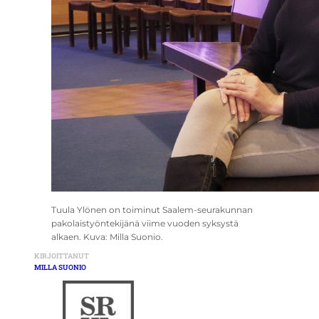
Tuula Ylönen on toiminut Saalem-seurakunnan
pakolaistyöntekijänä viime vuoden syksystä
alkaen. Kuva: Milla Suonio.
KIRJOITTANUT
MILLA SUONIO