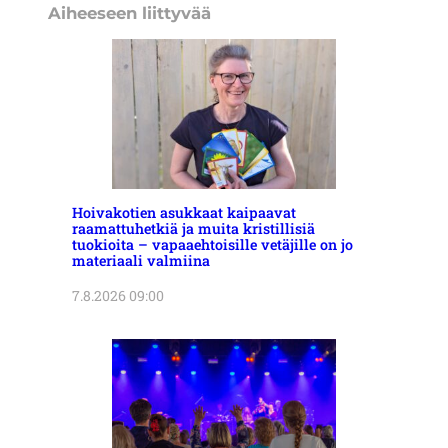
Aiheeseen liittyvää
Hoivakotien asukkaat kaipaavat
raamattuhetkiä ja muita kristillisiä
tuokioita – vapaaehtoisille vetäjille on jo
materiaali valmiina
7.8.2026 09:00