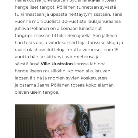
heinäkuussa julkaistavan Sydänlanka-äänitteen
hengelliset tangot. Pöllänen tunnetaan syvästä
tulkinnastaan ja upeasta heittäytymisestään. Tänä
vuonna monipuolista 30-vuotista laulajanuraansa
juhliva Pöllänen on aikoinaan lunastanut
tangoprinsessan tittelin Seinäjoella. Sen jälkeen
hän teki vuosia viihdekonsertteja, tanssikeikkoja ja
ravintolashow-ilotteluja, mutta viimeiset noin 15
vuotta hän keskittynyt aviomiehensä ja
säestäjänsä
Ville Uusitalon
kanssa lähinnä
hengelliseen musiikkiin. Kolmen aikuistuvan
lapsen äitinä ja monien syvien kosketusten
jalostama Jaana Pöllänen toteaa koko elämän
olevan usein tangoa.