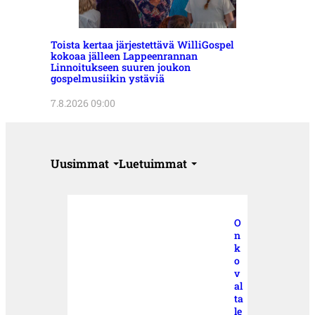
Toista kertaa järjestettävä WilliGospel
kokoaa jälleen Lappeenrannan
Linnoitukseen suuren joukon
gospelmusiikin ystäviä
7.8.2026 09:00
Uusimmat
Luetuimmat
O
n
k
o
v
al
ta
le