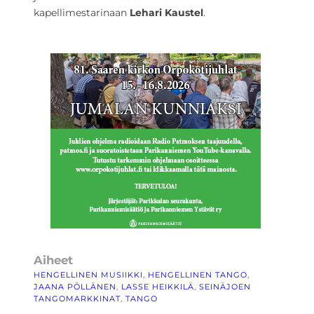
kapellimestarinaan
Lehari Kaustel
.
Aiheet
HENGELLINEN MUSIIKKI
, 
HENGELLINEN TANGO
, 
JAANA PÖLLÄNEN
, 
LASSE HEIKKILÄ
, 
SEINÄJOEN
TANGOMARKKINAT
, 
TANGO