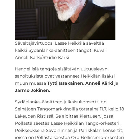
Säveltäjävirtuoosi Lasse Heikkilä säveltää
kaikki Sydänlanka-äänitteen tangot. Kuva:
Anneli Kärki/Studio Kärki
Hengellisiä tangoja sisältävän uutuuslevyn
sanoituksista ovat vastanneet Heikkilän lisäksi
muun muassa
Tytti Issakainen
,
Anneli Kärki
ja
Jarmo Jokinen.
Sydänlanka
–
äänitteen julkaisukonsertti on
Seinäjoen Tangomarkkinoilla torstaina 11.7. kello 18
Lakeuden Ristissä. Se aloittaa kiertueen, jossa
Pöllästä säestää Lasse Heikkilän Tango-orkesteri.
Poikkeuksena Savonlinnan ja Parikkalan konsertit,
joissa on Pöllästä säestää Oro Bellissimo-orkesteri