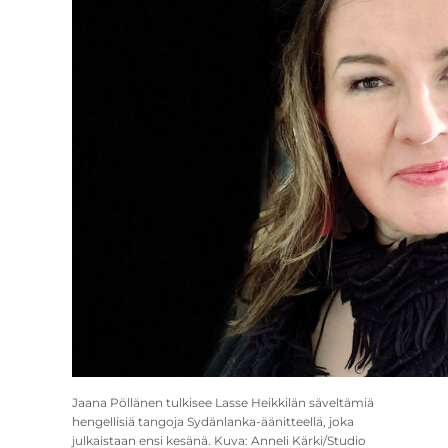
Jaana Pöllänen tulkisee Lasse Heikkilän säveltämiä
hengellisiä tangoja Sydänlanka-äänitteellä, joka
julkaistaan ensi kesänä. Kuva: Anneli Kärki/Studio