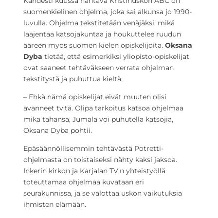
Kahdesti kuussa nähtävä Kristinuskon ABC on
suomenkielinen ohjelma, joka sai alkunsa jo 1990-
luvulla. Ohjelma tekstitetään venäjäksi, mikä
laajentaa katsojakuntaa ja houkuttelee ruudun
ääreen myös suomen kielen opiskelijoita.
Oksana
Dyba
tietää, että esimerkiksi yliopisto-opiskelijat
ovat saaneet tehtäväkseen verrata ohjelman
tekstitystä ja puhuttua kieltä.
– Ehkä nämä opiskelijat eivät muuten olisi
avanneet tv:tä. Olipa tarkoitus katsoa ohjelmaa
mikä tahansa, Jumala voi puhutella katsojia,
Oksana Dyba pohtii.
Epäsäännöllisemmin tehtävästä Potretti-
ohjelmasta on toistaiseksi nähty kaksi jaksoa.
Inkerin kirkon ja Karjalan TV:n yhteistyöllä
toteuttamaa ohjelmaa kuvataan eri
seurakunnissa, ja se valottaa uskon vaikutuksia
ihmisten elämään.