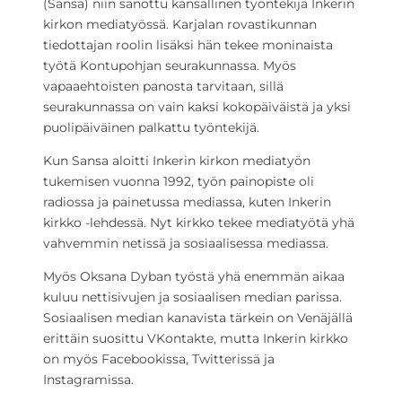
(Sansa) niin sanottu kansallinen työntekijä Inkerin
kirkon mediatyössä. Karjalan rovastikunnan
tiedottajan roolin lisäksi hän tekee moninaista
työtä Kontupohjan seurakunnassa. Myös
vapaaehtoisten panosta tarvitaan, sillä
seurakunnassa on vain kaksi kokopäiväistä ja yksi
puolipäiväinen palkattu työntekijä.
Kun Sansa aloitti Inkerin kirkon mediatyön
tukemisen vuonna 1992, työn painopiste oli
radiossa ja painetussa mediassa, kuten Inkerin
kirkko -lehdessä. Nyt kirkko tekee mediatyötä yhä
vahvemmin netissä ja sosiaalisessa mediassa.
Myös Oksana Dyban työstä yhä enemmän aikaa
kuluu nettisivujen ja sosiaalisen median parissa.
Sosiaalisen median kanavista tärkein on Venäjällä
erittäin suosittu VKontakte, mutta Inkerin kirkko
on myös Facebookissa, Twitterissä ja
Instagramissa.