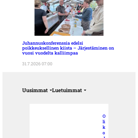
Juhannuskonferenssia edelsi
poikkeuksellinen kiista – Järjestäminen on
vuosi vuodelta kalliimpaa
31.7.2026 07:00
Uusimmat
Luetuimmat
O
li
k
o