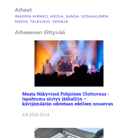
Aiheet
INKERIN KIRKKO
, 
MEDIA
, 
SANSA
, 
SOSIAALINEN
MEDIA
, 
TELEVISIO
, 
VENÄJÄ
Aiheeseen liittyvää
Maata Näkyvissä Pohjoinen Ulottuvuus -
tapahtuma siirtyy jäähalliin –
kävijämäärän odotetaan edelleen nousevan
4.8.2026 16:14