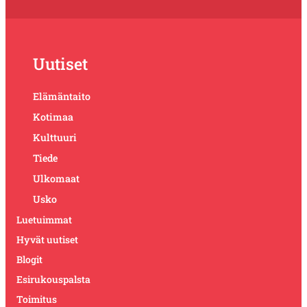
Uutiset
Elämäntaito
Kotimaa
Kulttuuri
Tiede
Ulkomaat
Usko
Luetuimmat
Hyvät uutiset
Blogit
Esirukouspalsta
Toimitus