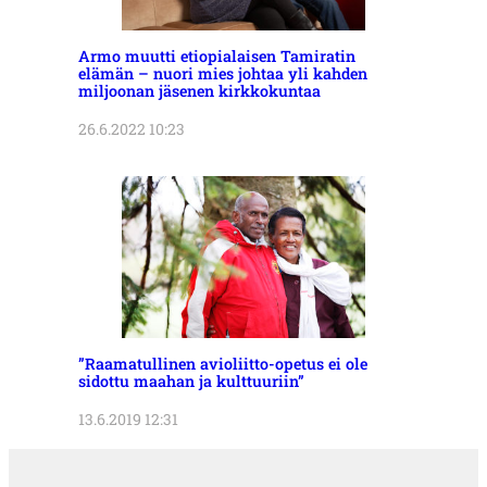
Armo muutti etiopialaisen Tamiratin
elämän – nuori mies johtaa yli kahden
miljoonan jäsenen kirkkokuntaa
26.6.2022 10:23
”Raamatullinen avioliitto-opetus ei ole
sidottu maahan ja kulttuuriin”
13.6.2019 12:31