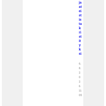
ja
at
ei
st
is
ta
k
ri
st
it
y
k
si
6.
8.
2
0
2
6
11:
05