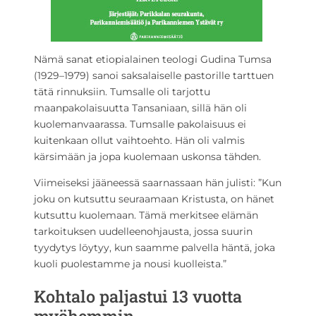
Nämä sanat etiopialainen teologi Gudina Tumsa
(1929–1979) sanoi saksalaiselle pastorille tarttuen
tätä rinnuksiin. Tumsalle oli tarjottu
maanpakolaisuutta Tansaniaan, sillä hän oli
kuolemanvaarassa. Tumsalle pakolaisuus ei
kuitenkaan ollut vaihtoehto. Hän oli valmis
kärsimään ja jopa kuolemaan uskonsa tähden.
Viimeiseksi jääneessä saarnassaan hän julisti: ”Kun
joku on kutsuttu seuraamaan Kristusta, on hänet
kutsuttu kuolemaan. Tämä merkitsee elämän
tarkoituksen uudelleenohjausta, jossa suurin
tyydytys löytyy, kun saamme palvella häntä, joka
kuoli puolestamme ja nousi kuolleista.”
Kohtalo paljastui 13 vuotta
myöhemmin