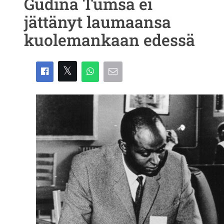
Gudina Tumsa ei
jättänyt laumaansa
kuolemankaan edessä